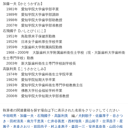
加藤一夫【かとうかずお】
1981年 愛知学院大学歯学部卒業
1989年 愛知学院大学歯学部講師
1998年 愛知学院大学歯学部助教授
2007年 愛知学院大学歯学部准教授
石飛國子【いしとびくにこ】
1951年 鳥取県米子保健所勤務
1952年 日本女子歯科厚生学校卒業
1959年 大阪歯科大学附属病院勤務
1968～2000年 大阪歯科大学附属歯科衛生士学校（現・大阪歯科大学歯科衛
生士専門学校）勤務
2003年 新大阪歯科衛生士専門学校副学校長
高阪利美【こうさかとしみ】
1974年 愛知学院大学歯科衛生士学院卒業
1982年 愛知学院短期大学卒業
1993年 愛知学院大学歯科衛生専門学校教務主任
2004年 佛教大学社会福祉学科卒業
2006年 愛知学院大学短期大学部准教授
執筆者の関連書籍を探す場合は下に表示された名前をクリックしてください
中垣晴男
・
加藤一夫
・
石飛國子
・
高阪利美
編／
犬飼順子
・
佐藤厚子
・
谷さつ
き
・
田村清美
・
南方千恵美
・
仁井谷善恵
・
西村瑠美
・
原山裕子
・
古澤昌子
・
星
雅子
・
本多さおり
・
前田尚子
・
村上多惠子
・
森田一三
・
安井真奈美
・
山田小枝