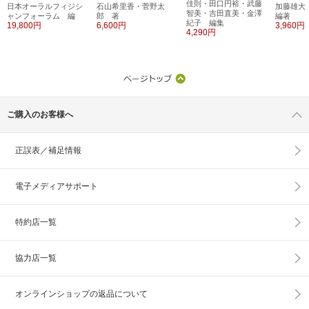
佳則・田口円裕・武藤
日本オーラルフィジシ
石山希里香・菅野太
加藤雄
智美・吉田直美・金澤
ャンフォーラム 編
郎 著
編著
紀子 編集
19,800円
6,600円
3,960円
4,290円
ご購入のお客様へ
正誤表／補足情報
電子メディアサポート
特約店一覧
協力店一覧
オンラインショップの
返品について