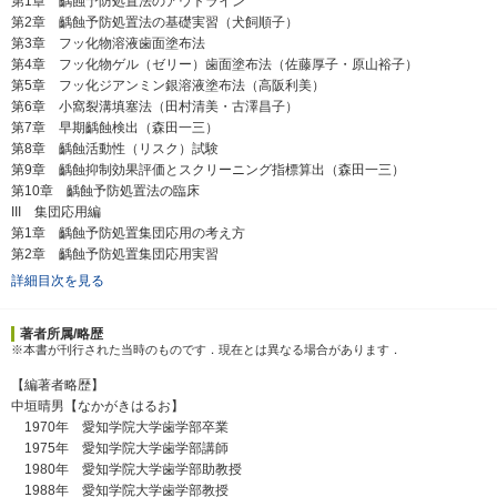
第1章 齲蝕予防処置法のアウトライン
第2章 齲蝕予防処置法の基礎実習（犬飼順子）
第3章 フッ化物溶液歯面塗布法
第4章 フッ化物ゲル（ゼリー）歯面塗布法（佐藤厚子・原山裕子）
第5章 フッ化ジアンミン銀溶液塗布法（高阪利美）
第6章 小窩裂溝填塞法（田村清美・古澤昌子）
第7章 早期齲蝕検出（森田一三）
第8章 齲蝕活動性（リスク）試験
第9章 齲蝕抑制効果評価とスクリーニング指標算出（森田一三）
第10章 齲蝕予防処置法の臨床
III 集団応用編
第1章 齲蝕予防処置集団応用の考え方
第2章 齲蝕予防処置集団応用実習
詳細目次を見る
著者所属/略歴
※本書が刊行された当時のものです．現在とは異なる場合があります．
【編著者略歴】
中垣晴男【なかがきはるお】
1970年 愛知学院大学歯学部卒業
1975年 愛知学院大学歯学部講師
1980年 愛知学院大学歯学部助教授
1988年 愛知学院大学歯学部教授