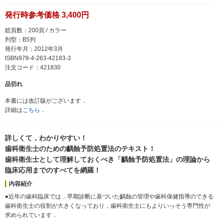
発行時参考価格 3,400円
総頁数：200頁 / カラー
判型：B5判
発行年月：2012年3月
ISBN978-4-263-42183-3
注文コード：421830
品切れ
本書には改訂版がございます．
詳細は
こちら
．
詳しくて，わかりやすい！
歯科衛生士のための齲蝕予防処置法のテキスト！
歯科衛生士として理解しておくべき「齲蝕予防処置法」の理論から
臨床応用までのすべてを網羅！
内容紹介
●近年の歯科臨床では，早期診断に基づいた齲蝕の管理や歯科保健指導のできる
歯科衛生士の役割が大きくなっており，歯科衛生士にもよりいっそう専門性が
求められています．