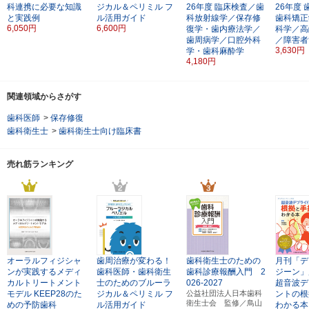
科連携に必要な知識
ジカル＆ペリミル
フ
26年度
臨床検査／歯
26年度
と実践例
ル活用ガイド
科放射線学／保存修
歯科矯正
6,050円
6,600円
復学・歯内療法学／
科学／高
歯周病学／口腔外科
／障害者
3,630円
学・歯科麻酔学
4,180円
関連領域からさがす
歯科医師
>
保存修復
歯科衛生士
>
歯科衛生士向け臨床書
売れ筋ランキング
オーラルフィジシャ
歯周治療が変わる！
歯科衛生士のための
月刊「デ
ンが実践するメディ
歯科医師・歯科衛生
歯科診療報酬入門 2
ジーン」
カルトリートメント
士のためのブルーラ
026-2027
超音波デ
モデル
KEEP28のた
ジカル＆ペリミル
フ
公益社団法人日本歯科
ントの根
衛生士会 監修／鳥山
めの予防歯科
ル活用ガイド
わかる本