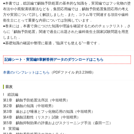
●本書では，総説編で齲蝕予防処置の基本的な知識を，実習編ではフッ化物の塗
布法や小窩裂溝填塞法などを，集団応用編では，齲蝕予防処置集団応用の考え
方や実習について詳しく解説しました．また，コラム等で関連する項目や歯科
衛生士にとって重要な内容については別掲しています．
●巻末には，本書で身につけた知識や理論を確認するためのチェックリスト，さ
らに「齲蝕予防処置」関連で過去に出題された歯科衛生士国家試験問題を用意
しました．
●基礎知識の確認や整理に最適，“臨床でも使える”一冊です．
記録シート・実習編9章解答例データのダウンロードはこちら
本書のパンフレットはこちら
（PDFファイル 約3.23MB）
目次
I 総説編
第1章 齲蝕予防処置法序説（中垣晴男）
第2章 齲蝕の知識（中垣晴男）
第3章 歯および唾液とフッ化物応用の知識（中垣晴男）
第4章 齲蝕活動性（リスク）試験（中垣晴男）
第5章 齲蝕抑制効果の評価およびスクリーニング手法（森田一三）
II 実習編