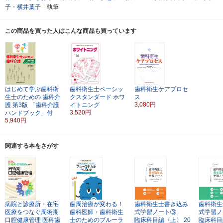
子
・
横井葉子
執筆
この商品を買った人はこんな商品も買っています
はじめて学ぶ歯科衛
歯科衛生士ベーシッ
歯科衛生ケアプロセ
生士のための
歯科介
クスタンダード
ホワ
ス
3,080円
護
第3版
「歯科介護
イトニング
3,520円
ハンドブック」付
5,940円
関連する本をさがす
病院と診療所・在宅
歯周治療が変わる！
歯科衛生士書き込み
歯科衛生
医療をつなぐ周術期
歯科医師・歯科衛生
式学習ノート③
式学習ノ
口腔健康管理
医科歯
士のためのブルーラ
臨床科目編〈上〉
20
臨床科目