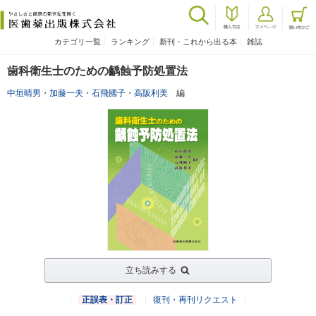
カテゴリ一覧
ランキング
新刊・これから出る本
雑誌
歯科衛生士のための齲蝕予防処置法
中垣晴男
・
加藤一夫
・
石飛國子
・
高阪利美
編
立ち読みする
正誤表・訂正
復刊・再刊リクエスト