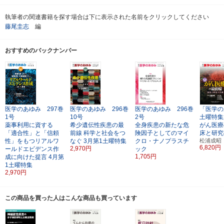
執筆者の関連書籍を探す場合は下に表示された名前をクリックしてください
藤尾圭志
編
おすすめのバックナンバー
医学のあゆみ 297巻
医学のあゆみ 296巻
医学のあゆみ 296巻
「医学の
1号
10号
2号
土曜特集
薬事利用に資する
希少遺伝性疾患の最
全身疾患の新たな危
がん医療
「適合性」と「信頼
前線
科学と社会をつ
険因子としてのマイ
床と研究
性」をもつリアルワ
なぐ
3月第1土曜特集
クロ・ナノプラスチ
松浦成昭
6,820円
2,970円
ールドエビデンス作
ック
1,705円
成に向けた提言
4月第
1土曜特集
2,970円
この商品を買った人はこんな商品も買っています