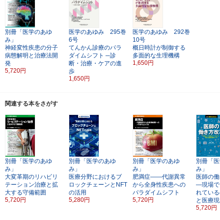
別冊「医学のあゆ
医学のあゆみ 295巻
医学のあゆみ 292巻
み」
6号
10号
神経変性疾患の分子
てんかん診療のパラ
概日時計が制御する
病態解明と治療法開
ダイムシフト
─診
多面的な生理機構
1,650円
発
断・治療・ケアの進
5,720円
歩
1,650円
関連する本をさがす
別冊「医学のあゆ
別冊「医学のあゆ
別冊「医学のあゆ
別冊「医
み」
み」
み」
み」
大変革期のリハビリ
医療分野におけるブ
肥満症――代謝異常
医師の働
テーション治療と拡
ロックチェーンとNFT
から全身性疾患への
―現場で
大する守備範囲
の活用
パラダイムシフト
れている
5,720円
5,280円
5,720円
と医療現
5,720円