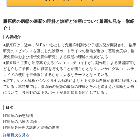
膠原病の病態の最新の理解と診断と治療について最新知見を一挙紹
介！
内容紹介
●膠原病は，近年，SLEを中心として免疫抑制剤や分子標的薬が開発され，臨床
研究のエビデンスを基にした診療ガイドラインの整備が進み，基礎免疫学，臨
床免疫学および遺伝免疫学研究による病態の理解の進展がある．
●膠原病の主要な治療薬であるグルココルチコイドが，副作用による臓器障害な
どを介して予後に悪い影響を与えることが明らかとなり，いかにグルココルチ
コイドの使用を最低限にするかが，大きなテーマとなっている．
●現在，ゲノム解析やシングルセル解析によりヒト免疫系自体が急速に解明され
ている．本特集では，膠原病の病態の最新の理解とそれを踏まえた診断と治療
について，各分野のエキスパートが最新知見を紹介している．
目次
膠原病の病態解明
膠原病の治療の進歩
膠原病各疾患の診断と治療の進歩
詳細目次を見る