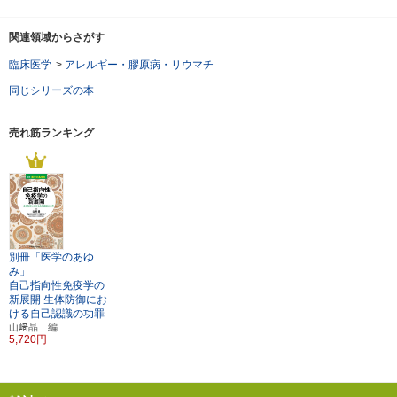
関連領域からさがす
臨床医学
>
アレルギー・膠原病・リウマチ
同じシリーズの本
売れ筋ランキング
別冊「医学のあゆ
み」
自己指向性免疫学の
新展開
生体防御にお
ける自己認識の功罪
山﨑晶 編
5,720円