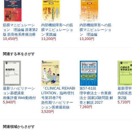
筋膜マニピュレーシ
内部機能障害への筋
内部機能障害への筋
ョン 理論編
原著第2
膜マニピュレーショ
膜マニピュレーショ
版
筋骨格系疼痛治療
ン 実践編
ン 理論編
10,450円
13,200円
13,200円
関連する本をさがす
最新リハビリテーシ
「CLINICAL REHABI
第57-61回
最新理学
ョン基礎講座
LITATION」臨時増刊
理学療法士・作業療
内部疾患
画像評価
Web動画付
号第35巻7号
法士
国家試験問題 解
第2版
5,940円
5,720円
急性期リハビリテー
答と解説 2027
7,260円
ション医療最前線
3,520円
関連領域からさがす