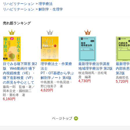
リハビリテーション
>
理学療法
リハビリテーション
>
解剖学・生理学
売れ筋ランキング
目でみる嚥下障害
第2
理学療法士・作業療
最新理学療法学講座
最新理学
版 Web動画付
嚥下
法士
地域理学療法学
第2版
内部疾患
内視鏡検査（VE）・
PT・OT基礎から学ぶ
牧迫飛雄馬・吉松竜
第2版
貴 編著
嚥下造影検査（VF）
解剖学ノート
第4版
高橋哲也
4,730円
5,720円
の所見を中心として
中島雅美・中島晃徳・
野口瑠美子 著
藤島一郎 監修・著／
4,620円
岡本圭史・國枝顕二
郎・重松孝 著
6,160円