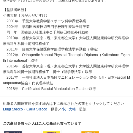
※本書が刊行された当時のものです．現在とは異なる場合があります．
【監訳者略歴】
小川大輔【おがわだいすけ】
2001年 千葉大学教育学部スポーツ科学課程卒業
2004年 早稲田医療技術専門学校理学療法学科卒業
同 年 医療法人社団瑞幸会千川篠田整形外科勤務
2010年 首都大学東京（現・東京都立大学）大学院人間健康科学研究科理学
療法科学系博士前期課程修了
2011年 目白大学保健医療学部理学療法学科勤務（現職）
2012年 Orthopedic Manual Physical Therapist Diploma（Kaltenborn-Evjen
th International）取得
2016年 首都大学東京（現・東京都立大学）大学院人間健康科学研究科理学
療法科学域博士後期課程修了，博士（理学療法学）取得
2017年 一般社団法人日本筋膜マニピュレーション協会（現・日本Fascial M
anipulation協会）代表理事就任
2018年 Certificated Fascial Manipulation Teacher取得
執筆者の関連書籍を探す場合は下に表示された名前をクリックしてください
Luigi Stecco
・
Carla Stecco
原著／
小川大輔
監訳
この商品を買った人はこんな商品も買っています