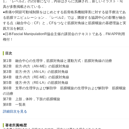
1」「レベル2」の2分冊になり，内容はさらに洗練され，新しいイラスト・写
真が多数掲載されている．
●疼痛や関節可動域制限をはじめとする筋骨格系機能障害に対する徒手療法であ
る筋膜マニピュレーション．「レベル2」では，隣接する協調中心の影響が融合
する点（融合中心：CF）と，CFをつなぐ筋膜対角線と筋膜螺旋の基礎理論と実
践方法を解説．
●日本Fascial ManipulationR協会主催の講習会のテキストである．FM APP利用
権付！
目次
第1章 融合中心の生理学，筋膜対角線と運動方式：筋膜対角線の治療
第2章 前方-内方（AN-ME）の筋膜対角線
第3章 前方-外方（AN-LA）の筋膜対角線
第4章 後方-内方（RE-ME）の筋膜対角線
第5章 後方-外方（RE-LA）の筋膜対角線
第6章 支帯の生理学および解剖学 筋膜螺旋の生理学および解剖学 筋膜螺旋
の治療
第7章 上肢，体幹，下肢の筋膜螺旋
第8章 一覧表
詳細目次を見る
著者所属/略歴