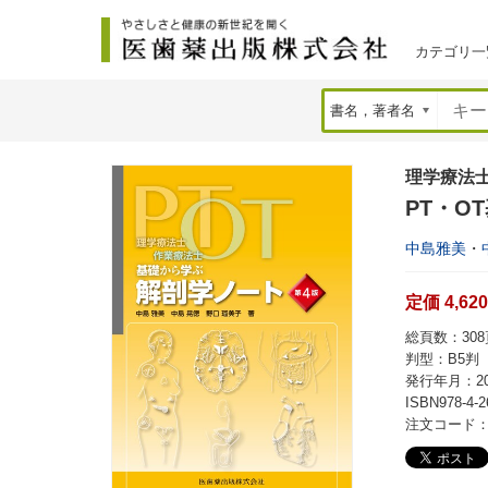
カテゴリ一
理学療法
PT・O
中島雅美
・
定価 4,62
総頁数：308頁
判型：B5判
発行年月：20
ISBN978-4-2
注文コード：2