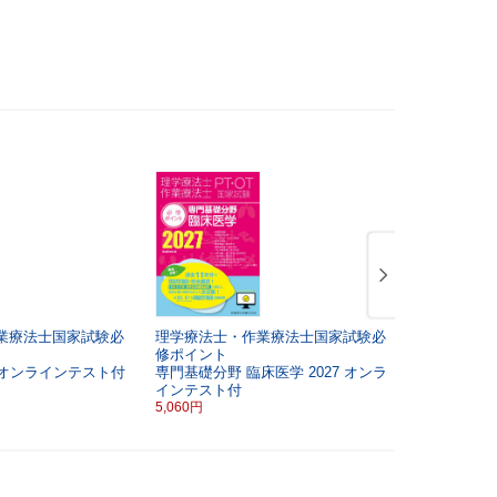
業療法士国家試験必
理学療法士・作業療法士国家試験必
第57-61回
修ポイント
理学療法士
オンラインテスト付
専門基礎分野 臨床医学
2027
オンラ
題 解答と解説
インテスト付
7,260円
5,060円