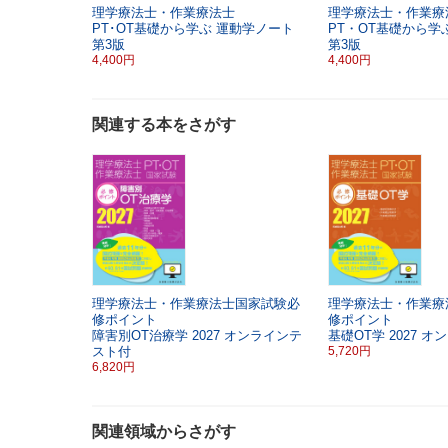
理学療法士・作業療法士
理学療法士・作業療
PT･OT基礎から学ぶ
運動学ノート
PT・OT基礎から学
第3版
第3版
4,400円
4,400円
関連する本をさがす
理学療法士・作業療法士国家試験必
理学療法士・作業療
修ポイント
修ポイント
障害別OT治療学
2027
オンラインテ
基礎OT学
2027
オン
スト付
5,720円
6,820円
関連領域からさがす