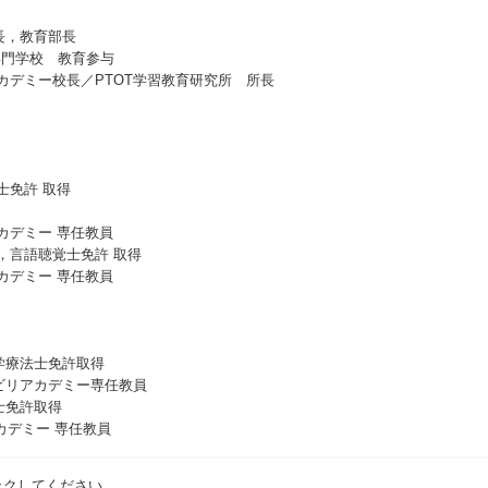
長，教育部長
専門学校 教育参与
アカデミー校長／PTOT学習教育研究所 所長
士免許 取得
カデミー 専任教員
，言語聴覚士免許 取得
カデミー 専任教員
学療法士免許取得
ビリアカデミー専任教員
士免許取得
デミー 専任教員
ックしてください