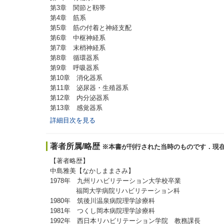
第3章 関節と靱帯
第4章 筋系
第5章 筋の付着と神経支配
第6章 中枢神経系
第7章 末梢神経系
第8章 循環器系
第9章 呼吸器系
第10章 消化器系
第11章 泌尿器・生殖器系
第12章 内分泌器系
第13章 感覚器系
詳細目次を見る
著者所属/略歴
※本書が刊行された当時のものです．現
【著者略歴】
中島雅美【なかしままさみ】
1978年 九州リハビリテーション大学校卒業
福岡大学病院リハビリテーション科
1980年 筑後川温泉病院理学診療科
1981年 つくし岡本病院理学診療科
1992年 西日本リハビリテーション学院 教務課長