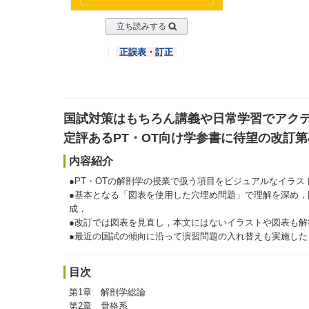
立ち読みする
正誤表・訂正
国試対策はもちろん講義や日常学習でアク
定評あるPT・OT向け学参書に待望の改訂第
内容紹介
●PT・OTの解剖学の授業で扱う項目をビジュアルなイラ
●基本となる「図表を使用した穴埋め問題」で理解を深め
成．
●改訂では図表を見直し，本文にはないイラストや図表も
●最近の国試の傾向に沿って演習問題の入れ替えも実施した
目次
第1章 解剖学総論
第2章 骨格系