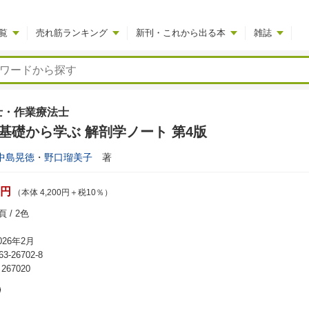
覧
売れ筋ランキング
新刊・これから出る本
雑誌
士・作業療法士
T基礎から学ぶ 解剖学ノート 第4版
中島晃徳
・
野口瑠美子
著
0円
（本体 4,200円＋税10％）
 / 2色
26年2月
63-26702-8
67020