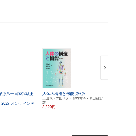
業療法士国家試験必
人体の構造と機能
第6版
理学療法士
修ポイント
上田晃・内田さえ・鍵谷方子・原田彰宏
著
2027
オンラインテ
基礎PT学
2
3,300円
医歯薬出版 
5,390円