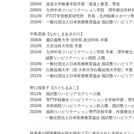
2000年 放送大学教養学部卒業「発達と教育」専攻
2006年 九州中央リハビリテーション学院 理学療法学科
2012年 PTOT学習教育研究所 所長，九州医療スポーツ
2016年 一般社団法人日本医療教育協会 国試塾リハビリ
中島晃徳【なかしまあきのり】
2006年 慶応義塾大学 法学部 政治学科 卒業
2010年 大宮法科大学院 卒業
2015年 九州中央リハビリテーション学院 卒業，理学療法
誠愛リハビリテーション病院 入職
2018年 一般社団法人日本医療教育協会 国試塾リハビリア
2020年 白鳳短期大学（現 大和大学白鳳短期大学部）卒業
2021年 一般社団法人日本医療教育協会 国試塾リハビリア
野口瑠美子【のぐちるみこ】
2012年 国試塾リハビリアカデミー入職
2016年 専門学校麻生リハビリテーション大学校卒業，理
2016年 木村病院リハビリテーション科入職，国試塾リハ
2020年 福岡リハビリテーション専門学校卒業，作業療法
一般社団法人日本医療教育協会 国試塾リハビリアカ
執筆者の関連書籍を探す場合は下に表示された名前をクリ