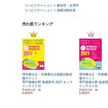
リハビリテーション
>
解剖学・生理学
リハビリテーション
>
国家試験対策
売れ筋ランキング
理学療法士・作業療法士国家試験必
理学療法士・作業療
修ポイント
修ポイント
専門基礎分野 基礎医学
2027
オンラ
専門基礎分野 臨床
インテスト付
インテスト付
医歯薬出版 編
医歯薬出版 編
4,840円
5,060円