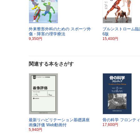
外来整形外科のための
スポーツ外
ブルンストローム臨
傷・障害の理学療法
6版
9,350円
15,400円
関連する本をさがす
最新リハビリテーション基礎講座
骨の科学
フロンテ
画像評価
Web動画付
17,600円
5,940円