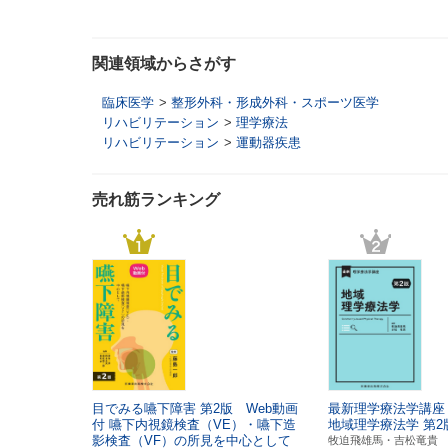
関連領域からさがす
臨床医学
>
整形外科・形成外科・スポーツ医学
リハビリテーション
>
理学療法
リハビリテーション
>
運動器疾患
売れ筋ランキング
目でみる嚥下障害
第2版 Web動画
最新理学療法学講座
付
嚥下内視鏡検査（VE）・嚥下造
地域理学療法学
第2
影検査（VF）の所見を中心として
牧迫飛雄馬・吉松竜貴