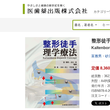
カテゴリ一
整形徒
Kaltenbor
富雅男
・
砂
定価 8,36
総頁数：362頁
判型：A4判
発行年月：20
ISBN978-4-2
注文コード：2