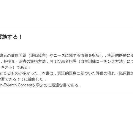
！ 実施する！
，患者の健康問題（運動障害）やニーズに関する情報を収集し，実証的医療に
釈，各検査・治療の施術方法，および患者指導（自主訓練コーチング方法）に
テキスト）である．
とどまるものが多かった．本書は，実証的医療に基づいた評価の流れ（臨床推
学習できるように編集した．
Evjenth Conceptを学ぶのに最適な書である．