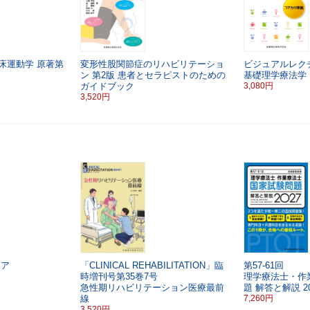
床運動学
原著第
変形性股関節症のリハビリテーショ
ビジュアルレク
ン
第2版
患者とセラピストのための
基礎理学療法学
ガイドブック
3,080円
3,520円
ィア
「CLINICAL REHABILITATION」臨
第57-61回
時増刊号第35巻7号
理学療法士・作
急性期リハビリテーション医療最前
題 解答と解説 20
線
7,260円
3,520円