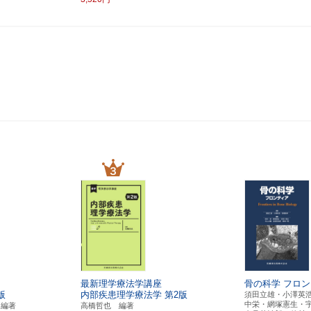
最新理学療法学講座
骨の科学
フロン
版
内部疾患理学療法学
第2版
須田立雄・小澤英
中栄・網塚憲生・
 編著
高橋哲也 編著