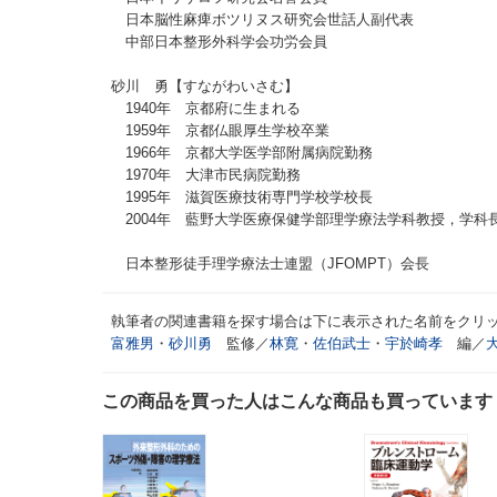
日本脳性麻痺ボツリヌス研究会世話人副代表
中部日本整形外科学会功労会員
砂川 勇【すながわいさむ】
1940年 京都府に生まれる
1959年 京都仏眼厚生学校卒業
1966年 京都大学医学部附属病院勤務
1970年 大津市民病院勤務
1995年 滋賀医療技術専門学校学校長
2004年 藍野大学医療保健学部理学療法学科教授，学科
日本整形徒手理学療法士連盟（JFOMPT）会長
執筆者の関連書籍を探す場合は下に表示された名前をクリ
富雅男
・
砂川勇
監修／
林寛
・
佐伯武士
・
宇於崎孝
編／
この商品を買った人はこんな商品も買っています