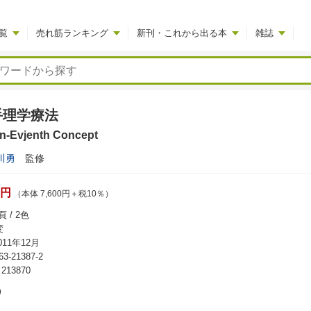
覧
売れ筋ランキング
新刊・これから出る本
雑誌
手理学療法
n-Evjenth Concept
川勇
監修
0円
（本体 7,600円＋税10％）
 / 2色
変
11年12月
63-21387-2
13870