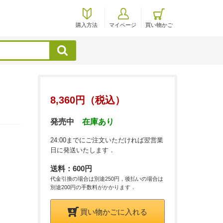
購入方法
マイページ
買い物かご
検索
8,360円（税込）
発売中
在庫あり
24:00までにご注文いただければ翌営業
日に発送いたします．
送料：600円
代金引換の場合は別途250円，後払いの場合は
別途200円の手数料がかかります．
買い物かごに入れる