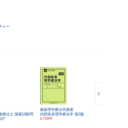
チャー
最新理学療法学講座
早発卵巣不
業療法士
国家試験問
内部疾患理学療法学
第2版
9,900円
27
5,720円