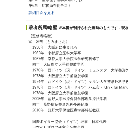
第6章 症状局在化テスト
詳細目次を見る
著者所属/略歴
※本書が刊行された当時のものです．現
【監修者略歴】
富 雅男【とみまさお】
1936年 大阪府に生まれる
1962年 京都府立医科大学卒
1967年 京都大学大学院医学研究科修了
同年 大阪府立大手前整肢学園
1970年 西ドイツ（現・ドイツ）ミュンスター大学整形
1973年 大阪府立大手前整肢学園
1974年 西ドイツ（現・ドイツ）ケルン大学整形外科学
1976年 西ドイツ（現・ドイツ）ハム市・Klinik fur Manue
1978年 大阪府立大手前整肢学園
2005年 藍野大学医療保健学部理学療法学科
同年 藍野病院整形外科外来勤務
2010年 藍野大学保健医療学部特任教授
国際ボイター協会（ドイツ）理事 日本代表
日本イリザロフ研究会名誉会員