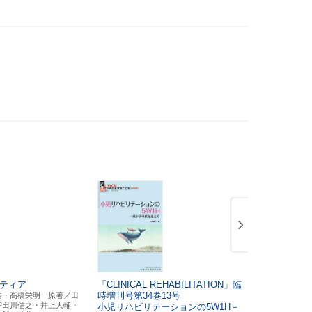
ティア
「CLINICAL REHABILITATION」臨
「CLINICAL
時増刊号第34巻13号
時増刊号第3
浩・高橋栄明 原著／田
宇田川信之・井上大輔・
小児リハビリテーションの5W1H－
急性期リハ