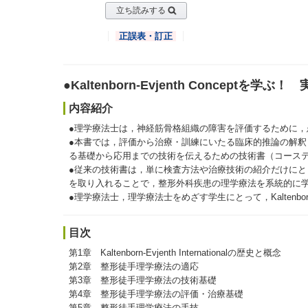
立ち読みする
正誤表・訂正
●Kaltenborn-Evjenth Conceptを学ぶ
内容紹介
●理学療法士は，神経筋骨格組織の障害を評価するために
●本書では，評価から治療・訓練にいたる臨床的推論の解
る基礎から応用までの技術を伝えるための技術書（コース
●従来の技術書は，単に検査方法や治療技術の紹介だけに
を取り入れることで，整形外科疾患の理学療法を系統的に
●理学療法士，理学療法士をめざす学生にとって，Kaltenborn-
目次
第1章 Kaltenborn-Evjenth Internationalの歴史と概念
第2章 整形徒手理学療法の適応
第3章 整形徒手理学療法の技術基礎
第4章 整形徒手理学療法の評価・治療基礎
第5章 整形徒手理学療法の手技