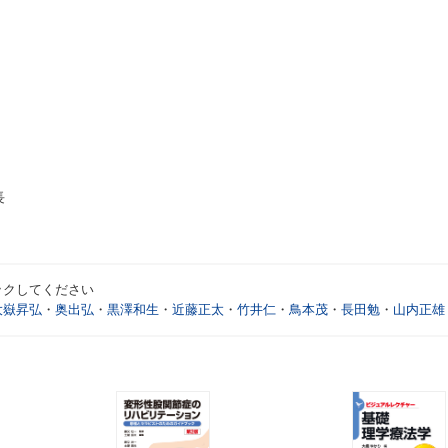
長
ックしてください
大嶽昇弘
・
奥出弘
・
黒澤和生
・
近藤正太
・
竹井仁
・
鳥本茂
・
長田勉
・
山内正雄