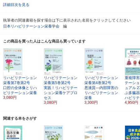
詳細目次を見る
執筆者の関連書籍を探す場合は下に表示された名前をクリックしてください
日本リハビリテーション栄養学会
編
この商品を買った人はこんな商品も買っています
リハビリテーション
リハビリテーション
リハビリテーション
重複障害
栄養第7巻第2号
栄養第5巻第2号
栄養第4巻第2号
テーショ
口腔の全体像とリハ
実践！リハビリテー
悪液質―内部障害の
ュアル
ビリテーション栄養
ション栄養ケアプロ
リハビリテーション
ぶ多臓器
3,080円
セス
栄養
ハビリテ
3,080円
3,300円
4,950円
関連する本をさがす