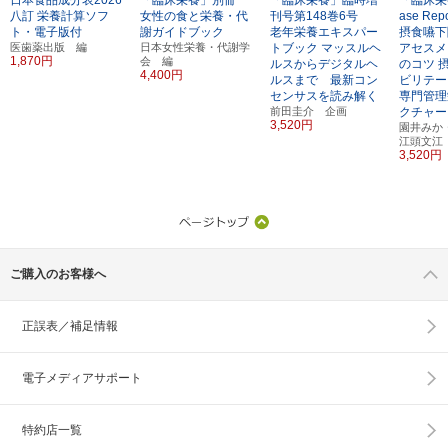
八訂
栄養計算ソフ
女性の食と栄養・代
刊号第148巻6号
ase Re
ト・電子版付
謝ガイドブック
老年栄養エキスパー
摂食嚥下
医歯薬出版 編
日本女性栄養・代謝学
トブック
マッスルヘ
アセスメ
1,870円
会 編
ルスからデジタルヘ
のコツ
4,400円
ルスまで 最新コン
ビリテー
センサスを読み解く
専門管理
前田圭介 企画
クチャー
3,520円
園井みか
江頭文江
3,520円
ご購入のお客様へ
正誤表／補足情報
電子メディアサポート
特約店一覧