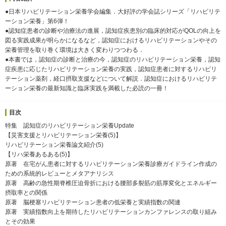
●日本リハビリテーション栄養学会編集．大好評の学会誌シリーズ「リハビリテ
ーション栄養」第6弾！
●認知症患者の診断や治療法の進展，認知症疾患別の臨床的対応がQOLの向上を
図る実践成果が明らかになるなど，認知症におけるリハビリテーションやその
栄養管理を取り巻く環境は大きく変わりつつわる．
●本書では，認知症の診断と治療の今，認知症のリハビリテーション栄養，認知
症疾患に応じたリハビリテーション栄養の実践，認知症患者に対するリハビリ
テーション薬剤，経口摂取支援などについて解説．認知症におけるリハビリテ
ーション栄養の最新知識と臨床実践を満載した必読の一冊！
目次
特集 認知症のリハビリテーション栄養Update
【災害支援とリハビリテーション栄養(5)】
リハビリテーション栄養論文紹介(5)
【リハ栄養あるある(5)】
原著 在宅がん患者に対するリハビリテーション栄養診療ガイドライン作成の
ための系統的レビューとメタアナリシス
原著 高齢の急性期脊椎圧迫骨折における腰部多裂筋の筋厚変化とエネルギー
摂取率との関係
原著 脳梗塞リハビリテーション患者の低栄養と実績指数の関連
原著 実績指数向上を期待したリハビリテーションカンファレンスの取り組み
とその効果