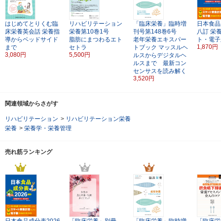
はじめてとりくむ臨
リハビリテーション
「臨床栄養」臨時増
日本食品
床栄養英会話
栄養指
栄養第10巻1号
刊号第148巻6号
八訂
栄
導からベッドサイド
脂肪にまつわるエト
老年栄養エキスパー
ト・電子
1,870円
まで
セトラ
トブック
マッスルヘ
3,080円
5,500円
ルスからデジタルヘ
ルスまで 最新コン
センサスを読み解く
3,520円
関連領域からさがす
リハビリテーション
>
リハビリテーション栄養
栄養
>
栄養学・栄養管理
売れ筋ランキング
日本食品成分表2026
「臨床栄養」別冊
「臨床栄養」臨時増
「臨床栄