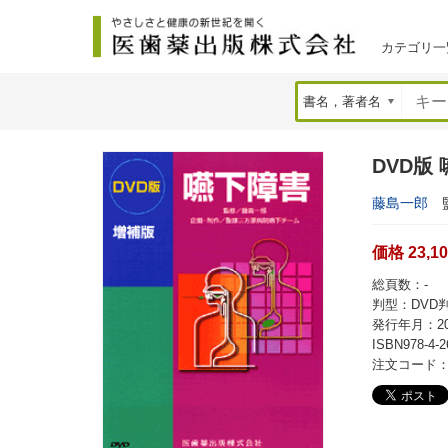
カテゴリ一
DVD版
藤島一郎
監
価格 23,1
総頁数：-
判型：DVD
発行年月：20
ISBN978-4-2
注文コード：2