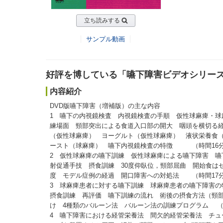
立ち読みする
サンプル動画
好評を博している「嚥下障害ビデオシリーズ
内容紹介
DVD版嚥下障害（増補版）の主な内容
1 嚥下の内視鏡検査 内視鏡検査の手順 仮性球麻痺・
練場面 頸部突出による食道入口部の開大 咽頭を横切る
（仮性球麻痺） ヨーグルト（仮性球麻痺） 液状栄養食
ースト（球麻痺） 嚥下内視鏡検査の特徴 （時間16
2 仮性球麻痺の嚥下訓練 仮性球麻痺による嚥下障害 嚥
射促通手技 摂食訓練 30度仰臥位，頸部屈曲 開始食は
度 モデル症例の経過 開口障害への対処法 （時間17
3 球麻痺患者に対する嚥下訓練 球麻痺患者の嚥下障害
摂食訓練 再評価 嚥下訓練の流れ 術後の摂食方法（頸
け 4種類のバルーン法 バルーン法の訓練プログラム （
4 嚥下障害における経管栄養法 間欠的経管栄養法 チュ