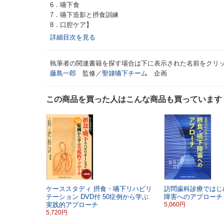
6．嚥下食
7．嚥下造影と摂食訓練
8．口腔ケア】
詳細目次を見る
執筆者の関連書籍を探す場合は下に表示された名前をクリ
藤島一郎
監修／
聖隷嚥下チーム
企画
この商品を買った人はこんな商品も買っています
ケーススタディ
摂食・嚥下リハビリ
訪問歯科診療ではじ
テーション
DVD付
50症例から学ぶ
障害へのアプローチ
実践的アプローチ
5,060円
5,720円