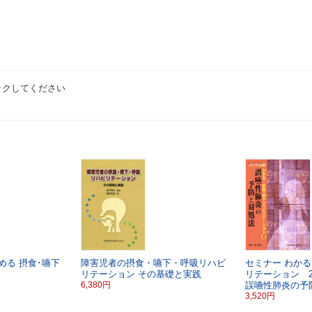
ックしてください
める
摂食･嚥下
障害児者の摂食・嚥下・呼吸リハビ
セミナー わかる
リテーション
その基礎と実践
リテーション 
6,380円
誤嚥性肺炎の予
3,520円