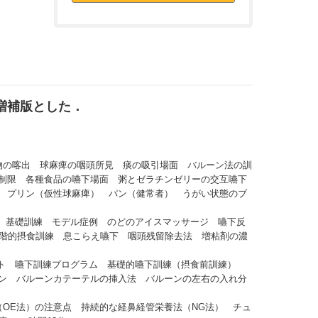
増補版とした．
物の喀出 球麻痺の咽頭所見 痰の吸引場面 バルーン法の訓
制限 各種食品の嚥下場面 粥とゼラチンゼリーの交互嚥下
 プリン（仮性球麻痺） パン（健常者） うがい状態のブ
 基礎訓練 モデル症例 のどのアイスマッサージ 嚥下反
段階的摂食訓練 息こらえ嚥下 咽頭残留除去法 増粘剤の濃
ント 嚥下訓練プログラム 基礎的嚥下訓練（摂食前訓練）
ン バルーンカテーテルの挿入法 バルーンの左右の入れ分
OE法）の注意点 持続的な経鼻経管栄養法（NG法） チュ