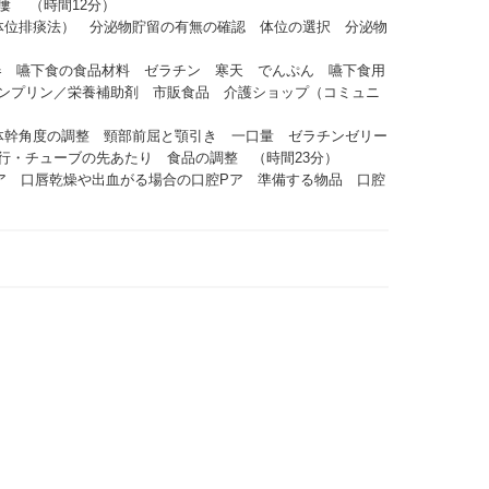
瘻 （時間12分）
体位排痰法） 分泌物貯留の有無の確認 体位の選択 分泌物
機器 嚥下食の食品材料 ゼラチン 寒天 でんぷん 嚥下食用
ンプリン／栄養補助剤 市販食品 介護ショップ（コミュニ
体幹角度の調整 頸部前屈と顎引き 一口量 ゼラチンゼリー
行・チューブの先あたり 食品の調整 （時間23分）
ケア 口唇乾燥や出血がる場合の口腔Pア 準備する物品 口腔