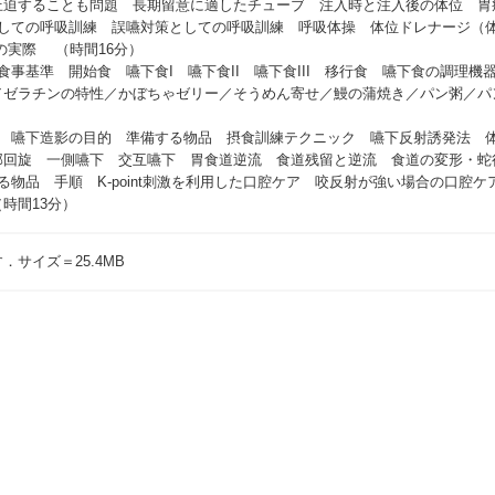
迫することも問題 長期留意に適したチューブ 注入時と注入後の体位 胃
としての呼吸訓練 誤嚥対策としての呼吸訓練 呼吸体操 体位ドレナージ（
の実際 （時間16分）
事基準 開始食 嚥下食I 嚥下食II 嚥下食III 移行食 嚥下食の調理
／ゼラチンの特性／かぼちゃゼリー／そうめん寄せ／鰻の蒲焼き／パン粥／パ
）
応 嚥下造影の目的 準備する物品 摂食訓練テクニック 嚥下反射誘発法 
回旋 一側嚥下 交互嚥下 胃食道逆流 食道残留と逆流 食道の変形・蛇
物品 手順 K-point刺激を利用した口腔ケア 咬反射が強い場合の口腔
時間13分）
サイズ＝25.4MB