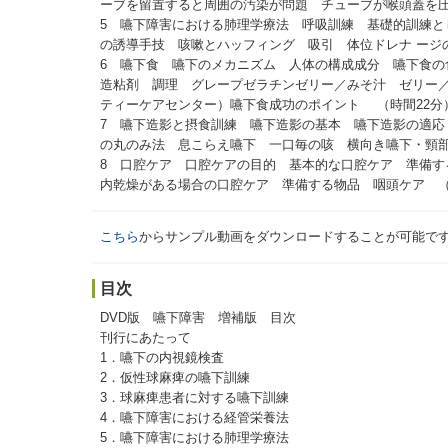
ーブを留置すると周囲の汚染が問題 チューブが喉頭蓋を圧
5 嚥下障害における肺理学療法 呼吸訓練 基礎的訓練
の誘導手技 咳嗽とハッフィング 吸引 体位ドレナ ージ
6 嚥下食 嚥下のメカニズム 人体の構成成分 嚥下食の食
造粘剤 調理 グレープゼラチンゼリー／みそ汁 ゼリー
ティーケアセンター）嚥下食成功のポイント （時間22分
7 嚥下造影と摂食訓練 嚥下造影の基本 嚥下造影の適
の丸のみ法 息こらえ嚥下 一口毎の咳 横向き嚥下・頸部
8 口腔ケア 口腔ケアの目的 基本的な口腔ケア 準備する
内乾燥がある場合の口腔ケア 準備する物品 咽頭ケア （
こちら
からサンプル動画をダウンロードすることが可能です．
目次
DVD版 嚥下障害 増補版 目次
刊行にあたって
1．嚥下の内視鏡検査
2．仮性球麻痺の嚥下訓練
3．球麻痺患者に対する嚥下訓練
4．嚥下障害における経管栄養法
5．嚥下障害における肺理学療法