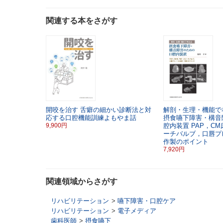
関連する本をさがす
開咬を治す
舌癖の細かい診断法と対
解剖・生理・機能で
応する口腔機能訓練よもやま話
摂食嚥下障害・構音
9,900円
腔内装置
PAP，CM
ーチバルブ，口唇プ
作製のポイント
7,920円
関連領域からさがす
リハビリテーション
>
嚥下障害・口腔ケア
リハビリテーション
>
電子メディア
歯科医師
>
摂食嚥下