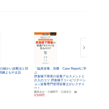
の細かい診断法と対
「臨床栄養」別冊 Case Reportに学
ママ＆パパ
訓練よもやま話
ぶ
乳幼児の摂
摂食嚥下障害の栄養アセスメントと
向井美惠・井
5,280円
介入のコツ
摂食嚥下リハビリテーシ
ョン栄養専門管理栄養士がレクチャ
ー！
園井みか・小城明子・江頭文江 編
3,520円