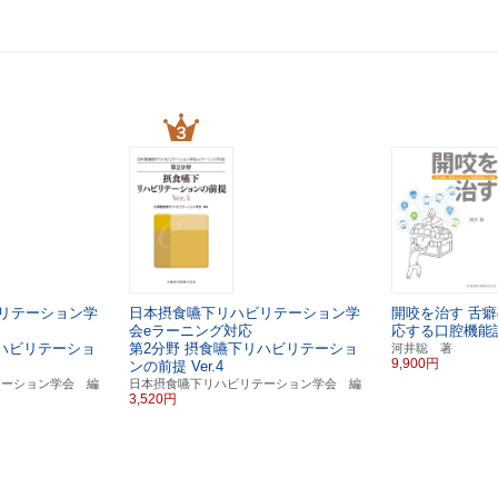
リテーション学
日本摂食嚥下リハビリテーション学
開咬を治す
舌癖
会eラーニング対応
応する口腔機能
リハビリテーショ
第2分野 摂食嚥下リハビリテーショ
河井聡 著
9,900円
ンの前提
Ver.4
テーション学会 編
日本摂食嚥下リハビリテーション学会 編
3,520円