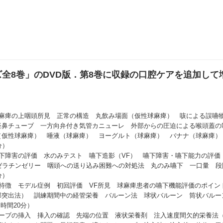
全8巻」のDVD版．第8巻に収録の口腔ケアを追加して
球麻痺の上咽頭所見 正常の構造 丸飲み場面（仮性球麻痺） 咳による誤嚥
経鼻チューブ 一方向弁付き気管カニューレ 外部からの圧迫による喉頭蓋の
（仮性球麻痺） 唾液（球麻痺） ヨーグルト（球麻痺） バナナ（球麻痺）
分）
下障害の評価 水のみテスト 嚥下造影（VF） 嚥下障害・嚥下能力の評価
ゼラチンゼリー 咽頭への送り込み困難への対処法 丸のみ嚥下 一口量 
分）
の特徴 モデル症例 初回評価 VF所見 球麻痺患者の嚥下機能評価のポイ
部突出法） 訓練期間中の経管栄養 バルーン法 球状バルーン 筒状バルー
時間20分）
ーブの挿入 挿入の確認 先端の位置 液状栄養剤 注入速度間欠的栄養法（