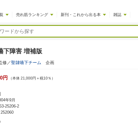
覧
売れ筋ランキング
新刊・これから出る本
雑誌
 嚥下障害 増補版
修／
聖隷嚥下チーム
企画
00円
（本体 21,000円＋税10％）
判
04年9月
63-25206-2
52060