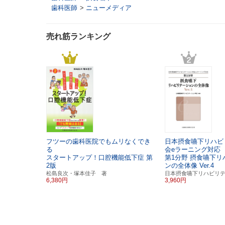
歯科医師
>
ニューメディア
売れ筋ランキング
フツーの歯科医院でもムリなくでき
日本摂食嚥下リハビ
る
会eラーニング対応
スタートアップ！口腔機能低下症
第
第1分野 摂食嚥下
2版
ンの全体像
Ver.4
松島良次・塚本佳子 著
日本摂食嚥下リハビリ
6,380円
3,960円