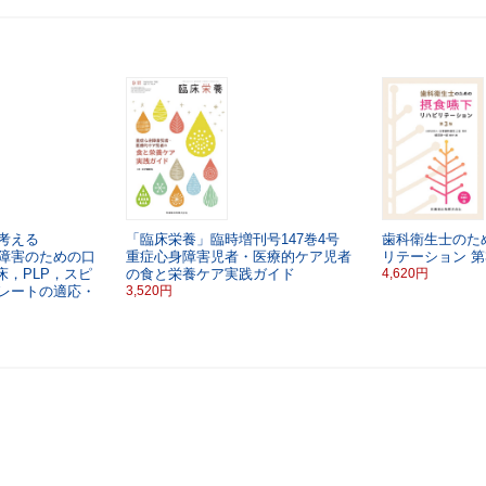
考える
「臨床栄養」臨時増刊号147巻4号
歯科衛生士のた
障害のための口
重症心身障害児者・医療的ケア児者
リテーション
第
床，PLP，スピ
の食と栄養ケア実践ガイド
4,620円
レートの適応・
3,520円