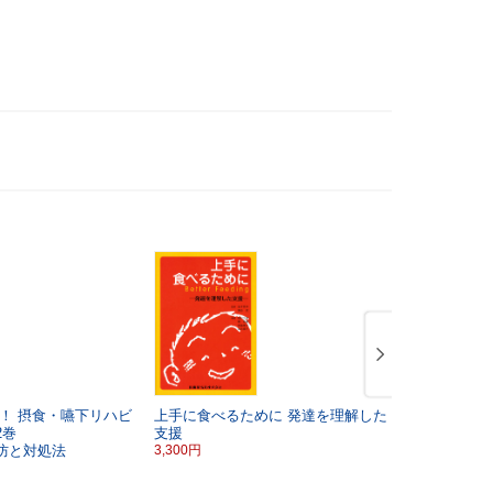
！ 摂食・嚥下リハビ
上手に食べるために
発達を理解した
看護で役立
2巻
支援
能低下の予
防と対処法
3,300円
3,520円