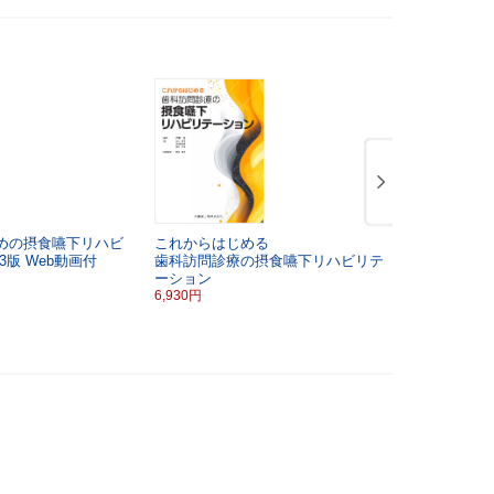
めの摂食嚥下リハビ
これからはじめる
CGと機能
3版
Web動画付
歯科訪問診療の摂食嚥下リハビリテ
新版
摂食嚥
ーション
ジタルコン
6,930円
～器官の異
9,900円