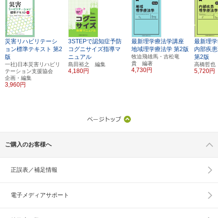
災害リハビリテーシ
3STEPで認知症予防
最新理学療法学講座
最新理学
ョン標準テキスト
第2
コグニサイズ指導マ
地域理学療法学
第2版
内部疾患
版
ニュアル
牧迫飛雄馬・吉松竜
第2版
貴 編著
一社)日本災害リハビリ
島田裕之 編集
高橋哲也
4,730円
4,180円
5,720円
テーション支援協会
企画・編集
3,960円
ご購入のお客様へ
正誤表／補足情報
電子メディアサポート