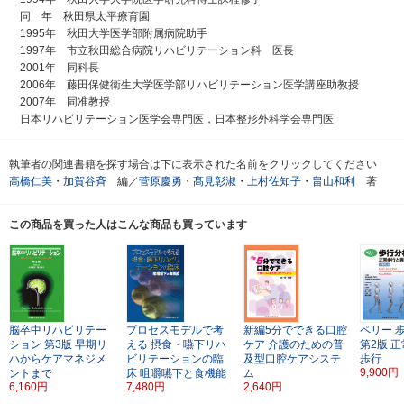
同 年 秋田県太平療育園
1995年 秋田大学医学部附属病院助手
1997年 市立秋田総合病院リハビリテーション科 医長
2001年 同科長
2006年 藤田保健衛生大学医学部リハビリテーション医学講座助教授
2007年 同准教授
日本リハビリテーション医学会専門医，日本整形外科学会専門医
執筆者の関連書籍を探す場合は下に表示された名前をクリックしてください
高橋仁美
・
加賀谷斉
編／
菅原慶勇
・
髙見彰淑
・
上村佐知子
・
畠山和利
著
この商品を買った人はこんな商品も買っています
脳卒中リハビリテー
プロセスモデルで考
新編5分でできる口腔
ペリー
ション
第3版
早期リ
える
摂食・嚥下リハ
ケア
介護のための普
第2版
正
ハからケアマネジメ
ビリテーションの臨
及型口腔ケアシステ
歩行
9,900円
ントまで
床
咀嚼嚥下と食機能
ム
6,160円
7,480円
2,640円