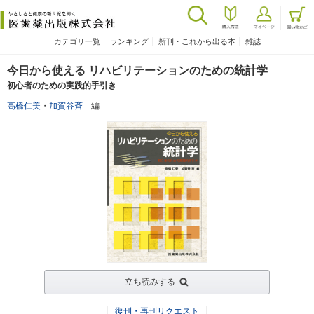
カテゴリ一覧
ランキング
新刊・これから出る本
雑誌
今日から使える リハビリテーションのための統計学
初心者のための実践的手引き
高橋仁美
・
加賀谷斉
編
立ち読みする
復刊・再刊リクエスト