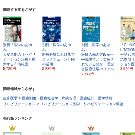
関連する本をさがす
別冊「医学のあゆ
別冊「医学のあゆ
別冊「医学のあゆ
「CLINI
み」
み」
み」
LITAT
大変革期のリハビリ
医療分野におけるブ
医師の働き方改革―
号第35
テーション治療と拡
ロックチェーンとNFT
―現場でどう実装さ
急性期リ
大する守備範囲
の活用
れているのか，理念
ション医
5,720円
5,280円
3,520円
と医療現場のリアル
5,720円
関連領域からさがす
臨床医学
>
医療制度・医療社会学・病院管理・医療統計・医学情報
リハビリテーション
>
リハビリテーション医学・リハビリテーション概論
売れ筋ランキング