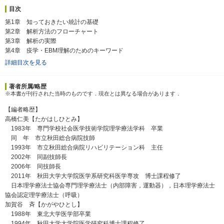
目次
第1章 知っておきたい統計の基礎
第2章 解析方法のフローチャート
第3章 解析の実際
第4章 疫学・EBM理解のためのキーワード
詳細目次を見る
著者所属/略歴
※本書が刊行された当時のものです．現在とは異なる場合があります．
【編者略歴】
高橋仁美【たかはしひとみ】
1983年 専門学校社会医学技術学院理学療法学科 卒業
同 年 市立秋田総合病院技師
1993年 市立秋田総合病院リハビリテーション科 主任
2002年 同副技師長
2006年 同技師長
2011年 秋田大学大学院医学系研究科医学専攻 博士課程修了
日本理学療法士協会専門理学療法士（内部障害，運動器），日本理学療法士
協会認定理学療法士（呼吸）
加賀谷 斉【かがやひとし】
1988年 東北大学医学部卒業
1994年 秋田大学大学院医学研究科博士課程修了