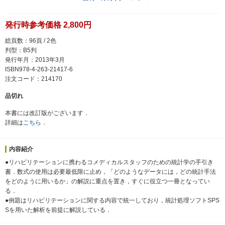
発行時参考価格 2,800円
総頁数：96頁 / 2色
判型：B5判
発行年月：2013年3月
ISBN978-4-263-21417-6
注文コード：214170
品切れ
本書には改訂版がございます．
詳細は
こちら
．
内容紹介
●リハビリテーションに携わるコメディカルスタッフのための統計学の手引き
書．数式の使用は必要最低限に止め，「どのようなデータには，どの統計手法
をどのように用いるか」の解説に重点を置き，すぐに役立つ一冊となってい
る．
●例題はリハビリテーションに関する内容で統一しており，統計処理ソフトSPS
Sを用いた解析を前提に解説している．