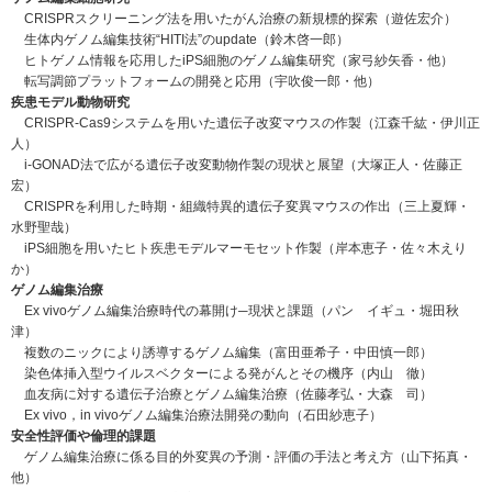
CRISPRスクリーニング法を用いたがん治療の新規標的探索（遊佐宏介）
生体内ゲノム編集技術“HITI法”のupdate（鈴木啓一郎）
ヒトゲノム情報を応用したiPS細胞のゲノム編集研究（家弓紗矢香・他）
転写調節プラットフォームの開発と応用（宇吹俊一郎・他）
疾患モデル動物研究
CRISPR-Cas9システムを用いた遺伝子改変マウスの作製（江森千紘・伊川正
人）
i-GONAD法で広がる遺伝子改変動物作製の現状と展望（大塚正人・佐藤正
宏）
CRISPRを利用した時期・組織特異的遺伝子変異マウスの作出（三上夏輝・
水野聖哉）
iPS細胞を用いたヒト疾患モデルマーモセット作製（岸本恵子・佐々木えり
か）
ゲノム編集治療
Ex vivoゲノム編集治療時代の幕開け─現状と課題（パン イギュ・堀田秋
津）
複数のニックにより誘導するゲノム編集（富田亜希子・中田慎一郎）
染色体挿入型ウイルスベクターによる発がんとその機序（内山 徹）
血友病に対する遺伝子治療とゲノム編集治療（佐藤孝弘・大森 司）
Ex vivo，in vivoゲノム編集治療法開発の動向（石田紗恵子）
安全性評価や倫理的課題
ゲノム編集治療に係る目的外変異の予測・評価の手法と考え方（山下拓真・
他）