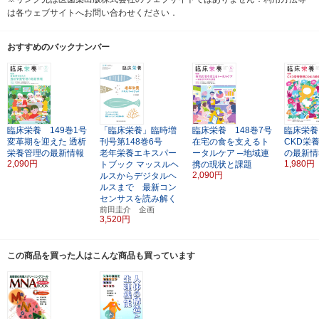
は各ウェブサイトへお問い合わせください．
おすすめのバックナンバー
臨床栄養 149巻1号
「臨床栄養」臨時増
臨床栄養 148巻7号
臨床栄養
変革期を迎えた
透析
刊号第148巻6号
在宅の食を支えるト
CKD栄
栄養管理の最新情報
老年栄養エキスパー
ータルケア
─地域連
の最新情
2,090円
1,980円
トブック
マッスルヘ
携の現状と課題
2,090円
ルスからデジタルヘ
ルスまで 最新コン
センサスを読み解く
前田圭介 企画
3,520円
この商品を買った人はこんな商品も買っています