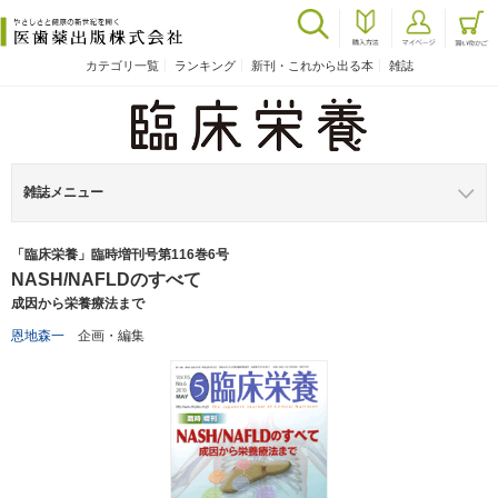
カテゴリ一覧
ランキング
新刊・これから出る本
雑誌
雑誌メニュー
「臨床栄養」臨時増刊号第116巻6号
NASH/NAFLDのすべて
成因から栄養療法まで
恩地森一
企画・編集