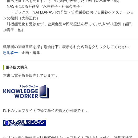
偏った食生活を見直すことで脂肪肝が改善した症例（鈴木淑子・他）
NASHによる肝硬変（永井祥子・利光久美子）
トピックス NAFLD/NASHの予防・管理栄養における栄養ケアステーショ
ンの役割（大部正代）
肝機能悪化も受診せず，健康食品や民間療法を行っていたNASH症例（岩田
加壽子・他）
執筆者の関連書籍を探す場合は下に表示された名前をクリックしてください
恩地森一
企画・編集
電子版の購入
本書は電子版を販売しています．
以下のウェブサイトで論文単位の購入が可能です．
※リンク先は医歯薬出版株式会社のウェブサイトではありません．利用方法等