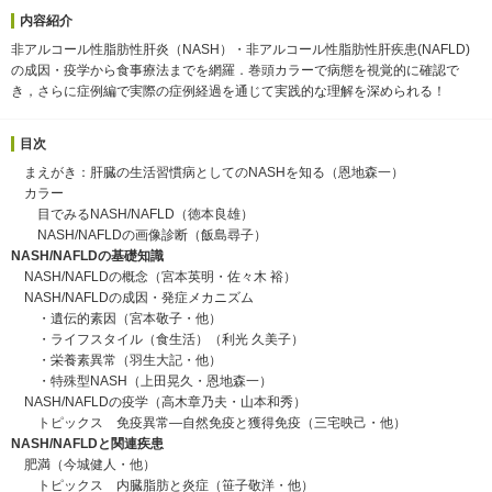
内容紹介
非アルコール性脂肪性肝炎（NASH）・非アルコール性脂肪性肝疾患(NAFLD)
の成因・疫学から食事療法までを網羅．巻頭カラーで病態を視覚的に確認で
き，さらに症例編で実際の症例経過を通じて実践的な理解を深められる！
目次
まえがき：肝臓の生活習慣病としてのNASHを知る（恩地森一）
カラー
目でみるNASH/NAFLD（徳本良雄）
NASH/NAFLDの画像診断（飯島尋子）
NASH/NAFLDの基礎知識
NASH/NAFLDの概念（宮本英明・佐々木 裕）
NASH/NAFLDの成因・発症メカニズム
・遺伝的素因（宮本敬子・他）
・ライフスタイル（食生活）（利光 久美子）
・栄養素異常（羽生大記・他）
・特殊型NASH（上田晃久・恩地森一）
NASH/NAFLDの疫学（高木章乃夫・山本和秀）
トピックス 免疫異常―自然免疫と獲得免疫（三宅映己・他）
NASH/NAFLDと関連疾患
肥満（今城健人・他）
トピックス 内臓脂肪と炎症（笹子敬洋・他）