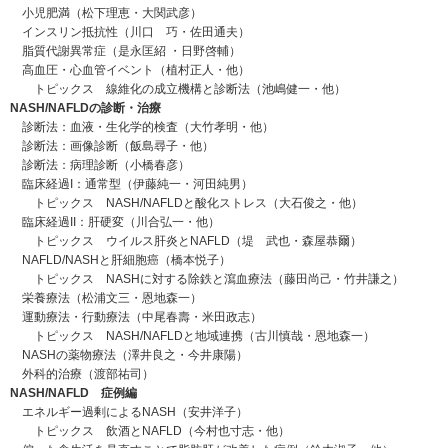
小児肥満（松下理恵・大関武彦）
インスリン抵抗性（川口 巧・佐田通夫）
脂質代謝異常症（是永匡紹 ・日野啓輔）
高血圧・心血管イベント（植村正人・他）
トピックス 線維化の成立機構と診断法（池嶋健一・他）
NASH/NAFLDの診断・治療
診断法：血液・生化学的検査（大竹孝明・他）
診断法：画像診断（飯島尋子・他）
診断法：病理診断（小橋春彦）
臨床経過I：通常型（伊藤純一・河田純男）
トピックス NASH/NAFLDと酸化ストレス（大石俊之・他）
臨床経過II：肝硬変（川合弘一・他）
トピックス ウイルス肝炎とNAFLD（堤 武也・森屋恭爾）
NAFLD/NASHと肝細胞癌（橋本悦子）
トピックス NASHに対する除鉄と瀉血療法（藤田尚己・竹井謙之）
栄養療法（松浦文三・恩地森一）
運動療法・行動療法（中尾春壽・米田政志）
トピックス NASH/NAFLDと地域連携（古川慎哉・恩地森一）
NASHの薬物療法（澤井良之・今井康陽）
外科的治療（渡部祐司）
NASH/NAFLD 症例編
エネルギー過剰によるNASH（安井洋子）
トピックス 飲酒とNAFLD（今村也寸志・他）