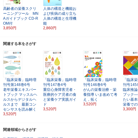
高齢者の栄養スクリ
人体の構造と機能お
ーニングツール MN
よび疾病の成り立ち
Aガイドブック
CD-R
人体の構造と生理機
OM付
能
3,850円
2,860円
関連する本をさがす
「臨床栄養」臨時増
「臨床栄養」臨時増
「臨床栄養」臨時増
「臨床栄
刊号第148巻6号
刊号147巻4号
刊号146巻6号
刊号145
老年栄養エキスパー
重症心身障害児者・
がんの栄養治療・栄
臨床推論
トブック
マッスルヘ
医療的ケア児者の食
養指導
いま改めて考
ブック―
ルスからデジタルヘ
と栄養ケア実践ガイ
え，拓く
たい基本
3,520円
ルスまで 最新コン
ド
栄養での
3,520円
3,300円
センサスを読み解く
3,520円
関連領域からさがす