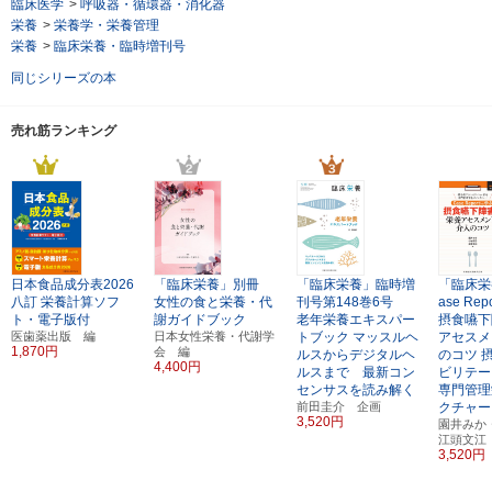
臨床医学
>
呼吸器・循環器・消化器
栄養
>
栄養学・栄養管理
栄養
>
臨床栄養・臨時増刊号
同じシリーズの本
売れ筋ランキング
日本食品成分表2026
「臨床栄養」別冊
「臨床栄養」臨時増
「臨床栄
八訂
栄養計算ソフ
女性の食と栄養・代
刊号第148巻6号
ase Re
ト・電子版付
謝ガイドブック
老年栄養エキスパー
摂食嚥下
医歯薬出版 編
日本女性栄養・代謝学
トブック
マッスルヘ
アセスメ
1,870円
会 編
ルスからデジタルヘ
のコツ
4,400円
ルスまで 最新コン
ビリテー
センサスを読み解く
専門管理
前田圭介 企画
クチャー
3,520円
園井みか
江頭文江
3,520円