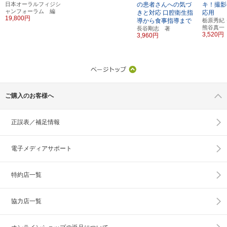
日本オーラルフィジシ
の患者さんへの気づ
キ！撮影
ャンフォーラム 編
きと対応
口腔衛生指
応用
19,800円
導から食事指導まで
栃原秀紀
熊谷真一
長谷剛志 著
3,520円
3,960円
ご購入のお客様へ
正誤表／補足情報
電子メディアサポート
特約店一覧
協力店一覧