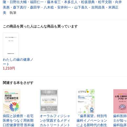
隆
・
日野出大輔
・
福田仁一
・
藤木省三
・
本多丘人
・
松坂朋典
・
松平文朗
・
向井
美惠
・
森下真行
・
森田学
・
八木稔
・
安井利一
・
山下喜久
・
吉岡昌美
・
米満正
美
執筆
この商品を買った人はこんな商品も買っています
わたしの歯の健康ノ
ート
1,210円
関連する本をさがす
病院と診療所・在宅
オーラルフィジシャ
「歯界展望」特別号
歯科医師
医療をつなぐ周術期
ンが実践するメディ
歯科イノベーション
士が知っ
口腔健康管理
医科歯
カルトリートメント
による新時代の創生
歯科臨床