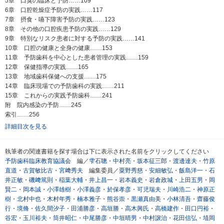
5章 口臭の臨床と予防……109
6章 口腔乾燥症予防の実践……117
7章 摂食・嚥下障害予防の実践……123
8章 その他の口腔疾患予防の実践……129
9章 特別なリスク患者に対する予防の実践……141
10章 口腔の健康と全身の健康……153
11章 予防歯科を中心とした患者管理の実践……159
12章 保健指導の実践……165
13章 地域歯科保健への支援……175
14章 臨床現場での予防歯科の実践……211
15章 これからの実践予防歯科……241
附 院内感染の予防……245
索引……256
詳細目次を見る
執筆者の関連書籍を探す場合は下に表示された名前をクリックしてください
予防歯科臨床教育協議会
編／
雫石聰
・
中村亮
・
坂本征三郎
・
渡邊達夫
・
竹原
直道
・
古賀敏比古
・
宮﨑秀夫
編集委員／
粟野秀慈
・
安細敏弘
・
飯島洋一
・
石
井正敏
・
磯﨑篤則
・
稲葉大輔
・
井上昌一
・
岩本義史
・
岩倉政城
・
上田五男
・
岡
賢二
・
岡本誠
・
小澤雄樹
・
小澤義彦
・
於保孝彦
・
可児瑞夫
・
川崎浩二
・
神原正
樹
・
北村中也
・
木村年秀
・
楠本雅子
・
熊谷崇
・
黒瀬真由美
・
小林清吾
・
齋藤俊
行
・
境脩
・
佐久間汐子
・
田浦勝彦
・
高垣勝
・
高木興氏
・
高橋建作
・
田口円裕
・
谷宏
・
玉川裕夫
・
筒井昭仁
・
中尾勝彦
・
中垣晴男
・
中村譲治
・
花田信弘
・
埴岡