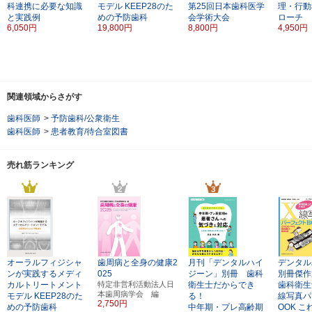
科連携に必要な知識
モデル
KEEP28のた
第25回日本歯科医学
理・行動
と実践例
めの予防歯科
会学術大会
ローチ
6,050円
19,800円
8,800円
4,950円
関連領域からさがす
歯科医師
>
予防歯科/公衆衛生
歯科医師
>
患者教育/待合室図書
売れ筋ランキング
オーラルフィジシャ
歯周病と全身の健康2
月刊「デンタルハイ
デンタル
ンが実践するメディ
025
ジーン」別冊 歯科
別冊傑作
カルトリートメント
特定非営利活動法人日
衛生士だからでき
歯科衛生
本歯周病学会 編
モデル
KEEP28のた
る！
線写真パ
2,750円
めの予防歯科
中年期・プレ高齢期
OOK
こ