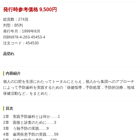
発行時参考価格 9,500円
総頁数：274頁
判型：B5判
発行年月：1999年8月
ISBN978-4-263-45453-4
注文コード：454530
品切れ
内容紹介
個人の口腔を生涯にわたってトータルにとらえ，個人から集団へのアプローチ
によって予防歯科を実践するための「保健指導，予防処置，予防的治療，地域
保健活動など」をまとめた．
目次
1章 実践予防歯科とは何か……1
2章 面接と診査のために……3
3章 う蝕予防の実践……9
4章 歯周疾患予防の実践……59