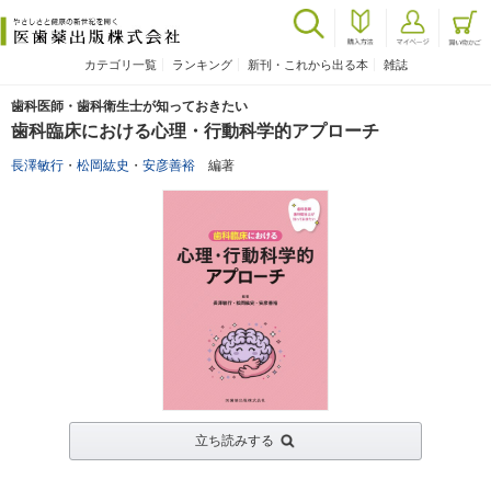
カテゴリ一覧
ランキング
新刊・これから出る本
雑誌
歯科医師・歯科衛生士が知っておきたい
歯科臨床における心理・行動科学的アプローチ
長澤敏行
・
松岡紘史
・
安彦善裕
編著
立ち読みする