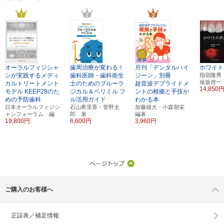
オーラルフィジシャ
歯周治療が変わる！
月刊「デンタルハイ
ホワイト
ンが実践するメディ
歯科医師・歯科衛生
ジーン」別冊
指宿隆秀
保坂啓一
カルトリートメント
士のためのブルーラ
超音波デブライドメ
14,850
モデル
KEEP28のた
ジカル＆ペリミル
フ
ントの根拠と手技が
めの予防歯科
ル活用ガイド
わかる本
日本オーラルフィジシ
石山希里香・菅野太
加藤雄大・小森朋栄
ャンフォーラム 編
郎 著
編著
19,800円
6,600円
3,960円
ご購入のお客様へ
正誤表／補足情報