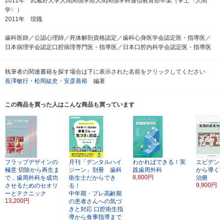
2011年 武蔵野大学人間関係学部人間関係学科通信教育部卒業（学士〈人間
学〉）
2011年 現職
歯科医師／公認心理師／死体解剖資格認定／歯科心身医学会認定医・指導医／
日本病理学会認定口腔病理専門医・指導医／日本口腔内科学会認定医・指導医
執筆者の関連書籍を探す場合は下に表示された名前をクリックしてください
長澤敏行
・
松岡紘史
・
安彦善裕
編著
この商品を買った人はこんな商品も買っています
フラップデザインの
月刊「デンタルハイ
わかればできる！実
エビデン
極意
切除から再生ま
ジーン」別冊 歯科
践歯周外科
から導く
8,800円
で，歯周外科を成功
衛生士だからでき
治療
9,900円
させるためのセオリ
る！
ーとテクニック
中年期・プレ高齢期
13,200円
の患者さんへの気づ
きと対応
口腔衛生指
導から食事指導まで