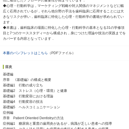
性に着目したアプローチの重要性が高まっています．
◆心理・行動科学は，マーケティング戦略や対人関係のマネジメントなどに幅
広く応用されているが，それら他分野の手法を歯科臨床に応用することには大
きなリスクが伴い，歯科臨床に特化した心理・行動科学の書籍が求められてい
ます．
◆本書は，歯科臨床の場面に特化した心理・行動科学の基本となる31の学修項
目と7つのケーススタディーから構成され，身につけた理論や技法の実践までを
カバーする内容となっています．
本書のパンフレットはこちら
（PDFファイル）
目次
基礎編
序章 《基礎編》の構成と概要
基礎編1 行動の成り立ち
基礎編2 ストレス（心理・環境）と健康
基礎編3 行動変容における理論
基礎編4 行動変容の技法
基礎編5 ヘルスコミュニケーション
症例編
序章 Patient Oriented Dentistryの方法
症例編1 糖尿病と重度の歯周炎があるが，病識が乏しい患者への指導
症例編2 コラム法を活用した歯周炎の進行を心配する患者への指導