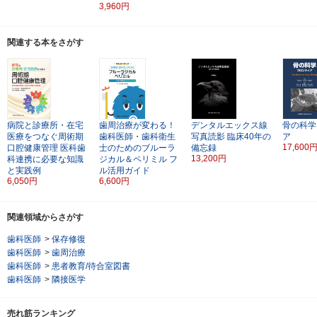
3,960円
関連する本をさがす
病院と診療所・在宅
歯周治療が変わる！
デンタルエックス線
骨の科学
医療をつなぐ周術期
歯科医師・歯科衛生
写真読影
臨床40年の
ア
17,600
口腔健康管理
医科歯
士のためのブルーラ
備忘録
13,200円
科連携に必要な知識
ジカル＆ペリミル
フ
と実践例
ル活用ガイド
6,050円
6,600円
関連領域からさがす
歯科医師
>
保存修復
歯科医師
>
歯周治療
歯科医師
>
患者教育/待合室図書
歯科医師
>
隣接医学
売れ筋ランキング