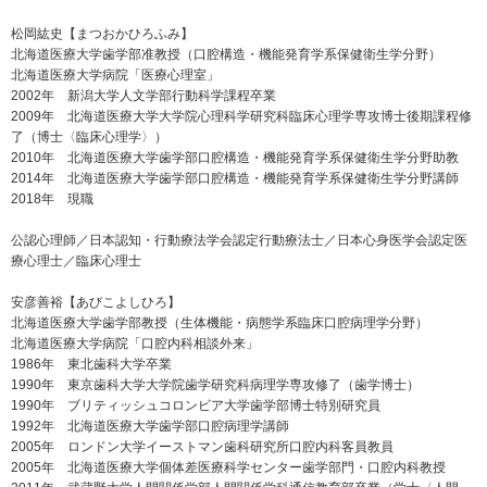
松岡紘史【まつおかひろふみ】
北海道医療大学歯学部准教授（口腔構造・機能発育学系保健衛生学分野）
北海道医療大学病院「医療心理室」
2002年 新潟大学人文学部行動科学課程卒業
2009年 北海道医療大学大学院心理科学研究科臨床心理学専攻博士後期課程修
了（博士〈臨床心理学〉）
2010年 北海道医療大学歯学部口腔構造・機能発育学系保健衛生学分野助教
2014年 北海道医療大学歯学部口腔構造・機能発育学系保健衛生学分野講師
2018年 現職
公認心理師／日本認知・行動療法学会認定行動療法士／日本心身医学会認定医
療心理士／臨床心理士
安彦善裕【あびこよしひろ】
北海道医療大学歯学部教授（生体機能・病態学系臨床口腔病理学分野）
北海道医療大学病院「口腔内科相談外来」
1986年 東北歯科大学卒業
1990年 東京歯科大学大学院歯学研究科病理学専攻修了（歯学博士）
1990年 ブリティッシュコロンビア大学歯学部博士特別研究員
1992年 北海道医療大学歯学部口腔病理学講師
2005年 ロンドン大学イーストマン歯科研究所口腔内科客員教員
2005年 北海道医療大学個体差医療科学センター歯学部門・口腔内科教授