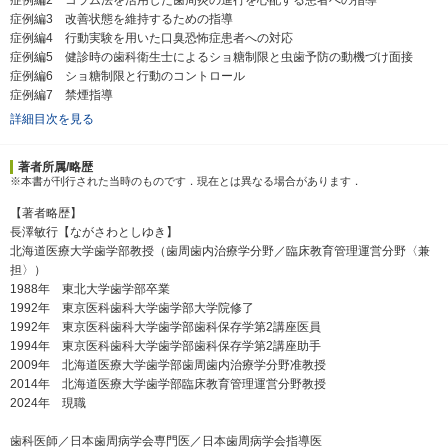
症例編3 改善状態を維持するための指導
症例編4 行動実験を用いた口臭恐怖症患者への対応
症例編5 健診時の歯科衛生士によるショ糖制限と虫歯予防の動機づけ面接
症例編6 ショ糖制限と行動のコントロール
症例編7 禁煙指導
詳細目次を見る
著者所属/略歴
※本書が刊行された当時のものです．現在とは異なる場合があります．
【著者略歴】
長澤敏行【ながさわとしゆき】
北海道医療大学歯学部教授（歯周歯内治療学分野／臨床教育管理運営分野〈兼
担〉）
1988年 東北大学歯学部卒業
1992年 東京医科歯科大学歯学部大学院修了
1992年 東京医科歯科大学歯学部歯科保存学第2講座医員
1994年 東京医科歯科大学歯学部歯科保存学第2講座助手
2009年 北海道医療大学歯学部歯周歯内治療学分野准教授
2014年 北海道医療大学歯学部臨床教育管理運営分野教授
2024年 現職
歯科医師／日本歯周病学会専門医／日本歯周病学会指導医