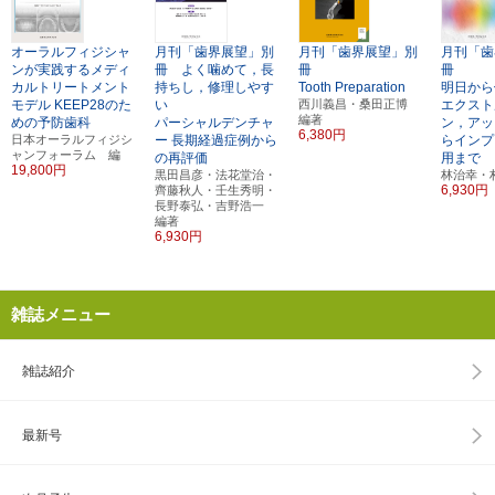
オーラルフィジシャ
月刊「歯界展望」別
月刊「歯界展望」別
月刊「歯
ンが実践するメディ
冊 よく噛めて，長
冊
冊
カルトリートメント
持ちし，修理しやす
Tooth Preparation
明日から
モデル
KEEP28のた
い
西川義昌・桑田正博
エクスト
編著
めの予防歯科
パーシャルデンチャ
ン，アッ
6,380円
日本オーラルフィジシ
ー
長期経過症例から
らインプ
ャンフォーラム 編
の再評価
用まで
19,800円
黒田昌彦・法花堂治・
林治幸・
6,930円
齊藤秋人・壬生秀明・
長野泰弘・吉野浩一
編著
6,930円
雑誌メニュー
雑誌紹介
最新号