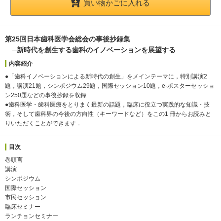
買い物かごに入れる
第25回日本歯科医学会総会の事後抄録集
─新時代を創生する歯科のイノベーションを展望する
内容紹介
●「歯科イノベーションによる新時代の創生」をメインテーマに，特別講演2
題，講演21題，シンポジウム29題，国際セッション10題，e-ポスターセッショ
ン250題などの事後抄録を収録
●歯科医学・歯科医療をとりまく最新の話題，臨床に役立つ実践的な知識・技
術，そして歯科界の今後の方向性（キーワードなど）をこの1 冊からお読みと
りいただくことができます．
目次
巻頭言
講演
シンポジウム
国際セッション
市民セッション
臨床セミナー
ランチョンセミナー