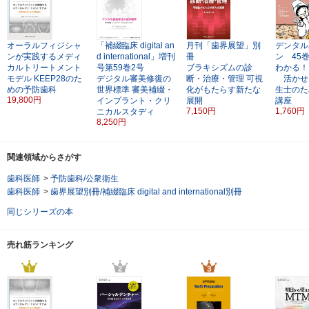
オーラルフィジシャ
「補綴臨床 digital an
月刊「歯界展望」別
デンタル
ンが実践するメディ
d international」増刊
冊
ン 45巻
カルトリートメント
号第59巻2号
ブラキシズムの診
わかる！
モデル
KEEP28のた
デジタル審美修復の
断・治療・管理
可視
活かせ
めの予防歯科
世界標準
審美補綴・
化がもたらす新たな
生士のた
19,800円
インプラント・クリ
展開
講座
7,150円
1,760円
ニカルスタディ
8,250円
関連領域からさがす
歯科医師
>
予防歯科/公衆衛生
歯科医師
>
歯界展望別冊/補綴臨床 digital and international別冊
同じシリーズの本
売れ筋ランキング