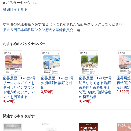
e-ポスターセッション
詳細目次を見る
執筆者の関連書籍を探す場合は下に表示された名前をクリックしてください
第２５回日本歯科医学会学術大会準備委員会
編
おすすめのバックナンバー
歯界展望 148巻2号
歯界展望 148巻1号
歯界展望 147巻5号
歯界展望
サージカルガイドを
欠損歯列の診断と対
明日からできる
臨床
再根管治
使用したインプラン
応
歯科医と歯科衛生士
意思決定
3,520円
3,520円
ト埋入時のアクシデ
で取り組む 顎関節症
ントを回避する
の初期治療
3,520円
3,520円
関連する本をさがす