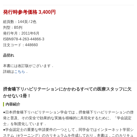
発行時参考価格 3,400円
総頁数：144頁 / 2色
判型：B5判
発行年月：2011年6月
ISBN978-4-263-44866-3
注文コード：448660
品切れ
本書には改訂版がございます．
詳細は
こちら
．
摂食嚥下リハビリテーションにかかわるすべての医療スタッフに欠
かせない1冊！
内容紹介
●日本摂食嚥下リハビリテーション学会では，摂食嚥下リハビリテーションの啓
発と普及、その安全で効果的な実施を積極的に具現化するために、「学会認定
士」を制度化しています．
●学会認定士の重要な申請要件の一つとして，同学会ではインターネット学習シ
ステム（eラーニング）のカリキュラムを作成しており，本書は，このカリキュ