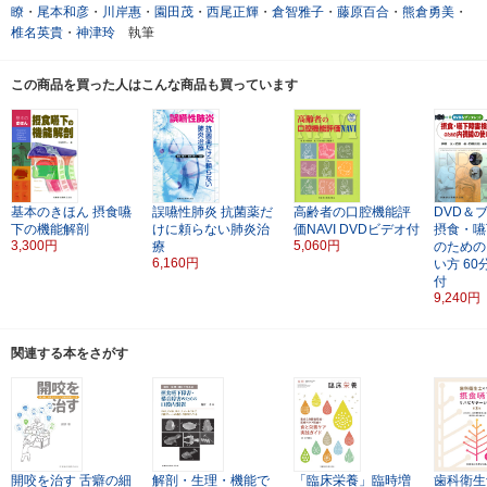
瞭
・
尾本和彦
・
川岸惠
・
園田茂
・
西尾正輝
・
倉智雅子
・
藤原百合
・
熊倉勇美
・
椎名英貴
・
神津玲
執筆
この商品を買った人はこんな商品も買っています
基本のきほん
摂食嚥
誤嚥性肺炎
抗菌薬だ
高齢者の口腔機能評
DVD＆
下の機能解剖
けに頼らない肺炎治
価NAVI
DVDビデオ付
摂食・嚥
3,300円
5,060円
療
のための
6,160円
い方
60
付
9,240円
関連する本をさがす
開咬を治す
舌癖の細
解剖・生理・機能で
「臨床栄養」臨時増
歯科衛生