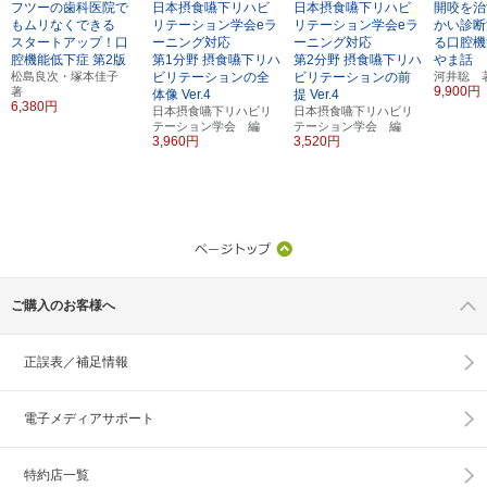
フツーの歯科医院で
日本摂食嚥下リハビ
日本摂食嚥下リハビ
開咬を治
もムリなくできる
リテーション学会eラ
リテーション学会eラ
かい診断
スタートアップ！口
ーニング対応
ーニング対応
る口腔機
腔機能低下症
第2版
第1分野 摂食嚥下リハ
第2分野 摂食嚥下リハ
やま話
松島良次・塚本佳子
ビリテーションの全
ビリテーションの前
河井聡 
9,900円
著
体像
Ver.4
提
Ver.4
6,380円
日本摂食嚥下リハビリ
日本摂食嚥下リハビリ
テーション学会 編
テーション学会 編
3,960円
3,520円
ご購入のお客様へ
正誤表／補足情報
電子メディアサポート
特約店一覧