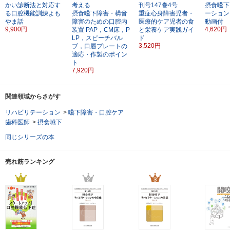
かい診断法と対応す
考える
刊号147巻4号
摂食嚥下
る口腔機能訓練よも
摂食嚥下障害・構音
重症心身障害児者・
ーション
やま話
障害のための口腔内
医療的ケア児者の食
動画付
9,900円
4,620円
装置
PAP，CM床，P
と栄養ケア実践ガイ
LP，スピーチバル
ド
3,520円
ブ，口唇プレートの
適応・作製のポイン
ト
7,920円
関連領域からさがす
リハビリテーション
>
嚥下障害・口腔ケア
歯科医師
>
摂食嚥下
同じシリーズの本
売れ筋ランキング