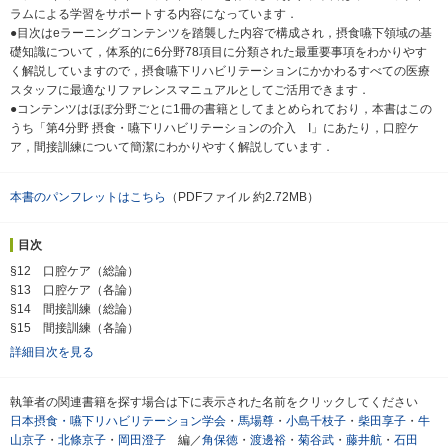
ラムによる学習をサポートする内容になっています．
●目次はeラーニングコンテンツを踏襲した内容で構成され，摂食嚥下領域の基
礎知識について，体系的に6分野78項目に分類された最重要事項をわかりやす
く解説していますので，摂食嚥下リハビリテーションにかかわるすべての医療
スタッフに最適なリファレンスマニュアルとしてご活用できます．
●コンテンツはほぼ分野ごとに1冊の書籍としてまとめられており，本書はこの
うち「第4分野 摂食・嚥下リハビリテーションの介入 I」にあたり，口腔ケ
ア，間接訓練について簡潔にわかりやすく解説しています．
本書のパンフレットはこちら
（PDFファイル 約2.72MB）
目次
§12 口腔ケア（総論）
§13 口腔ケア（各論）
§14 間接訓練（総論）
§15 間接訓練（各論）
詳細目次を見る
執筆者の関連書籍を探す場合は下に表示された名前をクリックしてください
日本摂食・嚥下リハビリテーション学会
・
馬場尊
・
小島千枝子
・
柴田享子
・
牛
山京子
・
北條京子
・
岡田澄子
編／
角保徳
・
渡邊裕
・
菊谷武
・
藤井航
・
石田