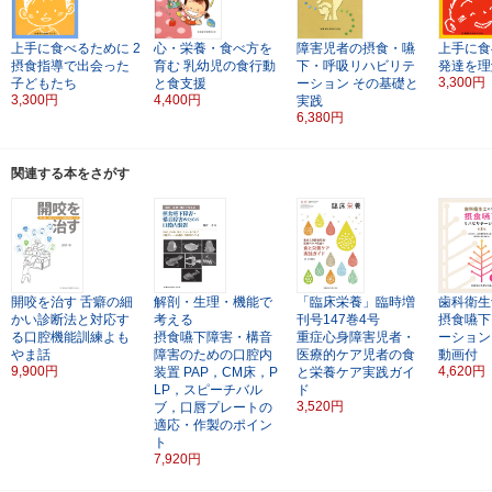
上手に食べるために 2
心・栄養・食べ方を
障害児者の摂食・嚥
上手に食
摂食指導で出会った
育む
乳幼児の食行動
下・呼吸リハビリテ
発達を理
3,300円
子どもたち
と食支援
ーション
その基礎と
3,300円
4,400円
実践
6,380円
関連する本をさがす
開咬を治す
舌癖の細
解剖・生理・機能で
「臨床栄養」臨時増
歯科衛生
かい診断法と対応す
考える
刊号147巻4号
摂食嚥下
る口腔機能訓練よも
摂食嚥下障害・構音
重症心身障害児者・
ーション
やま話
障害のための口腔内
医療的ケア児者の食
動画付
9,900円
4,620円
装置
PAP，CM床，P
と栄養ケア実践ガイ
LP，スピーチバル
ド
3,520円
ブ，口唇プレートの
適応・作製のポイン
ト
7,920円