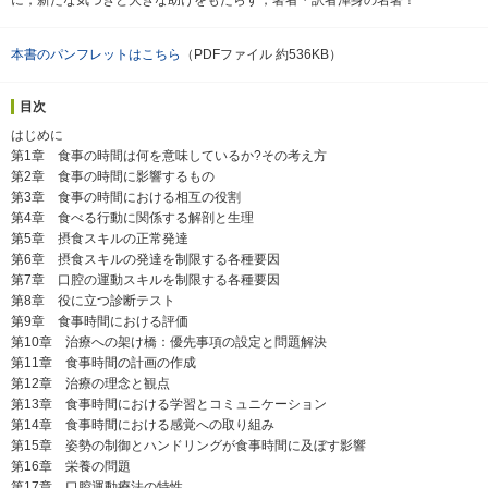
本書のパンフレットはこちら
（PDFファイル 約536KB）
目次
はじめに
第1章 食事の時間は何を意味しているか?その考え方
第2章 食事の時間に影響するもの
第3章 食事の時間における相互の役割
第4章 食べる行動に関係する解剖と生理
第5章 摂食スキルの正常発達
第6章 摂食スキルの発達を制限する各種要因
第7章 口腔の運動スキルを制限する各種要因
第8章 役に立つ診断テスト
第9章 食事時間における評価
第10章 治療への架け橋：優先事項の設定と問題解決
第11章 食事時間の計画の作成
第12章 治療の理念と観点
第13章 食事時間における学習とコミュニケーション
第14章 食事時間における感覚への取り組み
第15章 姿勢の制御とハンドリングが食事時間に及ぼす影響
第16章 栄養の問題
第17章 口腔運動療法の特性