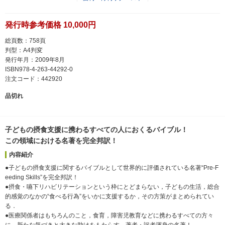
発行時参考価格 10,000円
総頁数：758頁
判型：A4判変
発行年月：2009年8月
ISBN978-4-263-44292-0
注文コード：442920
品切れ
子どもの摂食支援に携わるすべての人におくるバイブル！
この領域における名著を完全邦訳！
内容紹介
●子どもの摂食支援に関するバイブルとして世界的に評価されている名著“Pre-F
eeding Skills”を完全邦訳！
●摂食・嚥下リハビリテーションという枠にとどまらない，子どもの生活，総合
的感覚のなかの“食べる行為”をいかに支援するか，その方策がまとめられてい
る．
●医療関係者はもちろんのこと，食育，障害児教育などに携わるすべての方々
に，新たな気づきと大きな助けをもたらす，著者・訳者渾身の名著！