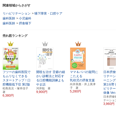
関連領域からさがす
リハビリテーション
>
嚥下障害・口腔ケア
歯科医師
>
小児歯科
歯科医師
>
摂食嚥下
売れ筋ランキング
フツーの歯科医院で
開咬を治す
舌癖の細
ママ＆パパの疑問に
日本摂食
もムリなくできる
かい診断法と対応す
こたえる
リテーシ
スタートアップ！口
る口腔機能訓練よも
乳幼児の摂食支援
ーニング
腔機能低下症
第2版
やま話
向井美惠・井上美津
第1分野
子 著
松島良次・塚本佳子
河井聡 著
ビリテー
5,280円
9,900円
著
体像
Ver
6,380円
日本摂食
テーショ
3,960円