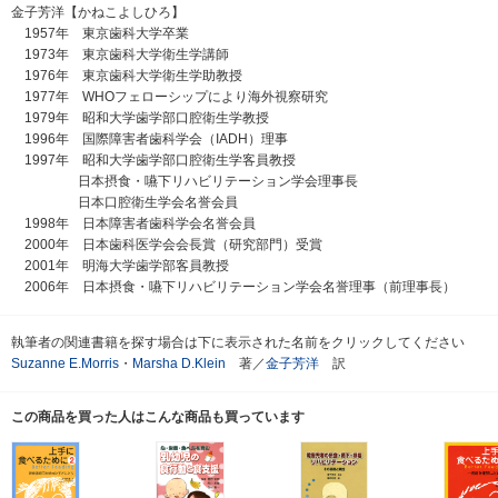
金子芳洋【かねこよしひろ】
1957年 東京歯科大学卒業
1973年 東京歯科大学衛生学講師
1976年 東京歯科大学衛生学助教授
1977年 WHOフェローシップにより海外視察研究
1979年 昭和大学歯学部口腔衛生学教授
1996年 国際障害者歯科学会（IADH）理事
1997年 昭和大学歯学部口腔衛生学客員教授
日本摂食・嚥下リハビリテーション学会理事長
日本口腔衛生学会名誉会員
1998年 日本障害者歯科学会名誉会員
2000年 日本歯科医学会会長賞（研究部門）受賞
2001年 明海大学歯学部客員教授
2006年 日本摂食・嚥下リハビリテーション学会名誉理事（前理事長）
執筆者の関連書籍を探す場合は下に表示された名前をクリックしてください
Suzanne E.Morris
・
Marsha D.Klein
著／
金子芳洋
訳
この商品を買った人はこんな商品も買っています