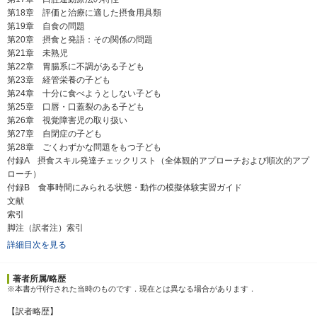
第18章 評価と治療に適した摂食用具類
第19章 自食の問題
第20章 摂食と発語：その関係の問題
第21章 未熟児
第22章 胃腸系に不調がある子ども
第23章 経管栄養の子ども
第24章 十分に食べようとしない子ども
第25章 口唇・口蓋裂のある子ども
第26章 視覚障害児の取り扱い
第27章 自閉症の子ども
第28章 ごくわずかな問題をもつ子ども
付録A 摂食スキル発達チェックリスト（全体観的アプローチおよび順次的アプ
ローチ）
付録B 食事時間にみられる状態・動作の模擬体験実習ガイド
文献
索引
脚注（訳者注）索引
詳細目次を見る
著者所属/略歴
※本書が刊行された当時のものです．現在とは異なる場合があります．
【訳者略歴】