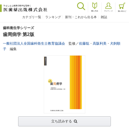
カテゴリ一覧
ランキング
新刊・これから出る本
雑誌
歯科衛生学シリーズ
歯周病学 第2版
一般社団法人全国歯科衛生士教育協議会
監修／
佐藤聡
・
高阪利美
・
犬飼順
子
編集
立ち読みする