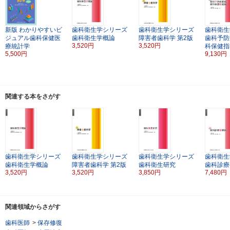
新版
わかりやすいビ
歯科衛生学シリーズ
歯科衛生学シリーズ
歯科衛生
ジュアル歯科保健医
歯科衛生学概論
障害者歯科学
第2版
歯科予防
3,520円
3,520円
療統計学
科保健指
5,500円
9,130円
関連する本をさがす
歯科衛生学シリーズ
歯科衛生学シリーズ
歯科衛生学シリーズ
歯科衛生
歯科衛生学概論
障害者歯科学
第2版
歯科衛生研究
歯科診療
3,520円
3,520円
3,850円
7,480円
関連領域からさがす
歯科医師
>
保存修復