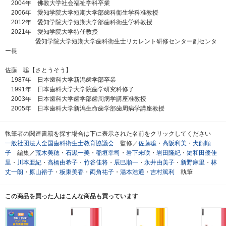
2004年 佛教大学社会福祉学科卒業
2006年 愛知学院大学短期大学部歯科衛生学科准教授
2012年 愛知学院大学短期大学部歯科衛生学科教授
2021年 愛知学院大学特任教授
愛知学院大学短期大学歯科衛生士リカレント研修センター副センタ
ー長
佐藤 聡【さとうそう】
1987年 日本歯科大学新潟歯学部卒業
1991年 日本歯科大学大学院歯学研究科修了
2003年 日本歯科大学歯学部歯周病学講座准教授
2005年 日本歯科大学新潟生命歯学部歯周病学講座教授
執筆者の関連書籍を探す場合は下に表示された名前をクリックしてください
一般社団法人全国歯科衛生士教育協議会
監修／
佐藤聡
・
高阪利美
・
犬飼順
子
編集／
荒木美穂
・
石黒一美
・
稲垣幸司
・
岩下未咲
・
岩田隆紀
・
鍵和田優佳
里
・
川本亜紀
・
高橋由希子
・
竹谷佳将
・
辰巳順一
・
永井由美子
・
新野麻里
・
林
丈一朗
・
原山裕子
・
板東美香
・
両角祐子
・
湯本浩通
・
吉村篤利
執筆
この商品を買った人はこんな商品も買っています