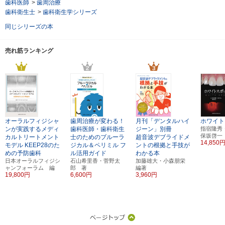
歯科医師
>
歯周治療
歯科衛生士
>
歯科衛生学シリーズ
同じシリーズの本
売れ筋ランキング
オーラルフィジシャ
歯周治療が変わる！
月刊「デンタルハイ
ホワイト
ンが実践するメディ
歯科医師・歯科衛生
ジーン」別冊
指宿隆秀
保坂啓一
カルトリートメント
士のためのブルーラ
超音波デブライドメ
14,850
モデル
KEEP28のた
ジカル＆ペリミル
フ
ントの根拠と手技が
めの予防歯科
ル活用ガイド
わかる本
日本オーラルフィジシ
石山希里香・菅野太
加藤雄大・小森朋栄
ャンフォーラム 編
郎 著
編著
19,800円
6,600円
3,960円