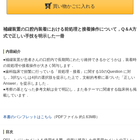
買い物かごに入れる
補綴装置の口腔内装着における前処理と接着操作について，Q＆A方
式で正しい手技を明示した一冊
内容紹介
●補綴装置が患者さんの口腔内で長期間にわたり維持できるかどうかは，装着時
の前処理や接着操作が大きく関与します．
●歯科臨床で頻繁に行っている「前処理・接着」に関する10のQuestion に対
し，3択ないしは4択の選択肢を提示した上で，文献的考察に基づいた「正しい
Answer」を提示しました．
●考察の基となった参考文献は全て明記し，また各テーマに関連する臨床例も掲
載しています．
本書のパンフレットはこちら
（PDFファイル 約1.63MB）
目次
Q01 レジンセメントを使用する際，歯面に残存した仮着用セメントの正しい