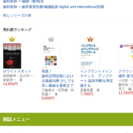
歯科医師
>
補綴一般/咬合
歯科医師
>
歯界展望別冊/補綴臨床 digital and international別冊
同じシリーズの本
売れ筋ランキング
ホワイトスポット
実践！
インプラントメイン
クラウン
指宿隆秀・品川淳一・
歯科訪問診療におけ
テナンス アップデ
綴学
第7
保坂啓一 著
る義歯治療
少しでも
ート
臨床判断を再定
小川匠・
14,850円
藤尚知・
良い義歯を最期まで
義する
芳三 編
三輪俊太・石田健・松
斎藤花重 著
11,550
7,700円
田謙一 著
9,900円
雑誌メニュー