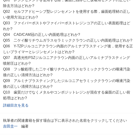
除去方法はどれか?
Q02 セルフアドヒーシブ型レジンセメントを使用する際，歯面処理材の正し
い使用方法はどれか?
Q03 ファイバーポストやファイバーポストレジンコアの正しい表面処理はど
れか?
Q04 CAD/CAM冠の正しい内面処理はどれか?
Q05 二ケイ酸リチウムガラスセラミッククラウンの正しい内面処理はどれか?
Q06 Y-TZPジルコニアクラウン内面のアルミナブラスティング後，使用する正
しいプライマーとレジンセメントはどれか?
Q07 高透光性PSZジルコニアクラウン内面の正しいアルミナブラスティング
噴射圧はどれか?
Q08 フッ酸処理した二ケイ酸リチウムガラスセラミッククラウンの唾液汚染
後の正しい清掃方法はどれか?
Q09 アルミナブラスティングしたジルコニアセラミッククラウンの唾液汚染
後の正しい清掃方法はどれか?
Q10 歯質だけでなくメタルやコンポジットレジンが混在する歯面の正しい前
処理はどれか?
詳細目次を見る
執筆者の関連書籍を探す場合は下に表示された名前をクリックしてください
吉田圭一
編著