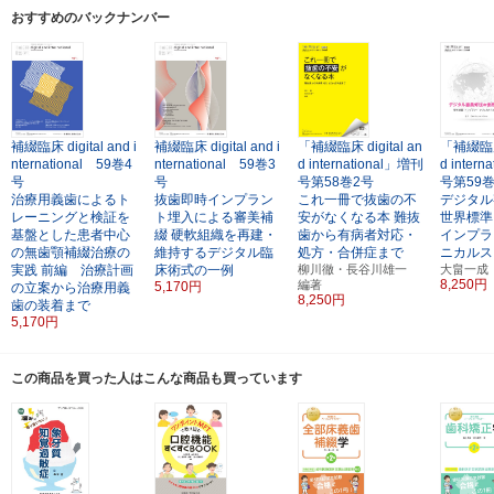
おすすめのバックナンバー
補綴臨床 digital and i
補綴臨床 digital and i
「補綴臨床 digital an
「補綴臨床 
nternational 59巻4
nternational 59巻3
d international」増刊
d inter
号
号
号第58巻2号
号第59
治療用義歯によるト
抜歯即時インプラン
これ一冊で抜歯の不
デジタル
レーニングと検証を
ト埋入による審美補
安がなくなる本
難抜
世界標準
基盤とした患者中心
綴
硬軟組織を再建・
歯から有病者対応・
インプラ
の無歯顎補綴治療の
維持するデジタル臨
処方・合併症まで
ニカルス
実践
前編 治療計画
床術式の一例
柳川徹・長谷川雄一
大畠一成
8,250円
編著
5,170円
の立案から治療用義
8,250円
歯の装着まで
5,170円
この商品を買った人はこんな商品も買っています