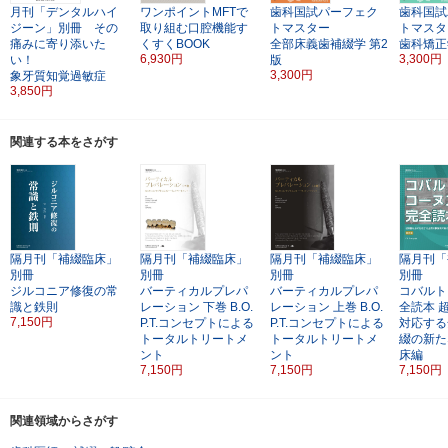
月刊「デンタルハイ
ワンポイントMFTで
歯科国試パーフェク
歯科国試
ジーン」別冊 その
取り組む口腔機能す
トマスター
トマスタ
痛みに寄り添いた
くすくBOOK
全部床義歯補綴学
第2
歯科矯正
6,930円
3,300円
い！
版
3,300円
象牙質知覚過敏症
3,850円
関連する本をさがす
隔月刊「補綴臨床」
隔月刊「補綴臨床」
隔月刊「補綴臨床」
隔月刊「
別冊
別冊
別冊
別冊
ジルコニア修復の常
バーティカルプレパ
バーティカルプレパ
コバルト
識と鉄則
レーション
下巻
B.O.
レーション
上巻
B.O.
全読本
7,150円
P.T.コンセプトによる
P.T.コンセプトによる
対応する
トータルトリートメ
トータルトリートメ
綴の新た
ント
ント
床編
7,150円
7,150円
7,150円
関連領域からさがす