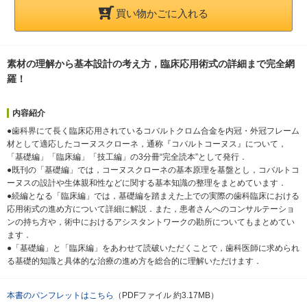
買い物かごに入れる
素材の理解から基本設計の考え方，臨床応用術式の詳細まで完全網
羅！
内容紹介
●歯科界にて長く臨床応用されているコバルトクロム合金を内冠・外冠フレーム
材として適応したコーヌスクローネ，通称『コバルトコーヌス』について，
「基礎編」「臨床編」「技工編」の3分冊“完全読本”として発行．
●既刊の「基礎編」では，コーヌスクローネの基本原理を基盤とし，コバルトコ
ーヌスの設計や生体親和性などに関する基本知識の整理をまとめています．
●続編となる「臨床編」では，基礎編を踏まえた上での実際の歯科臨床における
応用術式の進め方について詳細に解説．また，患者さんへのコンサルテーショ
ンの持ち方や，術中におけるアシスタントワークの勘所についてもまとめてい
ます．
●「基礎編」と「臨床編」をあわせて読破いただくことで，歯科医師に求められ
る基礎的知識と具体的な治療の進め方を総合的に理解いただけます．
本書のパンフレットはこちら
（PDFファイル 約3.17MB）