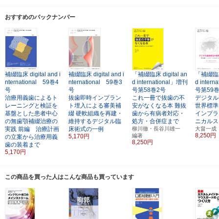
おすすめのバックナンバー
補綴臨床 digital and i
補綴臨床 digital and i
「補綴臨床 digital an
「補綴臨床 
nternational 59巻4
nternational 59巻3
d international」増刊
d inter
号
号
号第58巻2号
号第59
治療用義歯によるト
抜歯即時インプラン
これ一冊で抜歯の不
デジタル
レーニングと検証を
ト埋入による審美補
安がなくなる本
難抜
世界標準
基盤とした患者中心
綴
硬軟組織を再建・
歯から有病者対応・
インプラ
の無歯顎補綴治療の
維持するデジタル臨
処方・合併症まで
ニカルス
実践
前編 治療計画
床術式の一例
柳川徹・長谷川雄一
大畠一成
8,250円
編著
5,170円
の立案から治療用義
8,250円
歯の装着まで
5,170円
この商品を買った人はこんな商品も買っています