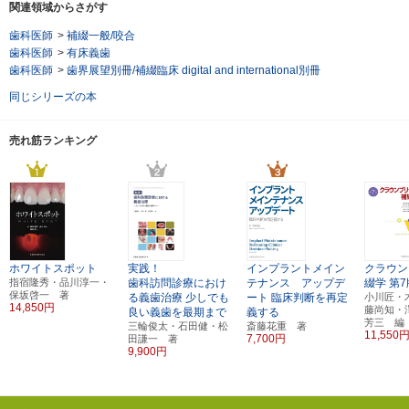
関連領域からさがす
歯科医師
>
補綴一般/咬合
歯科医師
>
有床義歯
歯科医師
>
歯界展望別冊/補綴臨床 digital and international別冊
同じシリーズの本
売れ筋ランキング
ホワイトスポット
実践！
インプラントメイン
クラウン
指宿隆秀・品川淳一・
歯科訪問診療におけ
テナンス アップデ
綴学
第7
保坂啓一 著
る義歯治療
少しでも
ート
臨床判断を再定
小川匠・
14,850円
藤尚知・
良い義歯を最期まで
義する
芳三 編
三輪俊太・石田健・松
斎藤花重 著
11,550
7,700円
田謙一 著
9,900円