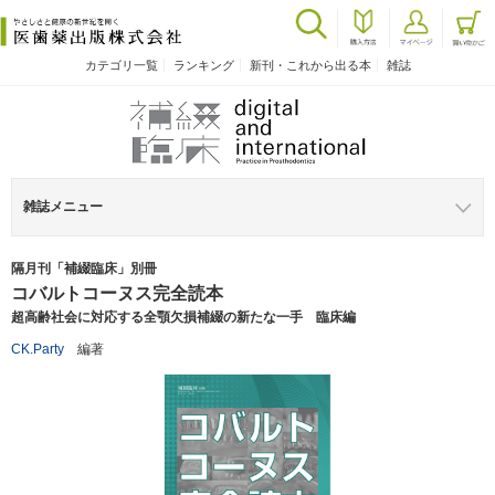
カテゴリ一覧
ランキング
新刊・これから出る本
雑誌
雑誌メニュー
隔月刊「補綴臨床」別冊
コバルトコーヌス完全読本
超高齢社会に対応する全顎欠損補綴の新たな一手 臨床編
CK.Party
編著