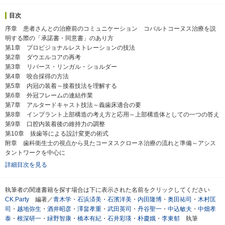
目次
序章 患者さんとの治療前のコミュニケーション コバルトコーヌス治療を説
明する際の「承諾書・同意書」のあり方
第1章 プロビジョナルレストレーションの技法
第2章 ダウエルコアの再考
第3章 リバース・リンガル・ショルダー
第4章 咬合採得の方法
第5章 内冠の装着～接着技法を理解する
第6章 外冠フレームの連結作業
第7章 アルタードキャスト技法～義歯床適合の要
第8章 インプラント上部構造の考え方と応用～上部構造体としての一つの答え
第9章 口腔内装着後の維持力の調整
第10章 抜歯等による設計変更の術式
附章 歯科衛生士の視点から見たコーヌスクローネ治療の流れと準備～アシス
タントワークを中心に
詳細目次を見る
執筆者の関連書籍を探す場合は下に表示された名前をクリックしてください
CK.Party
編著／
青木学
・
石浜済美
・
石濱洋美
・
内田隆博
・
奥田祐司
・
木村匡
司
・
越地弥生
・
酒井昭彦
・
澤畠孝重
・
武田英司
・
丹谷聖一
・
中込敏夫
・
中畑孝
泰
・
根深研一
・
緑野智康
・
橋本有紀
・
石井彩瑛
・
朴慶娥
・
李東郁
執筆