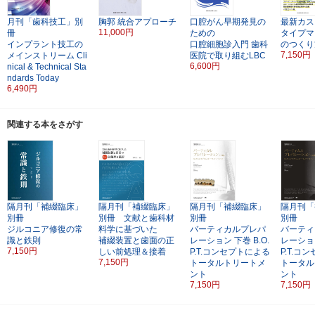
月刊「歯科技工」別
胸郭
統合アプローチ
口腔がん早期発見の
最新カス
11,000円
冊
ための
タイプマ
インプラント技工の
口腔細胞診入門
歯科
のつくり
7,150円
メインストリーム
Cli
医院で取り組むLBC
6,600円
nical & Technical Sta
ndards Today
6,490円
関連する本をさがす
隔月刊「補綴臨床」
隔月刊「補綴臨床」
隔月刊「補綴臨床」
隔月刊「
別冊
別冊 文献と歯科材
別冊
別冊
ジルコニア修復の常
料学に基づいた
バーティカルプレパ
バーティ
識と鉄則
補綴装置と歯面の正
レーション
下巻
B.O.
レーショ
7,150円
しい前処理＆接着
P.T.コンセプトによる
P.T.コ
7,150円
トータルトリートメ
トータル
ント
ント
7,150円
7,150円