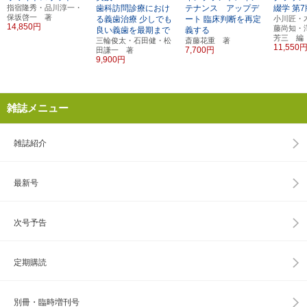
指宿隆秀・品川淳一・
歯科訪問診療におけ
テナンス アップデ
綴学
第7
保坂啓一 著
る義歯治療
少しでも
ート
臨床判断を再定
小川匠・
14,850円
藤尚知・
良い義歯を最期まで
義する
芳三 編
三輪俊太・石田健・松
斎藤花重 著
11,550
7,700円
田謙一 著
9,900円
雑誌メニュー
雑誌紹介
最新号
次号予告
定期購読
別冊・臨時増刊号