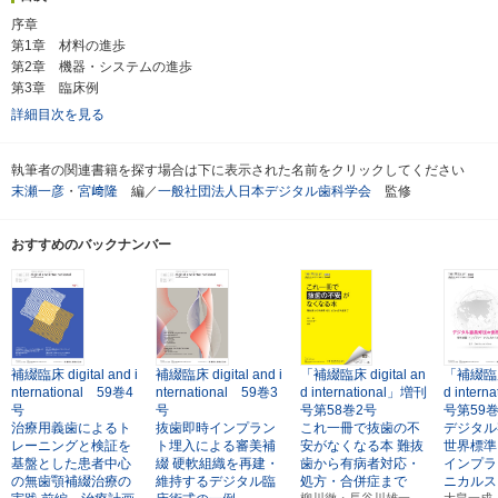
序章
第1章 材料の進歩
第2章 機器・システムの進歩
第3章 臨床例
詳細目次を見る
執筆者の関連書籍を探す場合は下に表示された名前をクリックしてください
末瀬一彦
・
宮﨑隆
編／
一般社団法人日本デジタル歯科学会
監修
おすすめのバックナンバー
補綴臨床 digital and i
補綴臨床 digital and i
「補綴臨床 digital an
「補綴臨床 
nternational 59巻4
nternational 59巻3
d international」増刊
d inter
号
号
号第58巻2号
号第59
治療用義歯によるト
抜歯即時インプラン
これ一冊で抜歯の不
デジタル
レーニングと検証を
ト埋入による審美補
安がなくなる本
難抜
世界標準
基盤とした患者中心
綴
硬軟組織を再建・
歯から有病者対応・
インプラ
の無歯顎補綴治療の
維持するデジタル臨
処方・合併症まで
ニカルス
柳川徹・長谷川雄一
大畠一成