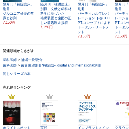
隔月刊「補綴臨床」
隔月刊「補綴臨床」
隔月刊「補綴臨床」
隔月刊「
別冊
別冊 文献と歯科材
別冊
別冊
ジルコニア修復の常
料学に基づいた
バーティカルプレパ
バーティ
識と鉄則
補綴装置と歯面の正
レーション
下巻
B.O.
レーショ
7,150円
しい前処理＆接着
P.T.コンセプトによる
P.T.コ
7,150円
トータルトリートメ
トータル
ント
ント
7,150円
7,150円
関連領域からさがす
歯科医師
>
補綴一般/咬合
歯科医師
>
歯界展望別冊/補綴臨床 digital and international別冊
同じシリーズの本
売れ筋ランキング
ホワイトスポット
実践！
インプラントメイン
クラウン