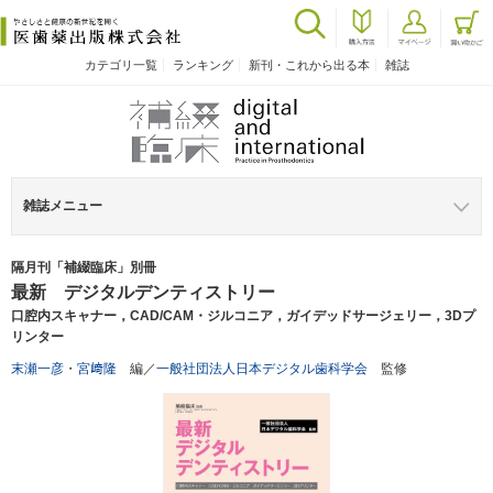
カテゴリ一覧
ランキング
新刊・これから出る本
雑誌
雑誌メニュー
隔月刊「補綴臨床」別冊
最新 デジタルデンティストリー
口腔内スキャナー，CAD/CAM・ジルコニア，ガイデッドサージェリー，3Dプ
リンター
末瀬一彦
・
宮﨑隆
編／
一般社団法人日本デジタル歯科学会
監修