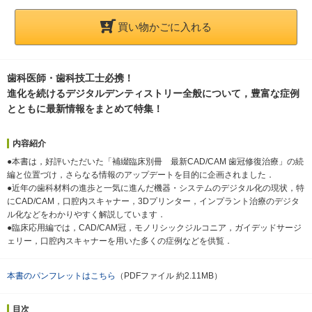
買い物かごに入れる
歯科医師・歯科技工士必携！
進化を続けるデジタルデンティストリー全般について，豊富な症例
とともに最新情報をまとめて特集！
内容紹介
●本書は，好評いただいた「補綴臨床別冊 最新CAD/CAM 歯冠修復治療」の続
編と位置づけ，さらなる情報のアップデートを目的に企画されました．
●近年の歯科材料の進歩と一気に進んだ機器・システムのデジタル化の現状，特
にCAD/CAM，口腔内スキャナー，3Dプリンター，インプラント治療のデジタ
ル化などをわかりやすく解説しています．
●臨床応用編では，CAD/CAM冠，モノリシックジルコニア，ガイデッドサージ
ェリー，口腔内スキャナーを用いた多くの症例などを供覧．
本書のパンフレットはこちら
（PDFファイル 約2.11MB）
目次