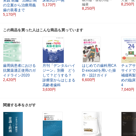
実践
前編 治療計画
床術式の一例
8,250円
編著
5,170円
の立案から治療用義
8,250円
歯の装着まで
5,170円
この商品を買った人はこんな商品も買っています
歯周病患者における
月刊「デンタルハイ
はじめての歯科用CA
チェアサ
抗菌薬適正使用のガ
ジーン」別冊 どう
D
exocadを用いた操
サイドで
イドライン2020
して？どうする？
作・設計ガイド
補綴再製
2,420円
6,600円
診療室からはじまる
めの臨床
高齢者歯科
4
3,630円
7,040円
関連する本をさがす