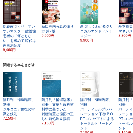
総義歯づくり すい
新口腔内写真の撮り
新 楽しくわかるクリ
基本審美
すいマスター
総義歯
方
第2版
ニカルエンドドント
マネジメ
9,900円
8,800円
患者の「何ともな
ロジー
9,900円
い」を求めて
時代は
患者満足度
9,460円
関連する本をさがす
隔月刊「補綴臨床」
隔月刊「補綴臨床」
隔月刊「補綴臨床」
隔月刊「
別冊
別冊 文献と歯科材
別冊
別冊
ジルコニア修復の常
料学に基づいた
バーティカルプレパ
バーティ
識と鉄則
補綴装置と歯面の正
レーション
下巻
B.O.
レーショ
7,150円
しい前処理＆接着
P.T.コンセプトによる
P.T.コ
7,150円
トータルトリートメ
トータル
ント
ント
7,150円
7,150円