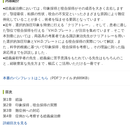
内容紹介
●総義歯治療においては，印象採得と咬合採得がその成否を大きく左右します
が，顎堤吸収，粘膜の性状，咬合の不安定といったさまざまな原因により難症
例化していることが多く，術者を悩ませる要因となっています．
●近年，選択的加圧印象を簡便に行える「クリアトレー」，そして，患者に適し
た顎位で咬合採得を行える「V.H.D.プレート」が注目を集めています．そこで
本別冊においては，両器具の考案者である諏訪兼治先生がクリアトレーを用い
た選択的加圧印象とV.H.D.プレートによる咬合採得の実際について解説．ま
た，科学的根拠に基づいて印象採得，咬合採得を考察し，その理論に則った臨
床応用までを詳説しました．
●総義歯初学者の先生，総義歯に苦手意識をもたれている先生はもちろんのこ
と，経験豊富な先生方まで，幅広くご活用いただける一冊です．
本書のパンフレットはこちら
（PDFファイル 約889KB）
目次
第1章 総論
第2章 印象採得，咬合採得の実際
第3章 難症例への対応
第4章 症例から考察する総義歯治療
詳細目次を見る