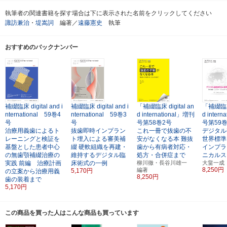
執筆者の関連書籍を探す場合は下に表示された名前をクリックしてください
諏訪兼治
・
堤嵩詞
編著／
遠藤憲史
執筆
おすすめのバックナンバー
補綴臨床 digital and i
補綴臨床 digital and i
「補綴臨床 digital an
「補綴臨床 
nternational 59巻4
nternational 59巻3
d international」増刊
d inter
号
号
号第58巻2号
号第59
治療用義歯によるト
抜歯即時インプラン
これ一冊で抜歯の不
デジタル
レーニングと検証を
ト埋入による審美補
安がなくなる本
難抜
世界標準
基盤とした患者中心
綴
硬軟組織を再建・
歯から有病者対応・
インプラ
の無歯顎補綴治療の
維持するデジタル臨
処方・合併症まで
ニカルス
実践
前編 治療計画
床術式の一例
柳川徹・長谷川雄一
大畠一成
8,250円
編著
5,170円
の立案から治療用義
8,250円
歯の装着まで
5,170円
この商品を買った人はこんな商品も買っています