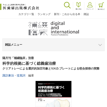
カテゴリ一覧
ランキング
新刊・これから出る本
雑誌
雑誌メニュー
隔月刊「補綴臨床」別冊
科学的根拠に基づく総義歯治療
クリアトレーによる選択的加圧印象とV.H.D.プレートによる咬合採得の実際
諏訪兼治
・
堤嵩詞
編著