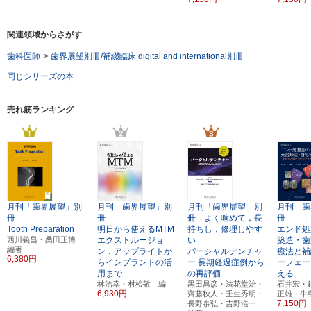
関連領域からさがす
歯科医師
>
歯界展望別冊/補綴臨床 digital and international別冊
同じシリーズの本
売れ筋ランキング
月刊「歯界展望」別
月刊「歯界展望」別
月刊「歯界展望」別
月刊「歯
冊
冊
冊 よく噛めて，長
冊
Tooth Preparation
明日から使えるMTM
持ちし，修理しやす
エンド処
西川義昌・桑田正博
エクストルージョ
い
築造・歯
編著
ン，アップライトか
パーシャルデンチャ
療法と補
6,380円
らインプラントの活
ー
長期経過症例から
ーフェー
用まで
の再評価
える
林治幸・村松敬 編
黒田昌彦・法花堂治・
石井宏・
6,930円
齊藤秋人・壬生秀明・
正雄・牛
7,150円
長野泰弘・吉野浩一