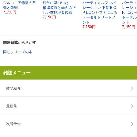
ジルコニア修復の常
料学に基づいた
バーティカルプレパ
バーティ
識と鉄則
補綴装置と歯面の正
レーション
下巻
B.O.
レーショ
7,150円
しい前処理＆接着
P.T.コンセプトによる
P.T.コ
7,150円
トータルトリートメ
トータル
ント
ント
7,150円
7,150円
関連領域からさがす
同じシリーズの本
雑誌メニュー
雑誌紹介
最新号
次号予告