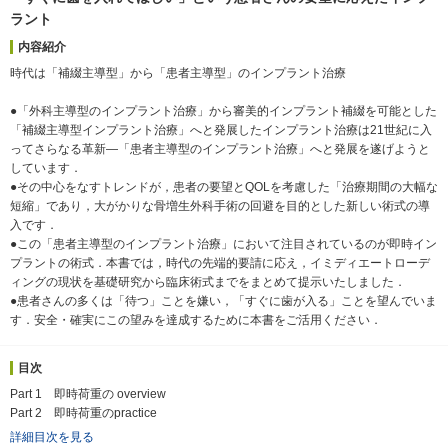
ラント
内容紹介
時代は「補綴主導型」から「患者主導型」のインプラント治療
●「外科主導型のインプラント治療」から審美的インプラント補綴を可能とした
「補綴主導型インプラント治療」へと発展したインプラント治療は21世紀に入
ってさらなる革新―「患者主導型のインプラント治療」へと発展を遂げようと
しています．
●その中心をなすトレンドが，患者の要望とQOLを考慮した「治療期間の大幅な
短縮」であり，大がかりな骨増生外科手術の回避を目的とした新しい術式の導
入です．
●この「患者主導型のインプラント治療」において注目されているのが即時イン
プラントの術式．本書では，時代の先端的要請に応え，イミディエートローデ
ィングの現状を基礎研究から臨床術式までをまとめて提示いたしました．
●患者さんの多くは「待つ」ことを嫌い，「すぐに歯が入る」ことを望んでいま
す．安全・確実にこの望みを達成するために本書をご活用ください．
目次
Part 1 即時荷重の overview
Part 2 即時荷重のpractice
詳細目次を見る