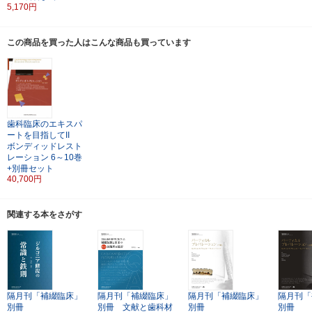
5,170円
この商品を買った人はこんな商品も買っています
歯科臨床のエキスパ
ートを目指してII
ボンディッドレスト
レーション
6～10巻
+別冊セット
40,700円
関連する本をさがす
隔月刊「補綴臨床」
隔月刊「補綴臨床」
隔月刊「補綴臨床」
隔月刊「
別冊
別冊 文献と歯科材
別冊
別冊