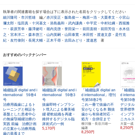
執筆者の関連書籍を探す場合は下に表示された名前をクリックしてください
細川隆司
・
市川哲雄
編／
赤川安正
・
飯島俊一
・
梅原一浩
・
大栗孝文
・
小宮山
彌太郎
・
塩田真
・
十河基文
・
添島義和
・
武内謙典
・
中平宏
・
中村社綱
・
西堀雅
一
・
萩原芳幸
・
藤澤健司
・
堀内克啓
・
誉田栄一
・
前田直樹
・
前田芳信
・
水木信
之
・
宮本洋二
・
森本啓三
・
山内英嗣
・
山田泰寛
・
米田哲
・
渡邉文彦
・
是竹克
紀
・
友竹偉則
・
長尾大輔
・
正木千尋
・
吉田みどり
・
渡邉恵
著
おすすめのバックナンバー
補綴臨床 digital and i
補綴臨床 digital and i
「補綴臨床 digital an
「補綴臨床 
nternational 59巻4
nternational 59巻3
d international」増刊
d inter
号
号
号第58巻2号
号第59
治療用義歯によるト
抜歯即時インプラン
これ一冊で抜歯の不
デジタル
レーニングと検証を
ト埋入による審美補
安がなくなる本
難抜
世界標準
基盤とした患者中心
綴
硬軟組織を再建・
歯から有病者対応・
インプラ
の無歯顎補綴治療の
維持するデジタル臨
処方・合併症まで
ニカルス
実践
前編 治療計画
床術式の一例
柳川徹・長谷川雄一
大畠一成
8,250円
編著
5,170円
の立案から治療用義
8,250円
歯の装着まで