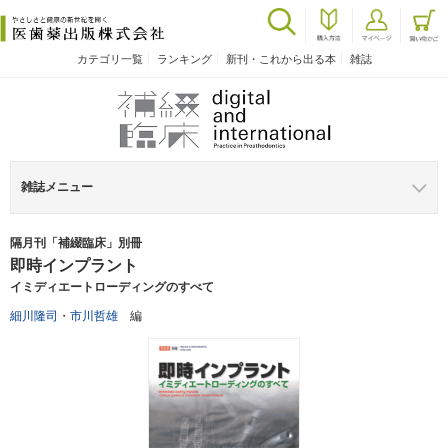
カテゴリ一覧
ランキング
新刊・これから出る本
雑誌
雑誌メニュー
隔月刊「補綴臨床」別冊
即時インプラント
イミディエートローディングのすべて
細川隆司
・
市川哲雄
編