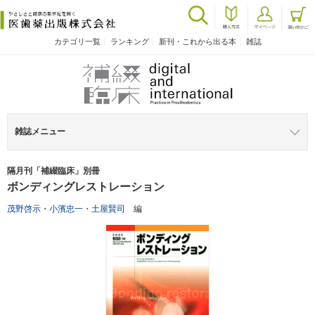
カテゴリ一覧
ランキング
新刊・これから出る本
雑誌
雑誌メニュー
隔月刊「補綴臨床」別冊
ボンディングレストレーション
茂野啓示
・
小濱忠一
・
土屋賢司
編