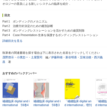
オロジーの普及による新しいシステムの臨床を紹介．
目次
Part 1 ボンディングのメカニズム
Part 2 治療方針決定のための鑑別診断
Part 3 ボンディングレストレーションを活かすための歯質削除
Part 4 Case Presentation-生体を保護するボンディングレストレーション
詳細目次を見る
執筆者の関連書籍を探す場合は下に表示された名前をクリックしてください
茂野啓示
・
小濱忠一
・
土屋賢司
編／
伊藤和雄
・
新谷明喜
・
五味治徳
・
西川義
昌
著
おすすめのバックナンバー
補綴臨床 digital and i
補綴臨床 digital and i
「補綴臨床 digital an
「補綴臨床 
nternational 59巻4
nternational 59巻3
d international」増刊
d inter