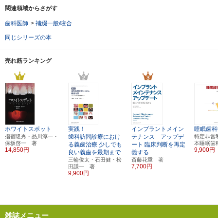
関連領域からさがす
歯科医師
>
補綴一般/咬合
同じシリーズの本
売れ筋ランキング
ホワイトスポット
実践！
インプラントメイン
睡眠歯科
指宿隆秀・品川淳一・
歯科訪問診療におけ
テナンス アップデ
特定非営
保坂啓一 著
本睡眠歯
る義歯治療
少しでも
ート
臨床判断を再定
14,850円
9,900円
良い義歯を最期まで
義する
三輪俊太・石田健・松
斎藤花重 著
7,700円
田謙一 著
9,900円
雑誌メニュー