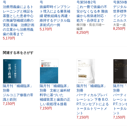
号
号
号第58巻2号
号第59
治療用義歯によるト
抜歯即時インプラン
これ一冊で抜歯の不
デジタル
レーニングと検証を
ト埋入による審美補
安がなくなる本
難抜
世界標準
基盤とした患者中心
綴
硬軟組織を再建・
歯から有病者対応・
インプラ
の無歯顎補綴治療の
維持するデジタル臨
処方・合併症まで
ニカルス
実践
前編 治療計画
床術式の一例
柳川徹・長谷川雄一
大畠一成
8,250円
編著
5,170円
の立案から治療用義
8,250円
歯の装着まで
5,170円
関連する本をさがす
隔月刊「補綴臨床」
隔月刊「補綴臨床」
隔月刊「補綴臨床」
隔月刊「
別冊
別冊 文献と歯科材
別冊
別冊
ジルコニア修復の常
料学に基づいた
バーティカルプレパ
バーティ
識と鉄則
補綴装置と歯面の正
レーション
下巻
B.O.
レーショ
7,150円
しい前処理＆接着
P.T.コンセプトによる
P.T.コ
7,150円
トータルトリートメ
トータル
ント
ント
7,150円
7,150円