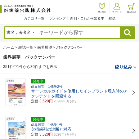
カテゴリ一覧
ランキング
新刊・これから出る本
雑誌
検索
ホーム
>
雑誌一覧
>
歯界展望
>
バックナンバー
歯界展望 バックナンバー
351件中1件から30件までを表示
絞り込み »
発売中
歯界展望 148巻2号
サージカルガイドを使用したインプラント埋入時のア
クシデントを回避する
定価
3,520円
2026年8月発行
発売中
歯界展望 148巻1号
欠損歯列の診断と対応
定価
3,520円
2026年7月発行