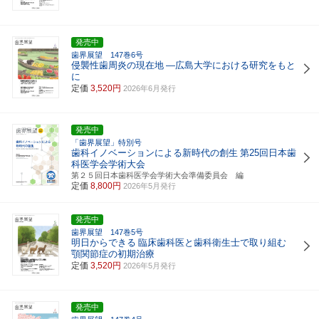
発売中
歯界展望 147巻6号
侵襲性歯周炎の現在地
―広島大学における研究をもと
に
定価
3,520円
2026年6月発行
発売中
「歯界展望」特別号
歯科イノベーションによる新時代の創生
第25回日本歯
科医学会学術大会
第２５回日本歯科医学会学術大会準備委員会 編
定価
8,800円
2026年5月発行
発売中
歯界展望 147巻5号
明日からできる
臨床歯科医と歯科衛生士で取り組む
顎関節症の初期治療
定価
3,520円
2026年5月発行
発売中