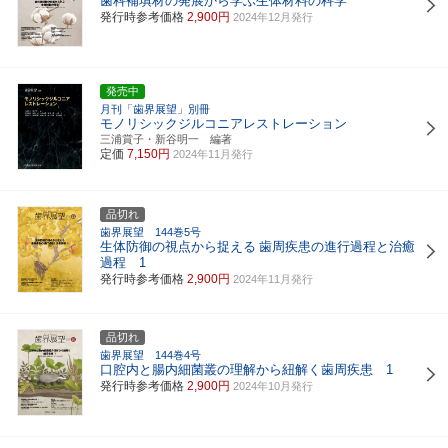
歯科補填材の発展から学ぶ生体材料の科学
発行時参考価格
2,900円
2024年12月発行
発売中
月刊「歯界展望」別冊
モノリシックジルコニアレストレーション
三浦賞子・新谷明一 編著
定価
7,150円
2024年11月発行
品切れ
歯界展望 144巻5号
生体防御の視点から捉える
歯周疾患の進行過程と治癒
過程 1
発行時参考価格
2,900円
2024年11月発行
品切れ
歯界展望 144巻4号
口腔内と腸内細菌叢の理解から紐解く歯周疾患 1
発行時参考価格
2,900円
2024年10月発行