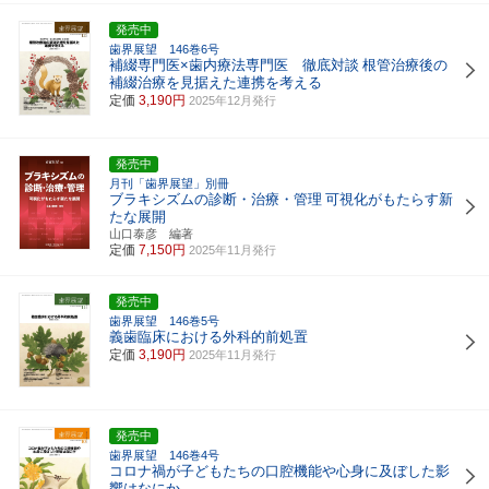
発売中
歯界展望 146巻6号
補綴専門医×歯内療法専門医 徹底対談
根管治療後の
補綴治療を見据えた連携を考える
定価
3,190円
2025年12月発行
発売中
月刊「歯界展望」別冊
ブラキシズムの診断・治療・管理
可視化がもたらす新
たな展開
山口泰彦 編著
定価
7,150円
2025年11月発行
発売中
歯界展望 146巻5号
義歯臨床における外科的前処置
定価
3,190円
2025年11月発行
発売中
歯界展望 146巻4号
コロナ禍が子どもたちの口腔機能や心身に及ぼした影
響はなにか