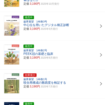
定価
3,190円
2025年10月発行
発売中
歯界展望 146巻3号
中心位を用いたデジタル矯正診断
定価
3,190円
2025年9月発行
発売中
歯界展望 146巻2号
PEEK冠の基礎と臨床
定価
3,190円
2025年8月発行
在庫僅少
歯界展望 146巻1号
咬合再構成の難易度を検証する
定価
3,190円
2025年7月発行
発売中