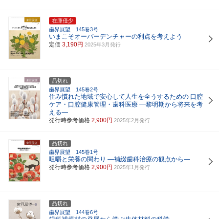
在庫僅少
歯界展望 145巻3号
いまこそオーバーデンチャーの利点を考えよう
定価
3,190円
2025年3月発行
品切れ
歯界展望 145巻2号
住み慣れた地域で安心して人生を全うするための
口腔
ケア・口腔健康管理・歯科医療
―黎明期から将来を考
える―
発行時参考価格
2,900円
2025年2月発行
品切れ
歯界展望 145巻1号
咀嚼と栄養の関わり
―補綴歯科治療の観点から―
発行時参考価格
2,900円
2025年1月発行
品切れ
歯界展望 144巻6号