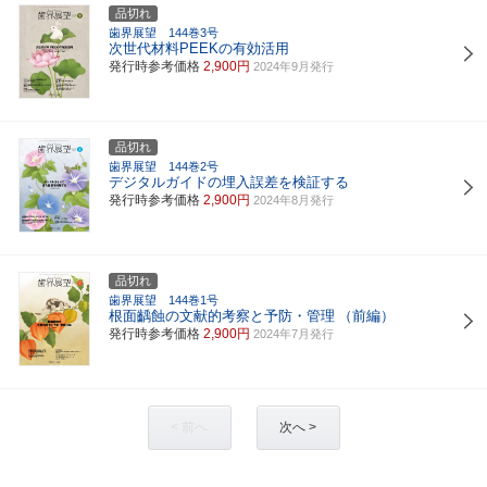
品切れ
歯界展望 144巻3号
次世代材料PEEKの有効活用
発行時参考価格
2,900円
2024年9月発行
品切れ
歯界展望 144巻2号
デジタルガイドの埋入誤差を検証する
発行時参考価格
2,900円
2024年8月発行
品切れ
歯界展望 144巻1号
根面齲蝕の文献的考察と予防・管理
（前編）
発行時参考価格
2,900円
2024年7月発行
< 前へ
次へ >