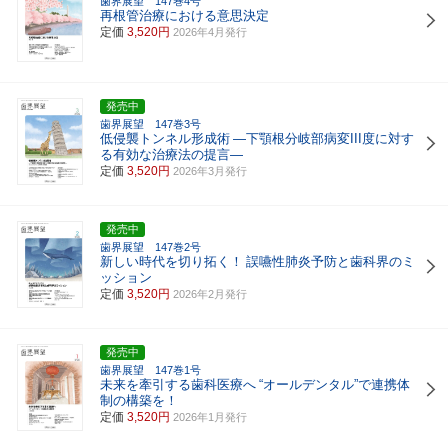
歯界展望 147巻4号
再根管治療における意思決定
定価
3,520円
2026年4月発行
発売中
歯界展望 147巻3号
低侵襲トンネル形成術
―下顎根分岐部病変III度に対す
る有効な治療法の提言―
定価
3,520円
2026年3月発行
発売中
歯界展望 147巻2号
新しい時代を切り拓く！
誤嚥性肺炎予防と歯科界のミ
ッション
定価
3,520円
2026年2月発行
発売中
歯界展望 147巻1号
未来を牽引する歯科医療へ
“オールデンタル”で連携体
制の構築を！
定価
3,520円
2026年1月発行