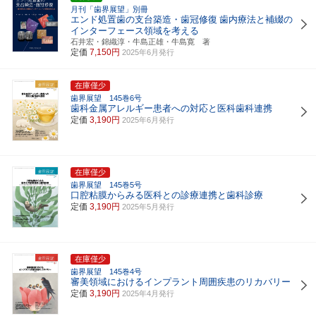
月刊「歯界展望」別冊
エンド処置歯の支台築造・歯冠修復
歯内療法と補綴の
インターフェース領域を考える
石井宏・錦織淳・牛島正雄・牛島寛 著
定価
7,150円
2025年6月発行
在庫僅少
歯界展望 145巻6号
歯科金属アレルギー患者への対応と医科歯科連携
定価
3,190円
2025年6月発行
在庫僅少
歯界展望 145巻5号
口腔粘膜からみる医科との診療連携と歯科診療
定価
3,190円
2025年5月発行
在庫僅少
歯界展望 145巻4号
審美領域におけるインプラント周囲疾患のリカバリー
定価
3,190円
2025年4月発行