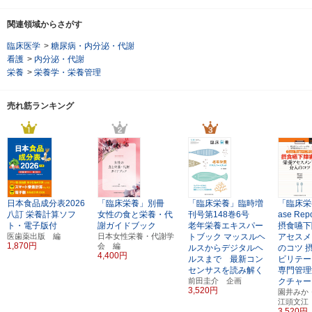
関連領域からさがす
臨床医学
>
糖尿病・内分泌・代謝
看護
>
内分泌・代謝
栄養
>
栄養学・栄養管理
売れ筋ランキング
日本食品成分表2026
「臨床栄養」別冊
「臨床栄養」臨時増
「臨床栄
八訂
栄養計算ソフ
女性の食と栄養・代
刊号第148巻6号
ase Re
ト・電子版付
謝ガイドブック
老年栄養エキスパー
摂食嚥下
医歯薬出版 編
日本女性栄養・代謝学
トブック
マッスルヘ
アセスメ
1,870円
会 編
ルスからデジタルヘ
のコツ
4,400円
ルスまで 最新コン
ビリテー
センサスを読み解く
専門管理
前田圭介 企画
クチャー
3,520円
園井みか
江頭文江
3,520円