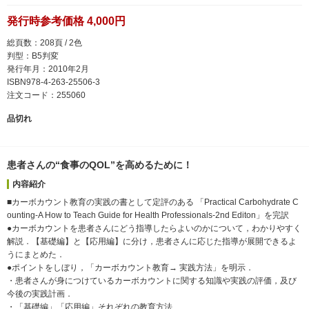
発行時参考価格 4,000円
総頁数：208頁 / 2色
判型：B5判変
発行年月：2010年2月
ISBN978-4-263-25506-3
注文コード：255060
品切れ
患者さんの“食事のQOL”を高めるために！
内容紹介
■カーボカウント教育の実践の書として定評のある 「Practical Carbohydrate C
ounting-A How to Teach Guide for Health Professionals-2nd Editon」を完訳
●カーボカウントを患者さんにどう指導したらよいのかについて，わかりやすく
解説．【基礎編】と【応用編】に分け，患者さんに応じた指導が展開できるよ
うにまとめた．
●ポイントをしぼり，「カーボカウント教育→ 実践方法」を明示．
・患者さんが身につけているカーボカウントに関する知識や実践の評価，及び
今後の実践計画．
・「基礎編」「応用編」それぞれの教育方法