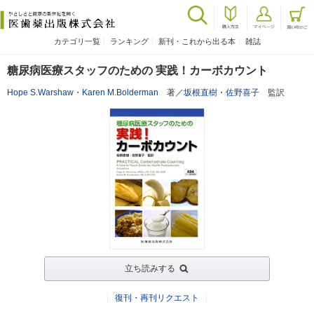
カテゴリ一覧
ランキング
新刊・これから出る本
雑誌
糖尿病医療スタッフのための 実践！カーボカウント
Hope S.Warshaw
・
Karen M.Bolderman
著／
坂根直樹
・
佐野喜子
監訳
立ち読みする
復刊・再刊リクエスト