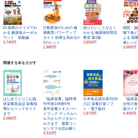
Dr.坂根のクイズでわ
行動変容のための
健
知りたいことがよく
病院・施
かる
糖尿病カーボカ
康教育パワーアップ
わかる
糖尿病性腎症
嚥下食ピ
ウント 初級編
ガイド
効果を高める3
教室
第2版
よる
咀
3,740円
3,850円
2のヒント
者レシピ
1,980円
3,080円
関連する本をさがす
はじめてとりくむ臨
「臨床栄養」臨時増
日本食品成分表2026
「臨床栄
床栄養英会話
栄養指
刊号第148巻6号
八訂
栄養計算ソフ
女性の食
導からベッドサイド
老年栄養エキスパー
ト・電子版付
謝ガイド
1,870円
4,400円
まで
トブック
マッスルヘ
3,080円
ルスからデジタルヘ
ルスまで 最新コン
センサスを読み解く
3,520円