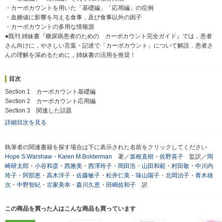
・カーボカウントを用いた「基礎編」「応用編」の症例
・血糖値に影響を与える食事，及び食事以外の因子
・カーボカウントの多用な情報源
●既刊 姉妹書『糖尿病患者のための カーボカウント完全ガイド』では，患者
さん向けに，やさしい言葉・記述で「カーボカウント」について解説．患者さ
んの理解を深めるために，姉妹書の活用を推奨！
目次
Section 1 カーボカウント基礎編
Section 2 カーボカウント応用編
Section 3 関連した話題
詳細目次を見る
執筆者の関連書籍を探す場合は下に表示された名前をクリックしてください
Hope S.Warshaw
・
Karen M.Bolderman
著／
坂根直樹
・
佐野喜子
監訳／
岡
崎研太郎
・
小谷和彦
・
西雅美
・
西澤玲子
・
岡田浩
・
山田和範
・
村田敬
・
中川内
玲子
・
阿部恵
・
高木洋子
・
佐藤敏子
・
松井仁美
・
味山陽子
・
北岡治子
・
青木雄
次
・
中野智紀
・
古家美幸
・
森川久恵
・
田嶋佐和子
訳
この商品を買った人はこんな商品も買っています