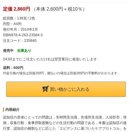
定価 2,860円
（本体 2,600円＋税10％）
総頁数：138頁 / 2色
判型：A4判
発行年月：2014年2月
ISBN978-4-263-23584-3
注文コード：235840
発売中
在庫あり
24:00までにご注文いただければ翌営業日に発送いたします．
送料：600円
代金引換の場合は別途250円，後払いの場合は別途200円の手数料がかかります．
買い物かごに入れる
内容紹介
認知症の患者にとっての問題は，失時間見当識，失場所見当識，入浴拒否，徘
徊，収集行動，食事摂取困難などの生活行動の問題である．本書は認知症の進
行度，認知症の種類などに応じた「エビデンスに基づいたケアプロトコル」を