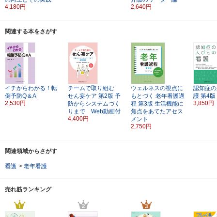
4,180円
2,640円
関連する本をさがす
イチからわかる！転
チームで取り組む
ウェルネスの視点に
認知症の
倒予防Q＆A
せん妄ケア
第2版
予
もとづく
老年看護過
護
第4版
2,530円
3,850円
防からシステムづく
程
第3版
生活機能に
りまで Web動画付
焦点をあてたアセス
4,400円
メント
2,750円
関連領域からさがす
看護
>
老年看護
売れ筋ランキング