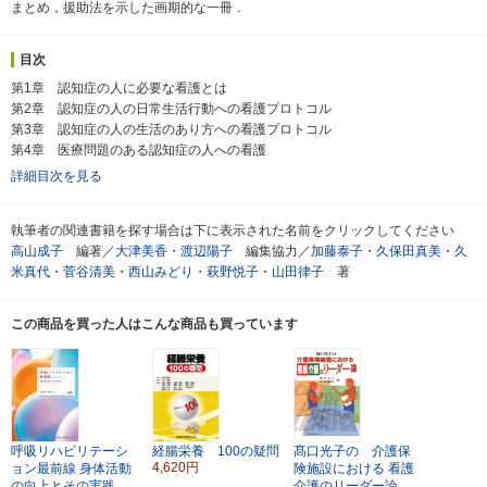
まとめ，援助法を示した画期的な一冊．
目次
第1章 認知症の人に必要な看護とは
第2章 認知症の人の日常生活行動への看護プロトコル
第3章 認知症の人の生活のあり方への看護プロトコル
第4章 医療問題のある認知症の人への看護
詳細目次を見る
執筆者の関連書籍を探す場合は下に表示された名前をクリックしてください
高山成子
編著／
大津美香
・
渡辺陽子
編集協力／
加藤泰子
・
久保田真美
・
久
米真代
・
菅谷清美
・
西山みどり
・
萩野悦子
・
山田律子
著
この商品を買った人はこんな商品も買っています
呼吸リハビリテーシ
経腸栄養 100の疑問
髙口光子の 介護保
4,620円
ョン最前線
身体活動
険施設における
看護
の向上とその実践
介護のリーダー論