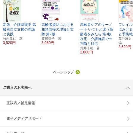
新版 介護基礎学
高
高齢者援助における
高齢者ケアのキーノ
フレイル
齢者自立支援の理論
相談面接の理論と実
ート
いつもと違う高
における
と実践
際
第2版
齢者をみたら
第3版
と予防戦
竹内孝仁 著
渡部律子 著
在宅・介護施設での
葛谷雅
3,520円
3,080円
編
判断と対応
3,520円
荒井千明 著
2,860円
ご購入のお客様へ
正誤表／補足情報
電子メディアサポート