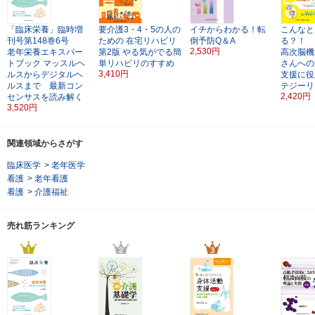
「臨床栄養」臨時増
要介護3・4・5の人の
イチからわかる！転
こんなと
刊号第148巻6号
ための
在宅リハビリ
倒予防Q＆A
る？！
2,530円
老年栄養エキスパー
第2版
やる気がでる簡
高次脳機
トブック
マッスルヘ
単リハビリのすすめ
さんへの
3,410円
ルスからデジタルヘ
支援に役
ルスまで 最新コン
テジーリ
2,420円
センサスを読み解く
3,520円
関連領域からさがす
臨床医学
>
老年医学
看護
>
老年看護
看護
>
介護福祉
売れ筋ランキング