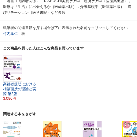
著書（高齢者関係） TAKEUCHI実践ケア学；通所ケア学（医歯薬出版），
医療は「生活」に出会えるか（医歯薬出版），介護基礎学（医歯薬出版），遊
びリテーション（医学書院）など多数
執筆者の関連書籍を探す場合は下に表示された名前をクリックしてください
竹内孝仁
著
この商品を買った人はこんな商品も買っています
高齢者援助における
相談面接の理論と実
際
第2版
3,080円
関連する本をさがす