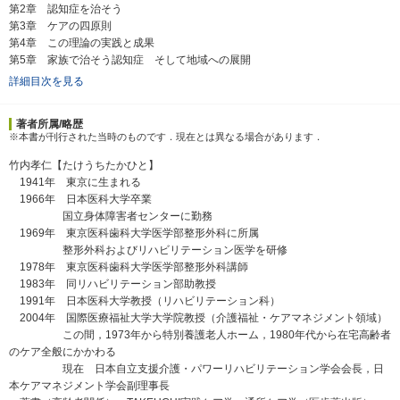
第2章 認知症を治そう
第3章 ケアの四原則
第4章 この理論の実践と成果
第5章 家族で治そう認知症 そして地域への展開
詳細目次を見る
著者所属/略歴
※本書が刊行された当時のものです．現在とは異なる場合があります．
竹内孝仁【たけうちたかひと】
1941年 東京に生まれる
1966年 日本医科大学卒業
国立身体障害者センターに勤務
1969年 東京医科歯科大学医学部整形外科に所属
整形外科およびリハビリテーション医学を研修
1978年 東京医科歯科大学医学部整形外科講師
1983年 同リハビリテーション部助教授
1991年 日本医科大学教授（リハビリテーション科）
2004年 国際医療福祉大学大学院教授（介護福祉・ケアマネジメント領域）
この間，1973年から特別養護老人ホーム，1980年代から在宅高齢者
のケア全般にかかわる
現在 日本自立支援介護・パワーリハビリテーション学会会長，日
本ケアマネジメント学会副理事長