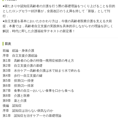
●寝たきりや認知症高齢者の介護を行う際の基礎理論をつくり上げることを目的
としたロングセラー好評書が，全面改訂のうえ満を持して「新版」として刊
行．
●自立支援を基本においたかかわり方は，今後の高齢者医療介護を支える大前
提．本書では，高齢者自立支援の実践例を具体的示しながらその理論を詳しく
解説．時代に即した介護福祉学テキストの新定番！
目次
前編 総論・身体介護
序章 自立支援介護総論
第1章 高齢者の心身の特徴―廃用症候群の考え方
第2章 自立支援介護の基礎
第3章 水分ケア―高齢者介護は水で始まり水で終わる
第4章 歩行―自立支援の鍵
第5章 排泄(1)―排便
第6章 排泄(2)―排尿
第7章 食事の自立―おいしい食事を口から食べる
第8章 介護と医療
第9章 薬と介護
後編 認知症
序章 認知症は治らない病気なのか
第1章 認知症を治すケア―その基礎理論