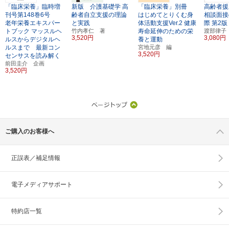
「臨床栄養」臨時増
新版 介護基礎学
高
「臨床栄養」別冊
高齢者援
刊号第148巻6号
齢者自立支援の理論
はじめてとりくむ身
相談面接
老年栄養エキスパー
と実践
体活動支援Ver.2
健康
際
第2版
トブック
マッスルヘ
竹内孝仁 著
寿命延伸のための栄
渡部律子
3,520円
3,080円
ルスからデジタルヘ
養と運動
ルスまで 最新コン
宮地元彦 編
3,520円
センサスを読み解く
前田圭介 企画
3,520円
ご購入のお客様へ
正誤表／補足情報
電子メディアサポート
特約店一覧