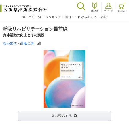
カテゴリ一覧
ランキング
新刊・これから出る本
雑誌
呼吸リハビリテーション最前線
身体活動の向上とその実践
塩谷隆信
・
高橋仁美
編
立ち読みする