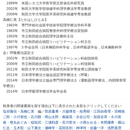
1999年 米国シカゴ大学医学部文部省在外研究員
2002年 秋田大学医学部保健学科理学療法学専攻教授
2009年 秋田大学大学院医学系研究科保健学専攻教授
高橋仁美【たかはしひとみ】
1983年 専門学校社会医学技術学院理学療法学科卒業
1983年 市立秋田総合病院整形外科理学療法室技師
1993年 市立秋田総合病院理学診療科主任
1997年 市立秋田総合病院リハビリテーション科主任
1997年 3 学会合同（日本胸部外科学会，日本呼吸器学会，日本麻酔科学
会）呼吸療法認定士
2002年 市立秋田総合病院リハビリテーション科副技師長
2006年 市立秋田総合病院リハビリテーション科技師長
2011年 秋田大学大学院医学系研究科医学専攻博士課程修了
2011年 日本理学療法士協会認定理学療法士（呼吸）
2014年 日本理学療法士協会専門理学療法士（運動器理学療法，内部障害理
学療法）
2014年 日本呼吸理学療法学会学会長
執筆者の関連書籍を探す場合は下に表示された名前をクリックしてください
塩谷隆信
・
高橋仁美
編／
菅原慶勇
・
川越厚良
・
桂秀樹
・
江田由香理
・
宮崎慎
二郎
・
小川智也
・
石川朗
・
岡山太郎
・
都築晃
・
水谷公司
・
加賀谷斉
・
今川英
俊
・
熊丸めぐみ
・
稲垣武
・
三浦利彦
・
宮川哲夫
・
小西かおる
・
本間優希
・
横山
仁志
・
玉木彰
・
山下康次
・
瀬崎学
・
花田匡利
・
神津玲
・
佐藤一洋
・
浅野真理