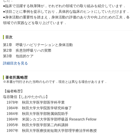
した．
●臨床で活躍する執筆陣が，それぞれの領域での取り組みを紹介しています．
●項目ごとに事例を提示しており，具体的な臨床のヒントにしていただけます．
●身体活動の重要性を踏まえ，身体活動の評価のあり方や向上のための工夫，各
領域での実践などを取り上げています．
目次
第1章 呼吸リハビリテーションと身体活動
第2章 疾患別呼吸リハの実際
第3章 包括的ケア
詳細目次を見る
著者所属/略歴
※本書が刊行された当時のものです．現在とは異なる場合があります．
【編者略歴】
塩谷隆信【しおやたかのぶ】
1978年 秋田大学医学部医学科卒業
1984年 秋田大学大学院医学研究科修了
1984年 秋田大学医学部附属病院助手
1984年 米国シカゴ大学医学部呼吸器 Research Fellow
1995年 秋田大学医学部第二内科講師
1997年 秋田大学医療技術短期大学部理学療法学科教授