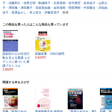
子
・
須藤和久
・
佐野正明
・
駒瀬裕子
・
石原英樹
・
佐竹將宏
・
岩井晶子
・
山田公
子
・
津田徹
・
津田雅子
・
加賀美由旗
・
金田瑠美
・
阿部博樹
・
中田隆文
・
武知由
佳子
・
長濱あかし
・
井上登太
・
伊藤登茂子
執筆
この商品を買った人はこんな商品も買っています
認知症の人の生活行
経腸栄養 100の疑問
4,620円
動を支える看護
エビ
デンスに基づいた看
護プロトコル
2,860円
関連する本をさがす
別冊「医学のあゆ
早発卵巣不全
病因論
「医学のあゆみ」第5
別冊「医