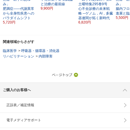
み」
と治療の最前線
土曜特集295巻9号
み」
9,900円
肥満症――代謝異常
心不全診療の未来戦
腸内フロ
から全身性疾患への
略
─ゲノム，AI，多臓
進展と臨
5,500円
パラダイムシフト
器連関が拓く新時代
5,720円
6,820円
関連領域からさがす
臨床医学
>
呼吸器・循環器・消化器
リハビリテーション
>
内部障害
ご購入のお客様へ
正誤表／補足情報
電子メディアサポート