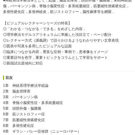
●神経系理学療法学として，総論，脳血管障害，頭部外傷・脳腫瘍，末梢神経損
傷，パーキンソン病，脊髄小脳変性症・多系統萎縮症，筋萎縮性側索硬化症，
多発性硬化症，多発神経炎，筋ジストロフィー，脳性麻痺等を網羅．
【ビジュアルレクチャーシリーズの特長】
◎「わかる・つながる・できる」をめざした内容．
◎理学療法モデルコアリキュラムに準拠した項目立て・ページ配分
◎レクチャー方式（講義調）で語りかけるようなわかりやすい文章表現
◎図表や写真を多用したビジュアルな誌面
◎臨床につながる内容，豊富な症例・事例で，患者像をイメージ
◎重要語句を色字，重要トピックをコラムとして学習をサポート
◎新国試出題傾向に対応
目次
1章 神経系理学療法学総論
2章 脳血管障害
3章 パーキンソン病
4章 脊髄小脳変性症・多系統萎縮症
5章 頭部外傷・脳腫瘍
6章 筋ジストロフィー症
7章 筋萎縮性側索硬化症
8章 多発性硬化症
9章 ギラン・バレー症候群（ニューロパチー）