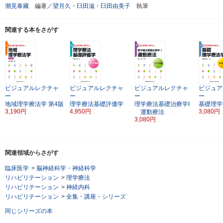
潮見泰藏
編著／
望月久
・
臼田滋
・
臼田由美子
執筆
関連する本をさがす
ビジュアルレクチャ
ビジュアルレクチャ
ビジュアルレクチャ
ビジュア
ー
ー
ー
ー
地域理学療法学
第4版
理学療法基礎評価学
理学療法基礎治療学I
基礎理学
3,190円
4,950円
3,080円
運動療法
3,080円
関連領域からさがす
臨床医学
>
脳神経科学・神経科学
リハビリテーション
>
理学療法
リハビリテーション
>
神経内科
リハビリテーション
>
全集・講座・シリーズ
同じシリーズの本