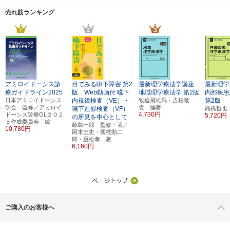
売れ筋ランキング
アミロイドーシス診
目でみる嚥下障害
第2
最新理学療法学講座
最新理学
療ガイドライン2025
版 Web動画付
嚥下
地域理学療法学
第2版
内部疾患
日本アミロイドーシス
内視鏡検査（VE）・
牧迫飛雄馬・吉松竜
第2版
学会 監修／アミロイ
貴 編著
嚥下造影検査（VF）
高橋哲也
4,730円
ドーシス診療GL２０２
5,720円
の所見を中心として
５作成委員会 編
藤島一郎 監修・著／
10,780円
岡本圭史・國枝顕二
郎・重松孝 著
6,160円
ご購入のお客様へ