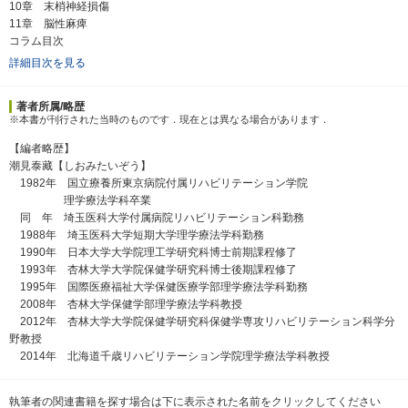
10章 末梢神経損傷
11章 脳性麻痺
コラム目次
詳細目次を見る
著者所属/略歴
※本書が刊行された当時のものです．現在とは異なる場合があります．
【編者略歴】
潮見泰藏【しおみたいぞう】
1982年 国立療養所東京病院付属リハビリテーション学院
理学療法学科卒業
同 年 埼玉医科大学付属病院リハビリテーション科勤務
1988年 埼玉医科大学短期大学理学療法学科勤務
1990年 日本大学大学院理工学研究科博士前期課程修了
1993年 杏林大学大学院保健学研究科博士後期課程修了
1995年 国際医療福祉大学保健医療学部理学療法学科勤務
2008年 杏林大学保健学部理学療法学科教授
2012年 杏林大学大学院保健学研究科保健学専攻リハビリテーション科学分
野教授
2014年 北海道千歳リハビリテーション学院理学療法学科教授
執筆者の関連書籍を探す場合は下に表示された名前をクリックしてください