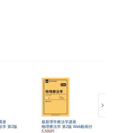
講座
最新理学療法学講座
「CLINICAL
法学
第2版
物理療法学
第2版
Web動画付
時増刊号第3
5,500円
小児リハビリ