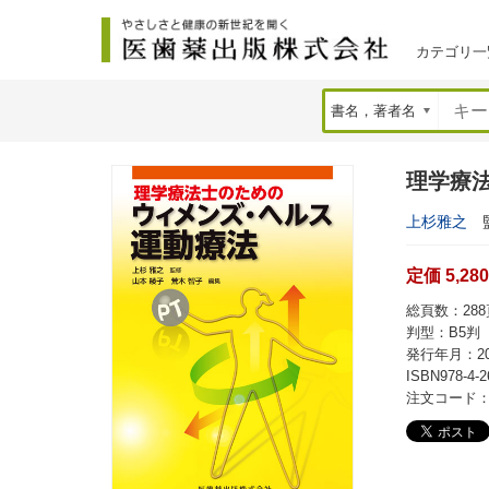
カテゴリ一
理学療
上杉雅之
監
定価 5,28
総頁数：288頁
判型：B5判
発行年月：20
ISBN978-4-2
注文コード：2