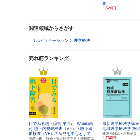
線
3,520円
関連領域からさがす
リハビリテーション
>
理学療法
売れ筋ランキング
目でみる嚥下障害
第2版 Web動画
最新理学療法学講座
付
嚥下内視鏡検査（VE）・嚥下造
地域理学療法学
第2
影検査（VF）の所見を中心として
牧迫飛雄馬・吉松竜貴
4,730円
藤島一郎 監修・著／岡本圭史・國枝顕二