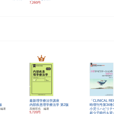
7,260円
最新理学療法学講座
「CLINICAL RE
版
内部疾患理学療法学
第2版
時増刊号第34巻
小児リハビリテー
 編著
高橋哲也 編著
5,720円
超少子時代を迎