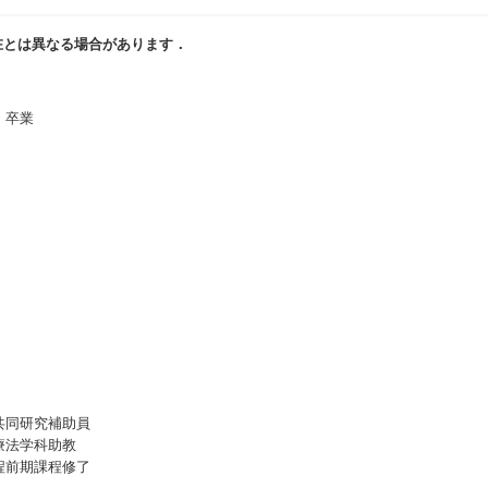
在とは異なる場合があります．
）卒業
共同研究補助員
療法学科助教
程前期課程修了