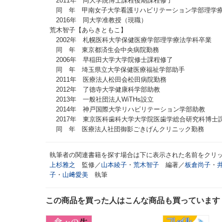
2011年 同大学院博士課程後期課程修了
同 年 甲南女子大学看護リハビリテーション学部理学
2016年 同大学准教授（現職）
荒木智子【あらきともこ】
2002年 札幌医科大学保健医療学部理学療法学科卒業
同 年 東京都済生会中央病院勤務
2006年 早稲田大学大学院修士課程修了
同 年 埼玉県立大学保健医療福祉学部助手
2011年 医療法人松田会松田病院勤務
2012年 了德寺大学健康科学部助教
2013年 一般社団法人WiTHs設立
2014年 神戸国際大学リハビリテーション学部助教
2017年 東京医科歯科大学大学院医歯学総合研究科博士
同 年 医療法人社団御影ごきげんクリニック勤務
執筆者の関連書籍を探す場合は下に表示された名前をクリ
上杉雅之
監修／
山本綾子
・
荒木智子
編著／
板倉尚子
・
子
・
山﨑愛美
執筆
この商品を買った人はこんな商品も買っています