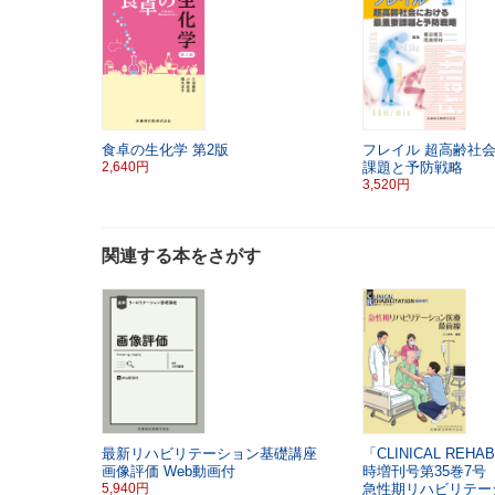
食卓の生化学
第2版
フレイル
超高齢社
2,640円
課題と予防戦略
3,520円
関連する本をさがす
最新リハビリテーション基礎講座
「CLINICAL REHAB
画像評価
Web動画付
時増刊号第35巻7号
5,940円
急性期リハビリテー