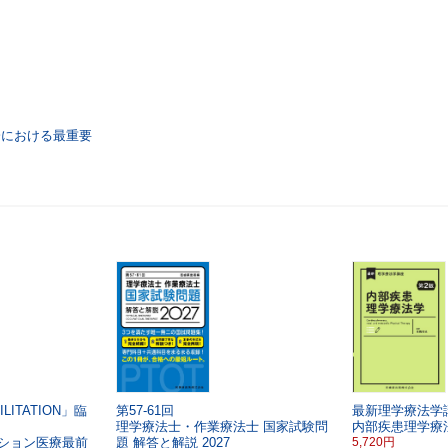
会における最重要
ILITATION」臨
第57-61回
最新理学療法学
理学療法士・作業療法士
国家試験問
内部疾患理学療
ション医療最前
題 解答と解説 2027
5,720円