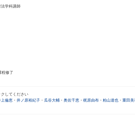
療法学科講師
課程修了
ックしてください
井上倫恵
・
井ノ原裕紀子
・
瓜谷大輔
・
奥佐千恵
・
梶原由布
・
粕山達也
・
重田美