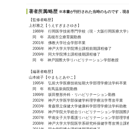
著者所属/略歴
※本書が刊行された当時のものです．現
【監修者略歴】
上杉雅之【うえすぎまさゆき】
1988年 行岡医学技術専門学校（現・大阪行岡医療大学
同 年 高槻市立療育園勤務
2001年 佛教大学社会学部卒業
2006年 神戸大学大学院博士課程前期課程修了
2009年 同大学院博士課程後期課程修了
同 年 神戸国際大学リハビリテーション学部教授
【編著者略歴】
山本綾子【やまもとあやこ】
1995年 弘前大学医療技術短期大学部理学療法学科卒業
同 年 有馬温泉病院勤務
1999年 坂田整形外科・リハビリテーション勤務
2002年 神戸大学医学部保健学科理学療法学専攻卒業
2003年 青森県立保健大学健康科学部理学療法学科助教
2005年 神戸学院大学総合リハビリテーション学部国際
2007年 甲南女子大学看護リハビリテーション学部理学
2008年 神戸大学大学院医学系研究科保健学専攻博士課