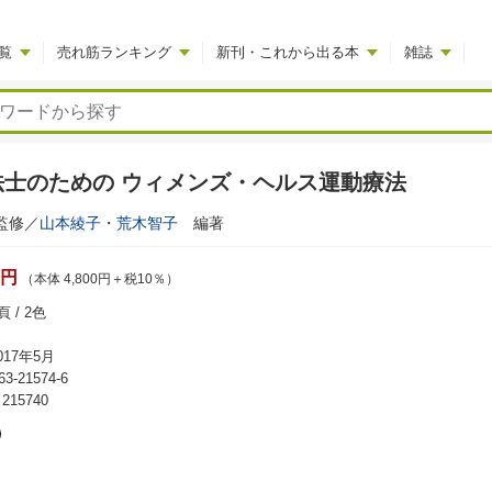
覧
売れ筋ランキング
新刊・これから出る本
雑誌
法士のための ウィメンズ・ヘルス運動療法
修／
山本綾子
・
荒木智子
編著
0円
（本体 4,800円＋税10％）
 / 2色
17年5月
63-21574-6
15740