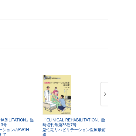
超少子時代
3,300円
HABILITATION」臨
「CLINICAL REHABILITATION」臨
整形徒手理
13号
時増刊号第35巻7号
h Concept
ションの5W1H－
急性期リハビリテーション医療最前
富雅男・砂川
8,360円
えて
線