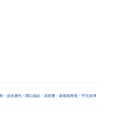
和
・
須永康代
・
関口由紀
・
武田要
・
新堀加寿美
・
平元奈津