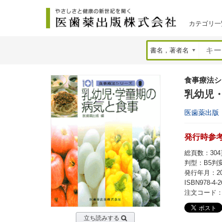
カテゴリ一
食事療法シ
乳幼児・
医歯薬出版
発行時参考価
総頁数：304
判型：B5判
発行年月：20
ISBN978-4-2
注文コード：7
立ち読みする