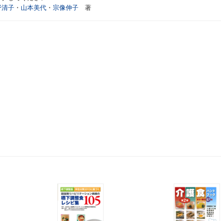
野清子
・
山本美代
・
宗像伸子
著