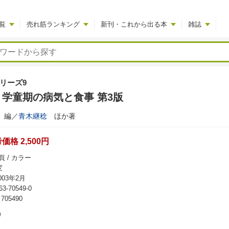
覧
売れ筋ランキング
新刊・これから出る本
雑誌
リーズ9
学童期の病気と食事 第3版
編／
青木継稔
ほか著
格 2,500円
頁 / カラー
変
03年2月
63-70549-0
05490