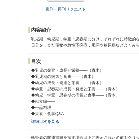
復刊・再刊リクエスト
内容紹介
乳児期，幼児期，学童・思春期に分け，それぞれに特徴的な
日分を，また便秘や急性下痢症，肥満や糖尿病などよくみら
目次
◆乳児の発育・成長と栄養――（青木）
◆乳児期の病気と食事――（青木）
◆幼児の成長・発達と栄養――（青木）
◆学童・思春期の成長・発達と栄養――（青木）
◆幼児・学童・思春期の病気と食事――（青木）
◆献立編――
◆一品料理
◆栄養・食事Q&A
詳細目次を見る
執筆者の関連書籍を探す場合は下に表示された名前をクリ