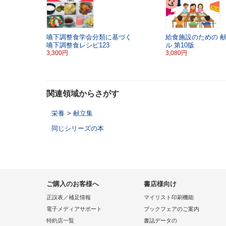
嚥下調整食学会分類に基づく
給食施設のための
嚥下調整食レシピ123
ル
第10版
3,300円
3,080円
関連領域からさがす
栄養
>
献立集
同じシリーズの本
ご購入のお客様へ
書店様向け
正誤表／補足情報
マイリスト印刷機能
電子メディアサポート
ブックフェアのご案内
特約店一覧
書誌データの