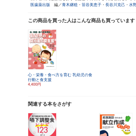
医歯薬出版
編／
青木継稔
・
笹谷美恵子
・
長谷川克己
・
水
この商品を買った人はこんな商品も買っています
心・栄養・食べ方を育む
乳幼児の食
行動と食支援
4,400円
関連する本をさがす