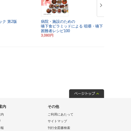
ック
第2版
病院・施設のための
食品交換表
嚥下食ピラミッドによる
咀嚼・嚥下
連式〉
困難者レシピ100
らくらく選
3,080円
3,630円
案内
その他
案内
ご利用にあたって
拶
サイトマップ
情報
刊行全図書検索