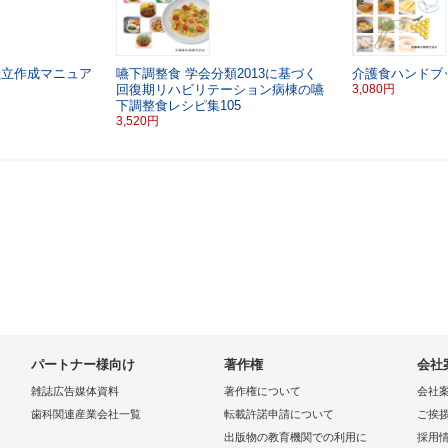
献立作成マニュア
嚥下調整食 学会分類2013に基づく
介護食ハンドブ
回復期リハビリテーション病棟の嚥
3,080円
下調整食レシピ集105
3,520円
パートナー様向け
著作権
会社
雑誌広告媒体資料
著作権について
会社
歯科関連産業会社一覧
転載許諾申請について
ご挨
出版物の教育機関での利用に
採用