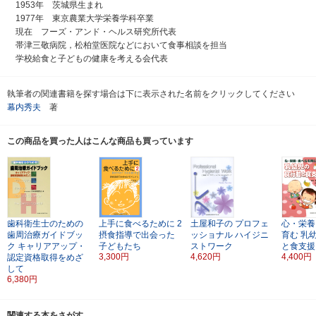
1953年 茨城県生まれ
1977年 東京農業大学栄養学科卒業
現在 フーズ・アンド・ヘルス研究所代表
帯津三敬病院，松柏堂医院などにおいて食事相談を担当
学校給食と子どもの健康を考える会代表
執筆者の関連書籍を探す場合は下に表示された名前をクリックしてください
幕内秀夫
著
この商品を買った人はこんな商品も買っています
歯科衛生士のための
上手に食べるために 2
土屋和子の
プロフェ
心・栄養
歯周治療ガイドブッ
摂食指導で出会った
ッショナル ハイジニ
育む
乳
ク
キャリアアップ・
子どもたち
ストワーク
と食支援
3,300円
4,620円
4,400円
認定資格取得をめざ
して
6,380円
関連する本をさがす