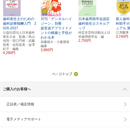
歯科衛生士のための
月刊「デンタルハイ
日本歯周病学会認定
新人歯科
歯科診療報酬入門 2
ジーン」別冊
歯科衛生士スキルア
科助手ポ
026-2027
超音波デブライドメ
ップ
ュアル
公益社団法人日本歯科
ントの根拠と手技が
特定非営利活動法人日
江澤庸博
3,740円
衛生士会 監修／鳥山
本歯周病学会 編
わかる本
2,750円
佳則・田口円裕・武藤
加藤雄大・小森朋栄
智美・吉田直美・金澤
編著
紀子 編集
3,960円
4,290円
ご購入のお客様へ
正誤表／補足情報
電子メディアサポート