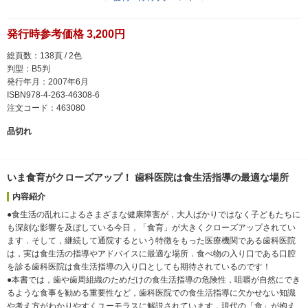
発行時参考価格 3,200円
総頁数：138頁 / 2色
判型：B5判
発行年月：2007年6月
ISBN978-4-263-46308-6
注文コード：463080
品切れ
いま食育がクローズアップ！ 歯科医院は食生活指導の最適な場所
内容紹介
●食生活の乱れによるさまざまな健康障害が，大人ばかりではなく子どもたちに
も深刻な影響を及ぼしている今日，「食育」が大きくクローズアップされてい
ます．そして，継続して通院するという特徴をもった医療機関である歯科医院
は，実は食生活の指導やアドバイスに最適な場所．食べ物の入り口である口腔
を診る歯科医院は食生活指導の入り口としても期待されているのです！
●本書では，歯や歯周組織のためだけの食生活指導の危険性，咀嚼が自然にでき
るような食事を勧める重要性など，歯科医院での食生活指導に欠かせない知識
や考え方がわかりやすくユーモラスに解説されています．現代の「食」が抱え