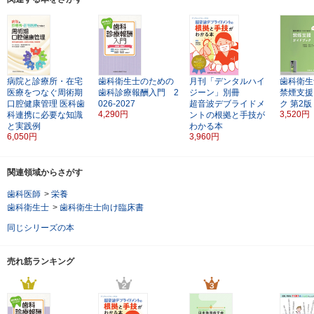
病院と診療所・在宅
歯科衛生士のための
月刊「デンタルハイ
歯科衛生
医療をつなぐ周術期
歯科診療報酬入門 2
ジーン」別冊
禁煙支援
口腔健康管理
医科歯
026-2027
超音波デブライドメ
ク
第2版
4,290円
3,520円
科連携に必要な知識
ントの根拠と手技が
と実践例
わかる本
6,050円
3,960円
関連領域からさがす
歯科医師
>
栄養
歯科衛生士
>
歯科衛生士向け臨床書
同じシリーズの本
売れ筋ランキング