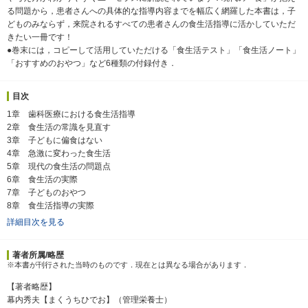
る問題から，患者さんへの具体的な指導内容までを幅広く網羅した本書は，子
どものみならず，来院されるすべての患者さんの食生活指導に活かしていただ
きたい一冊です！
●巻末には，コピーして活用していただける「食生活テスト」「食生活ノート」
「おすすめのおやつ」など6種類の付録付き．
目次
1章 歯科医療における食生活指導
2章 食生活の常識を見直す
3章 子どもに偏食はない
4章 急激に変わった食生活
5章 現代の食生活の問題点
6章 食生活の実際
7章 子どものおやつ
8章 食生活指導の実際
詳細目次を見る
著者所属/略歴
※本書が刊行された当時のものです．現在とは異なる場合があります．
【著者略歴】
幕内秀夫【まくうちひでお】（管理栄養士）