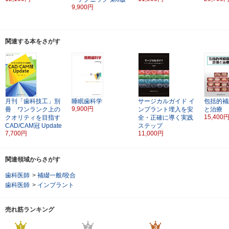
9,900円
関連する本をさがす
月刊「歯科技工」別
睡眠歯科学
サージカルガイド
イ
包括的補
9,900円
冊 ワンランク上の
ンプラント埋入を安
と治療
15,400
クオリティを目指す
全・正確に導く実践
CAD/CAM冠 Update
ステップ
7,700円
11,000円
関連領域からさがす
歯科医師
>
補綴一般/咬合
歯科医師
>
インプラント
売れ筋ランキング