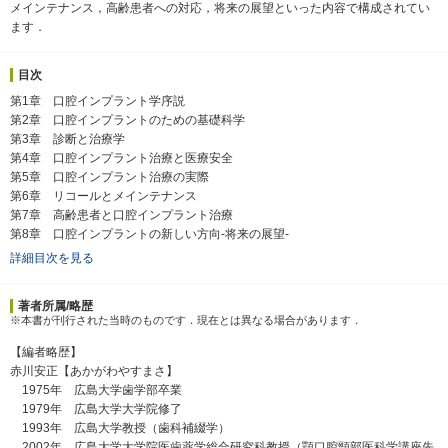
メインテナンス，高齢患者への対応，将来の展望といった内容で構成されてい
ます．
目次
第1章 口腔インプラント学序説
第2章 口腔インプラントのための基礎科学
第3章 診断と治療学
第4章 口腔インプラント治療と医療安全
第5章 口腔インプラント治療の実際
第6章 リコールとメインテナンス
第7章 高齢患者と口腔インプラント治療
第8章 口腔インプラントの新しい方向-将来の展望-
詳細目次を見る
著者所属/略歴
※本書が刊行された当時のものです．現在とは異なる場合があります．
【編者略歴】
赤川安正【あかがわやすまさ】
1975年 広島大学歯学部卒業
1979年 広島大学大学院修了
1993年 広島大学教授（歯科補綴学）
2002年 広島大学大学院医歯薬学総合研究科教授（顎口腔頸部医科学講座先