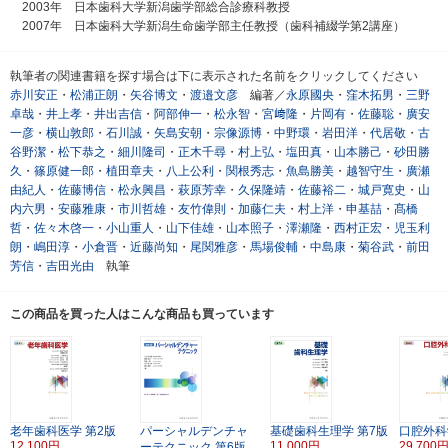
2003年 日本歯科大学新潟歯学部総合診療科教授
2007年 日本歯科大学新潟生命歯学部主任教授（歯科補綴学第2講座）
執筆者の関連書籍を探す場合は下に表示された名前をクリックしてください
赤川安正
・
松浦正朗
・
矢谷博文
・
渡邉文彦
編著／
永原國央
・
窪木拓男
・
三野
卓哉
・
井上孝
・
井出吉信
・
阿部伸一
・
松永智
・
宮﨑隆
・
片岡有
・
佐藤聡
・
廣安
一彦
・
横山敦郎
・
石川誠
・
矢島安朝
・
宗像源博
・
中野環
・
岩田洋
・
代居敬
・
古
谷野潔
・
松下恭之
・
細川隆司
・
正木千尋
・
村上弘
・
塩田真
・
山本勝己
・
砂田勝
久
・
篠原健一郎
・
植田章夫
・
八上公利
・
関根秀志
・
魚島勝美
・
越智守生
・
廣瀬
由紀人
・
佐藤博信
・
松永興昌
・
萩原芳幸
・
久保隆靖
・
佐藤裕二
・
城戸寛史
・
山
内六男
・
安藤雅康
・
市川哲雄
・
友竹偉則
・
加藤仁夫
・
村上洋
・
申基喆
・
髙橋
哲
・
佐々木啓一
・
小山重人
・
山下佳雄
・
山本照子
・
澤瀬隆
・
西村正宏
・
児玉利
朗
・
嶋田淳
・
小倉晋
・
近藤尚知
・
尾関雅彦
・
馬場俊輔
・
中島康
・
菊谷武
・
前田
芳信
・
吉田光由
執筆
この商品を買った人はこんな商品も買っています
老年歯科医学
第2版
パーシャルデンチャ
基礎歯科生理学
第7版
口腔外科
12,100円
11,000円
29,700
ーテクニック
第6版