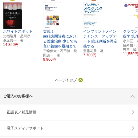
ホワイトスポット
実践！
インプラントメイン
クラウン
指宿隆秀・品川淳一・
歯科訪問診療におけ
テナンス アップデ
綴学
第7
保坂啓一 著
る義歯治療
少しでも
ート
臨床判断を再定
小川匠・
14,850円
藤尚知・
良い義歯を最期まで
義する
芳三 編
三輪俊太・石田健・松
斎藤花重 著
11,550
7,700円
田謙一 著
9,900円
ご購入のお客様へ
正誤表／補足情報
電子メディアサポート