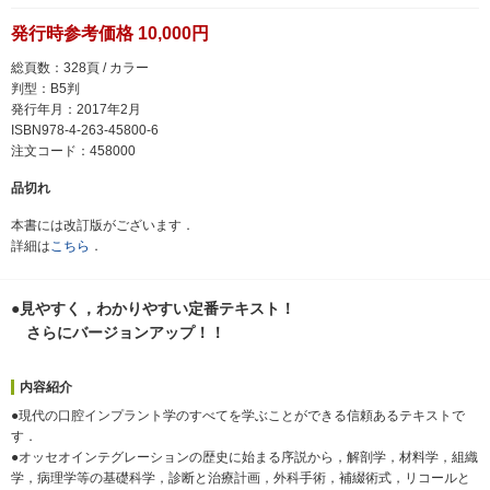
発行時参考価格 10,000円
総頁数：328頁 / カラー
判型：B5判
発行年月：2017年2月
ISBN978-4-263-45800-6
注文コード：458000
品切れ
本書には改訂版がございます．
詳細は
こちら
．
●見やすく，わかりやすい定番テキスト！
さらにバージョンアップ！！
内容紹介
●現代の口腔インプラント学のすべてを学ぶことができる信頼あるテキストで
す．
●オッセオインテグレーションの歴史に始まる序説から，解剖学，材料学，組織
学，病理学等の基礎科学，診断と治療計画，外科手術，補綴術式，リコールと