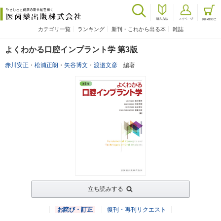
カテゴリ一覧
ランキング
新刊・これから出る本
雑誌
よくわかる口腔インプラント学 第3版
赤川安正
・
松浦正朗
・
矢谷博文
・
渡邉文彦
編著
立ち読みする
お詫び・訂正
復刊・再刊リクエスト