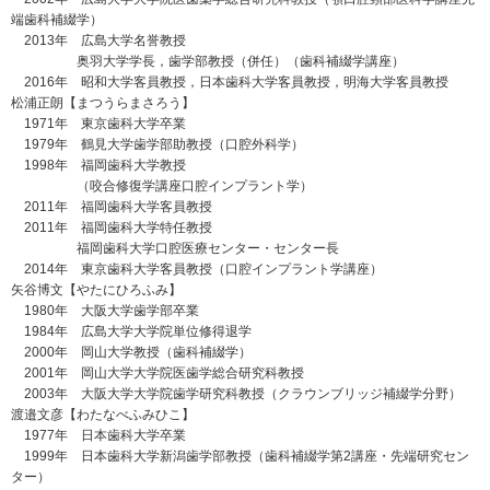
端歯科補綴学）
2013年 広島大学名誉教授
奥羽大学学長，歯学部教授（併任）（歯科補綴学講座）
2016年 昭和大学客員教授，日本歯科大学客員教授，明海大学客員教授
松浦正朗【まつうらまさろう】
1971年 東京歯科大学卒業
1979年 鶴見大学歯学部助教授（口腔外科学）
1998年 福岡歯科大学教授
（咬合修復学講座口腔インプラント学）
2011年 福岡歯科大学客員教授
2011年 福岡歯科大学特任教授
福岡歯科大学口腔医療センター・センター長
2014年 東京歯科大学客員教授（口腔インプラント学講座）
矢谷博文【やたにひろふみ】
1980年 大阪大学歯学部卒業
1984年 広島大学大学院単位修得退学
2000年 岡山大学教授（歯科補綴学）
2001年 岡山大学大学院医歯学総合研究科教授
2003年 大阪大学大学院歯学研究科教授（クラウンブリッジ補綴学分野）
渡邉文彦【わたなべふみひこ】
1977年 日本歯科大学卒業
1999年 日本歯科大学新潟歯学部教授（歯科補綴学第2講座・先端研究セン
ター）