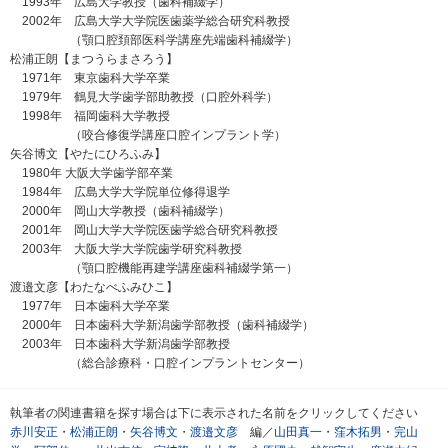
1993年 広島大学教授（歯科補綴学）
2002年 広島大学大学院医歯薬学総合研究科教授
（顎口腔頚部医科学講座先端歯科補綴学）
松浦正朗【まつうらまさろう】
1971年 東京歯科大学卒業
1979年 鶴見大学歯学部助教授（口腔外科学）
1998年 福岡歯科大学教授
（咬合修復学講座口腔インプラント学）
矢谷博文【やたにひろふみ】
1980年 大阪大学歯学部卒業
1984年 広島大学大学院単位修得退学
2000年 岡山大学教授（歯科補綴学）
2001年 岡山大学大学院医歯学総合研究科教授
2003年 大阪大学大学院歯学研究科教授
（顎口腔機能再建学講座歯科補綴学第一）
渡邉文彦【わたなべふみひこ】
1977年 日本歯科大学卒業
2000年 日本歯科大学新潟歯学部教授（歯科補綴学）
2003年 日本歯科大学新潟歯学部教授
（総合診療科・口腔インプラントセンター）
執筆者の関連書籍を探す場合は下に表示された名前をクリックしてください
赤川安正
・
松浦正朗
・
矢谷博文
・
渡邉文彦
編／
山田真一
・
窪木拓男
・
完山