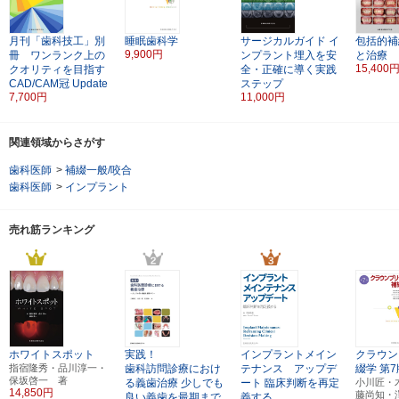
月刊「歯科技工」別
睡眠歯科学
サージカルガイド
イ
包括的補
9,900円
冊 ワンランク上の
ンプラント埋入を安
と治療
15,400
クオリティを目指す
全・正確に導く実践
CAD/CAM冠 Update
ステップ
7,700円
11,000円
関連領域からさがす
歯科医師
>
補綴一般/咬合
歯科医師
>
インプラント
売れ筋ランキング
ホワイトスポット
実践！
インプラントメイン
クラウン
指宿隆秀・品川淳一・
歯科訪問診療におけ
テナンス アップデ
綴学
第7
保坂啓一 著
る義歯治療
少しでも
ート
臨床判断を再定
小川匠・
14,850円
藤尚知・
良い義歯を最期まで
義する