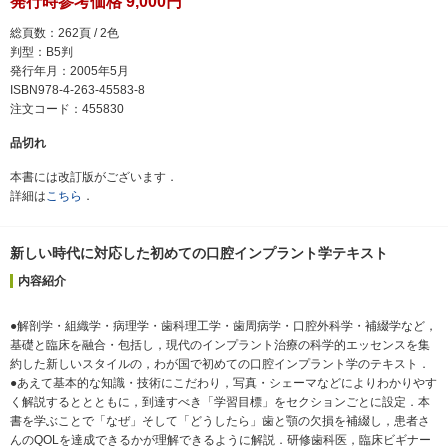
発行時参考価格 9,000円
総頁数：262頁 / 2色
判型：B5判
発行年月：2005年5月
ISBN978-4-263-45583-8
注文コード：455830
品切れ
本書には改訂版がございます．
詳細は
こちら
．
新しい時代に対応した初めての口腔インプラント学テキスト
内容紹介
●解剖学・組織学・病理学・歯科理工学・歯周病学・口腔外科学・補綴学など，
基礎と臨床を融合・包括し，現代のインプラント治療の科学的エッセンスを集
約した新しいスタイルの，わが国で初めての口腔インプラント学のテキスト．
●あえて基本的な知識・技術にこだわり，写真・シェーマなどによりわかりやす
く解説するととともに，到達すべき「学習目標」をセクションごとに設定．本
書を学ぶことで「なぜ」そして「どうしたら」歯と顎の欠損を補綴し，患者さ
んのQOLを達成できるかが理解できるように解説．研修歯科医，臨床ビギナー