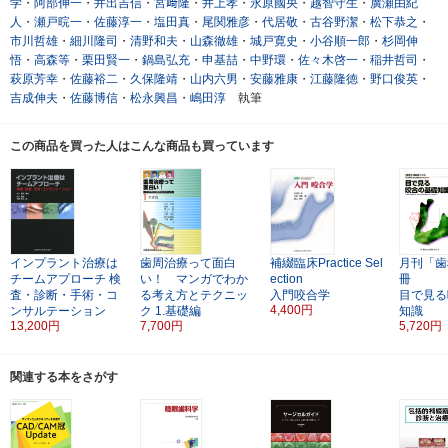
学
・
阿部伸一
・
井出吉信
・
宮﨑隆
・
井上孝
・
永原國央
・
越智守生
・
廣瀬由紀
人
・
瀬戸晥一
・
佐藤淳一
・
塩田真
・
尾関雅彦
・
代居敬
・
古谷野潔
・
松下恭之
・
市川哲雄
・
細川隆司
・
清野和夫
・
山森徹雄
・
城戸寛史
・
小谷順一郎
・
杉岡伸
悟
・
高森等
・
栗田賢一
・
鍋島弘充
・
申基喆
・
中野環
・
佐々木啓一
・
稲井哲司
・
萩原芳幸
・
佐藤裕二
・
久保隆靖
・
山内六男
・
安藤雅康
・
江藤隆徳
・
野口俊英
・
吉成伸夫
・
佐藤博信
・
松永興昌
・
嶋田淳
執筆
この商品を買った人はこんな商品も買っています
インプラント治療は
歯周治療って面白
補綴臨床Practice Sel
月刊「歯
チームアプローチ
検
い！ マンガでわか
ection
冊
査・診断・手術・コ
る考え方とテクニッ
入門咬合学
目で見る
4,400円
ンサルテーション
ク
1.基礎編
知識
13,200円
7,700円
5,720円
関連する本をさがす