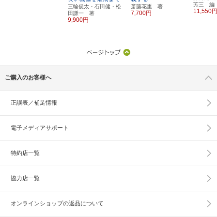
芳三 編
三輪俊太・石田健・松
斎藤花重 著
11,550
7,700円
田謙一 著
9,900円
ご購入のお客様へ
正誤表／補足情報
電子メディアサポート
特約店一覧
協力店一覧
オンラインショップの
返品について