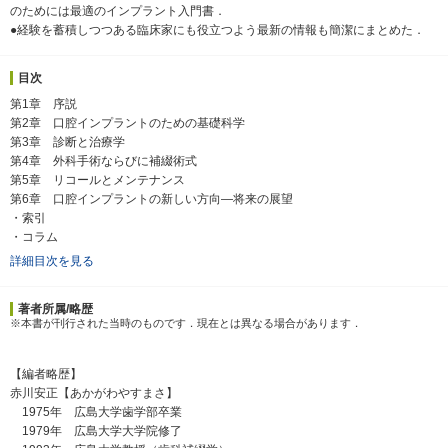
のためには最適のインプラント入門書．
●経験を蓄積しつつある臨床家にも役立つよう最新の情報も簡潔にまとめた．
目次
第1章 序説
第2章 口腔インプラントのための基礎科学
第3章 診断と治療学
第4章 外科手術ならびに補綴術式
第5章 リコールとメンテナンス
第6章 口腔インプラントの新しい方向―将来の展望
・索引
・コラム
詳細目次を見る
著者所属/略歴
※本書が刊行された当時のものです．現在とは異なる場合があります．
【編者略歴】
赤川安正【あかがわやすまさ】
1975年 広島大学歯学部卒業
1979年 広島大学大学院修了