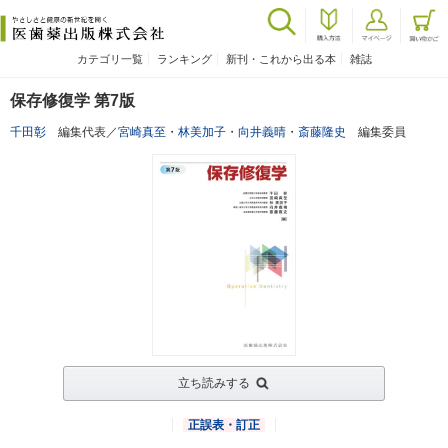
カテゴリ一覧
ランキング
新刊・これから出る本
雑誌
保存修復学 第7版
千田彰
編集代表／
宮崎真至
・
林美加子
・
向井義晴
・
斎藤隆史
編集委員
立ち読みする
正誤表・訂正