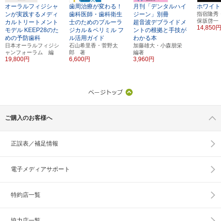
オーラルフィジシャ
歯周治療が変わる！
月刊「デンタルハイ
ホワイト
ンが実践するメディ
歯科医師・歯科衛生
ジーン」別冊
指宿隆秀
保坂啓一
カルトリートメント
士のためのブルーラ
超音波デブライドメ
14,850
モデル
KEEP28のた
ジカル＆ペリミル
フ
ントの根拠と手技が
めの予防歯科
ル活用ガイド
わかる本
日本オーラルフィジシ
石山希里香・菅野太
加藤雄大・小森朋栄
ャンフォーラム 編
郎 著
編著
19,800円
6,600円
3,960円
ご購入のお客様へ
正誤表／補足情報
電子メディアサポート
特約店一覧
協力店一覧