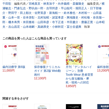
千田彰
編集代表／
宮崎真至
・
林美加子
・
向井義晴
・
斎藤隆史
編集委員／
横
瀬敏志
・
門倉弘志
・
野杁由一郎
・
吉羽邦彦
・
平山聡司
・
堀田正人
・
日下部修
介
・
野田守
・
田上順次
・
佐野英彦
・
新海航一
・
鈴木雅也
・
木村裕一
・
山田嘉
重
・
山本一世
・
谷本啓彰
・
北村知昭
・
諸冨孝彦
・
興地隆史
・
村松敬
・
奈良陽一
郎
・
柵木寿男
・
米田雅裕
・
山田和彦
・
寺下正道
・
半田慶介
・
齋藤正寛
・
山本昭
夫
・
吉山昌宏
・
山本雄嗣
・
真鍋厚史
・
小林幹宏
・
冨士谷盛興
執筆
この商品を買った人はこんな商品も買っています
歯内治療学
第6版
保存修復クリニカル
月刊「デンタルハイ
歯科放射
11,000円
13,200
ガイド
第2版
Web動
ジーン」別冊
画付
Tooth Wear
患者背景
12,100円
から探る酸蝕・摩
耗・咬耗への対応
3,850円
関連する本をさがす