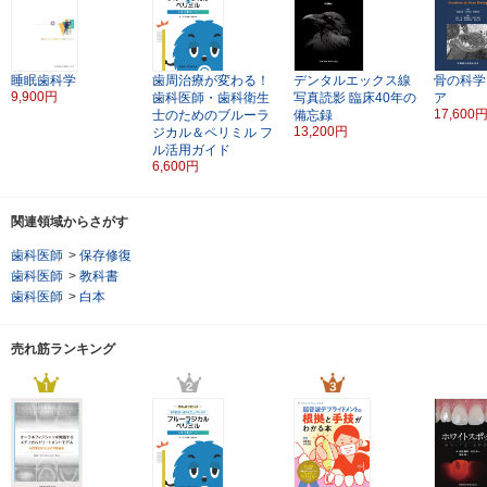
睡眠歯科学
歯周治療が変わる！
デンタルエックス線
骨の科学
9,900円
歯科医師・歯科衛生
写真読影
臨床40年の
ア
17,600
士のためのブルーラ
備忘録
13,200円
ジカル＆ペリミル
フ
ル活用ガイド
6,600円
関連領域からさがす
歯科医師
>
保存修復
歯科医師
>
教科書
歯科医師
>
白本
売れ筋ランキング