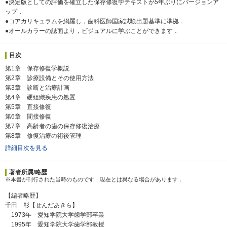
●決定版としての評価を確立した保存修復学テキストが5年ぶりにバージョンア
ップ．
●コアカリキュラムを網羅し，歯科医師国家試験出題基準に準拠．
●オールカラーの誌面より，ビジュアルに学ぶことができます．
目次
第1章 保存修復学概説
第2章 診療設備とその使用方法
第3章 診断と治療計画
第4章 硬組織疾患の処置
第5章 直接修復
第6章 間接修復
第7章 高齢者の歯の保存修復治療
第8章 修復治療の術後管理
詳細目次を見る
著者所属/略歴
※本書が刊行された当時のものです．現在とは異なる場合があります．
【編者略歴】
千田 彰【せんだあきら】
1973年 愛知学院大学歯学部卒業
1995年 愛知学院大学歯学部教授