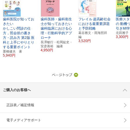
歯科医院が知ってお
歯科医師・歯科衛生
フレイル
超高齢社会
医療スタ
きたい
士が知っておきたい
における最重要課題
の
動機
かしこい問診の仕
歯科臨床における心
と予防戦略
引きMI
方，照会状の書き
理・行動科学的アプ
葛谷雅文・雨海照祥
北田雅子
3,300円
編
方・読み方
第2版
医
ローチ
3,520円
科と上手にやりとり
長澤敏行・松岡紘史・
安彦善裕 編著
する重要ポイント
4,950円
栗橋健夫 著
5,940円
ご購入のお客様へ
正誤表／補足情報
電子メディアサポート