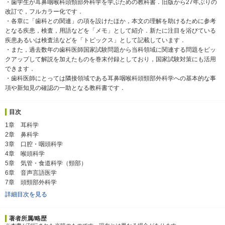
・歯学生が耳鼻咽喉科頭頸部外科学を学ぶための教科書．旧版から27年ぶりの
改訂で，フルカラー化です．
・各章に「歯科との関連」の項を設けたほか，本文の理解を助けるために参考
となる疾患，検査，用語などを「メモ」として紹介．新たに注目を浴びている
疾患あるいは検査法などを「トピックス」として記載しています．
・また，過去数年の歯科医師国家試験問題から当科領域に関連する問題をピッ
クアップして解説を加えたものを巻末付録としており，国家試験対策にも活用
できます．
・歯科医師にとっては隣接領域である耳鼻咽喉科頭頸部外科学への基本的な事
項や新知見の確認の一助となる教科書です．
目次
1章 耳科学
2章 鼻科学
3章 口腔・咽頭科学
4章 喉頭科学
5章 気管・食道科学（頸部）
6章 音声言語医学
7章 頭頸部外科学
詳細目次を見る
著者所属/略歴