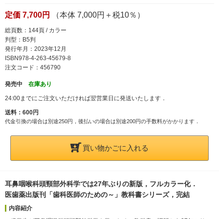
定価 7,700円
（本体 7,000円＋税10％）
総頁数：144頁 / カラー
判型：B5判
発行年月：2023年12月
ISBN978-4-263-45679-8
注文コード：456790
発売中
在庫あり
24:00までにご注文いただければ翌営業日に発送いたします．
送料：600円
代金引換の場合は別途250円，後払いの場合は別途200円の手数料がかかります．
買い物かごに入れる
耳鼻咽喉科頭頸部外科学では27年ぶりの新版，フルカラー化．
医歯薬出版刊「歯科医師のための～」教科書シリーズ，完結
内容紹介