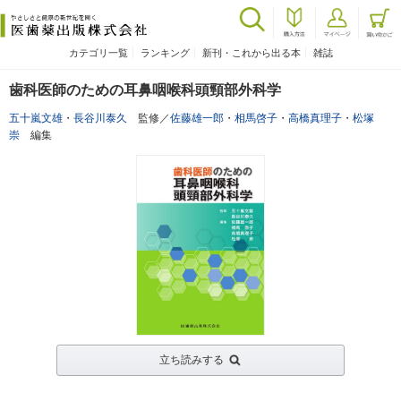
カテゴリ一覧
ランキング
新刊・これから出る本
雑誌
歯科医師のための耳鼻咽喉科頭頸部外科学
五十嵐文雄
・
長谷川泰久
監修／
佐藤雄一郎
・
相馬啓子
・
高橋真理子
・
松塚
崇
編集
立ち読みする