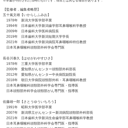
※本書が刊行された当時のものです．現在とは異なる場合があります．
【監修者，編集者略歴】
五十嵐文雄【いからしふみお】
1978年 新潟大学医学部卒業
1994年 日本歯科大学新潟歯学部耳鼻咽喉科学教授
2009年 日本歯科大学医科病院長
2019年 日本歯科大学新潟短期大学学長
2021年 日本歯科大学新潟病院耳鼻咽喉科特任教授
日本耳鼻咽喉科頭頸部外科学会専門医
長谷川泰久【はせがわやすひさ】
1978年 三重大学医学部卒業
2000年 愛知県がんセンター頭頸部外科部長
2012年 愛知県がんセンター中央病院副院長
2018年 朝日大学病院頭頸部外科・耳鼻咽喉科教授
日本耳鼻咽喉科頭頸部外科学会専門医・指導医
日本頭頸部外科学会頭頸部がん専門医・指導医
佐藤雄一郎【さとうゆういちろう】
1991年 昭和大学医学部卒業
2007年 新潟県立がんセンター新潟病院頭頸部外科部長
2021年 日本歯科大学新潟生命歯学部耳鼻咽喉科学教授
日本耳鼻咽喉科頭頸部外科学会専門医・指導医