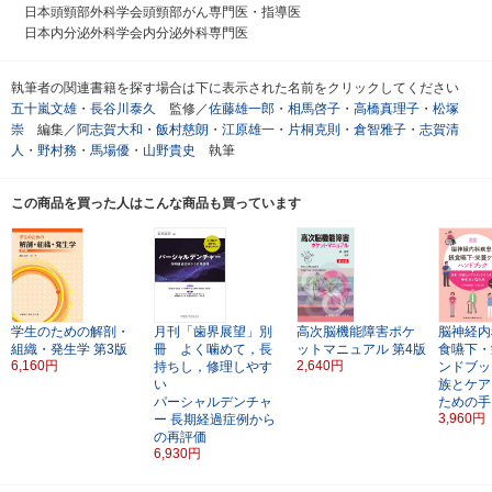
日本頭頸部外科学会頭頸部がん専門医・指導医
日本内分泌外科学会内分泌外科専門医
執筆者の関連書籍を探す場合は下に表示された名前をクリックしてください
五十嵐文雄
・
長谷川泰久
監修／
佐藤雄一郎
・
相馬啓子
・
高橋真理子
・
松塚
崇
編集／
阿志賀大和
・
飯村慈朗
・
江原雄一
・
片桐克則
・
倉智雅子
・
志賀清
人
・
野村務
・
馬場優
・
山野貴史
執筆
この商品を買った人はこんな商品も買っています
学生のための解剖・
月刊「歯界展望」別
高次脳機能障害ポケ
脳神経内
組織・発生学
第3版
冊 よく噛めて，長
ットマニュアル
第4版
食嚥下・
6,160円
2,640円
持ちし，修理しやす
ンドブッ
い
族とケア
パーシャルデンチャ
ための手
3,960円
ー
長期経過症例から
の再評価
6,930円