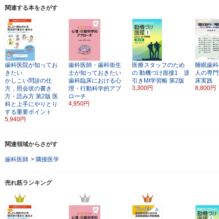
関連する本をさがす
歯科医院が知ってお
歯科医師・歯科衛生
医療スタッフのため
睡眠歯科
きたい
士が知っておきたい
の
動機づけ面接1 逆
人の専門
かしこい問診の仕
歯科臨床における心
引きMI学習帳
第2版
床実践
3,300円
8,800円
方，照会状の書き
理・行動科学的アプ
方・読み方
第2版
医
ローチ
4,950円
科と上手にやりとり
する重要ポイント
5,940円
関連領域からさがす
歯科医師
>
隣接医学
売れ筋ランキング