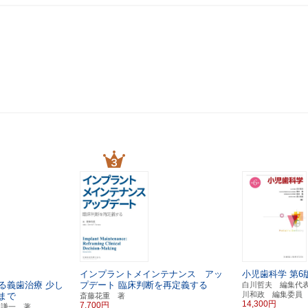
インプラントメインテナンス アッ
小児歯科学
第6
る義歯治療
少し
プデート
臨床判断を再定義する
白川哲夫 編集代
川和政 編集委員
まで
斎藤花重 著
14,300円
7,700円
田謙一 著