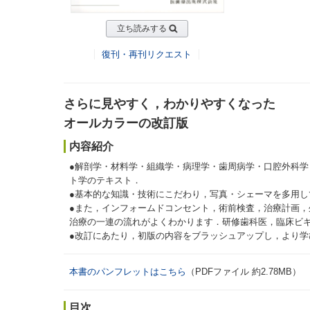
立ち読みする
復刊・再刊リクエスト
さらに見やすく，わかりやすくなった
オールカラーの改訂版
内容紹介
●解剖学・材料学・組織学・病理学・歯周病学・口腔外科
ト学のテキスト．
●基本的な知識・技術にこだわり，写真・シェーマを多用
●また，インフォームドコンセント，術前検査，治療計画
治療の一連の流れがよくわかります．研修歯科医，臨床ビ
●改訂にあたり，初版の内容をブラッシュアップし，より
本書のパンフレットはこちら
（PDFファイル 約2.78MB）
目次