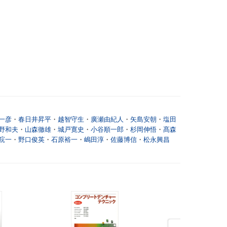
一彦
・
春日井昇平
・
越智守生
・
廣瀬由紀人
・
矢島安朝
・
塩田
野和夫
・
山森徹雄
・
城戸寛史
・
小谷順一郎
・
杉岡伸悟
・
髙森
晥一
・
野口俊英
・
石原裕一
・
嶋田淳
・
佐藤博信
・
松永興昌