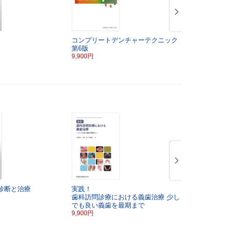
コンプリートデンチャーテクニック
歯科衛生士
第6版
インテナン
9,900円
4,180円
診断と治療
実践！
インプラン
歯科訪問診療における義歯治療
少し
プデート
臨
でも良い義歯を最期まで
7,700円
9,900円