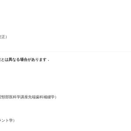
安正）
在とは異なる場合があります．
腔頸部医科学講座先端歯科補綴学）
ラント学）