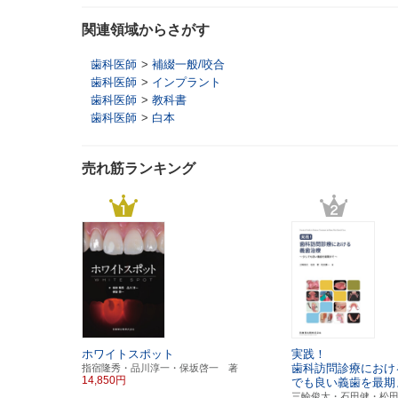
関連領域からさがす
歯科医師
>
補綴一般/咬合
歯科医師
>
インプラント
歯科医師
>
教科書
歯科医師
>
白本
売れ筋ランキング
ホワイトスポット
実践！
歯科訪問診療におけ
指宿隆秀・品川淳一・保坂啓一 著
14,850円
でも良い義歯を最期
三輪俊太・石田健・松