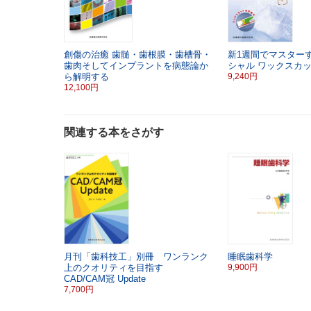
創傷の治癒
歯髄・歯根膜・歯槽骨・
新1週間でマスター
歯肉そしてインプラントを病態論か
シャル
ワックスカ
ら解明する
9,240円
12,100円
関連する本をさがす
月刊「歯科技工」別冊 ワンランク
睡眠歯科学
上のクオリティを目指す
9,900円
CAD/CAM冠 Update
7,700円