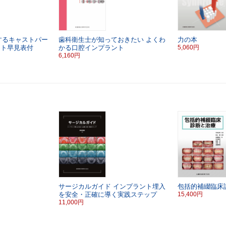
するキャストパー
歯科衛生士が知っておきたい
よくわ
力の本
ット早見表付
かる口腔インプラント
5,060円
6,160円
サージカルガイド
インプラント埋入
包括的補綴臨床
を安全・正確に導く実践ステップ
15,400円
11,000円