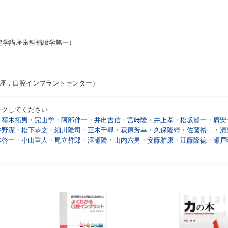
建学講座歯科補綴学第一）
講座．口腔インプラントセンター）
ックしてください
・
窪木拓男
・
完山学
・
阿部伸一
・
井出吉信
・
宮﨑隆
・
井上孝
・
松坂賢一
・
廣安
谷野潔
・
松下恭之
・
細川隆司
・
正木千尋
・
萩原芳幸
・
久保隆靖
・
佐藤裕二
・
清
木啓一
・
小山重人
・
尾立哲郎
・
澤瀬隆
・
山内六男
・
安藤雅康
・
江藤隆徳
・
瀬戸