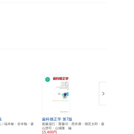
版
歯科矯正学
第7版
歯科麻酔学
表／福本敏・岩本勉・森
後藤滋巳・齋藤功・西井康・槇宏太郎・森
一戸達也・宮
山啓司・山城隆 編
郎 編
15,400円
14,300円