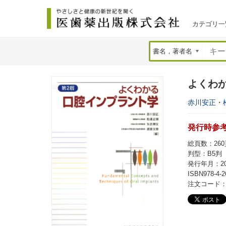
カテゴリ一
よくわか
赤川安正
・
発行時参考価
総頁数：260
判型：B5判
発行年月：20
ISBN978-4-2
注文コード：4