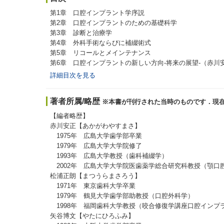
第1章 口腔インプラント学序説
第2章 口腔インプラントのための基礎科学
第3章 診断と治療学
第4章 外科手術ならびに補綴術式
第5章 リコールとメインテナンス
第6章 口腔インプラントの新しい方向-将来の展望-（赤川
詳細目次を見る
著者所属/略歴
※本書が刊行された当時のものです．現
【編者略歴】
赤川安正【あかがわやすまさ】
1975年 広島大学歯学部卒業
1979年 広島大学大学院修了
1993年 広島大学教授（歯科補綴学）
2002年 広島大学大学院医歯薬学総合研究科教授（顎口
松浦正朗【まつうらまさろう】
1971年 東京歯科大学卒業
1979年 鶴見大学歯学部助教授（口腔外科学）
1998年 福岡歯科大学教授（咬合修復学講座口腔インプ
矢谷博文【やたにひろふみ】