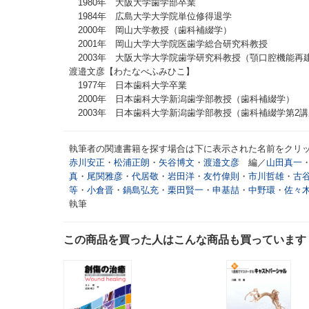
1980年 大阪大学歯学部卒業
1984年 広島大学大学院単位修得退学
2000年 岡山大学教授（歯科補綴学）
2001年 岡山大学大学院医歯学総合研究科教授
2003年 大阪大学大学院歯学研究科教授（顎口腔機能再
渡邉文彦【わたなべふみひこ】
1977年 日本歯科大学卒業
2000年 日本歯科大学新潟歯学部教授（歯科補綴学）
2003年 日本歯科大学新潟歯学部教授（歯科補綴学第2
執筆者の関連書籍を探す場合は下に表示された名前をクリ
赤川安正
・
松浦正朗
・
矢谷博文
・
渡邉文彦
編／
山田真一
真
・
尾関雅彦
・
代居敬
・
岩田洋
・
友竹偉則
・
市川哲雄
・
古
等
・
小倉晋
・
鍋島弘充
・
栗田賢一
・
申基喆
・
中野環
・
佐々
執筆
この商品を買った人はこんな商品も買っています