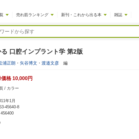
覧
売れ筋ランキング
新刊・これから出る本
雑誌
る 口腔インプラント学 第2版
松浦正朗
・
矢谷博文
・
渡邉文彦
編
格 10,000円
頁 / カラー
11年1月
63-45640-8
56400