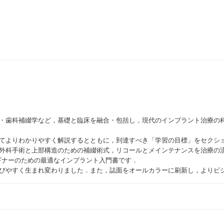
学・歯科補綴学など，基礎と臨床を融合・包括し，現代のインプラント治療の
してよりわかりやすく解説するとともに，到達すべき「学習の目標」をセクシ
，外科手術と上部構造のための補綴術式，リコールとメインテナンスを治療の
ギナーのための最適なインプラント入門書です．
学びやすく生まれ変わりました．また，誌面をオールカラーに刷新し，よりビ