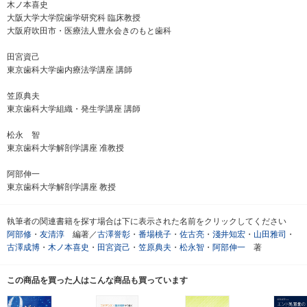
木ノ本喜史
大阪大学大学院歯学研究科 臨床教授
大阪府吹田市・医療法人豊永会きのもと歯科
田宮資己
東京歯科大学歯内療法学講座 講師
笠原典夫
東京歯科大学組織・発生学講座 講師
松永 智
東京歯科大学解剖学講座 准教授
阿部伸一
東京歯科大学解剖学講座 教授
執筆者の関連書籍を探す場合は下に表示された名前をクリックしてください
阿部修
・
友清淳
編著／
古澤誉彰
・
番場桃子
・
佐古亮
・
淺井知宏
・
山田雅司
・
古澤成博
・
木ノ本喜史
・
田宮資己
・
笠原典夫
・
松永智
・
阿部伸一
著
この商品を買った人はこんな商品も買っています