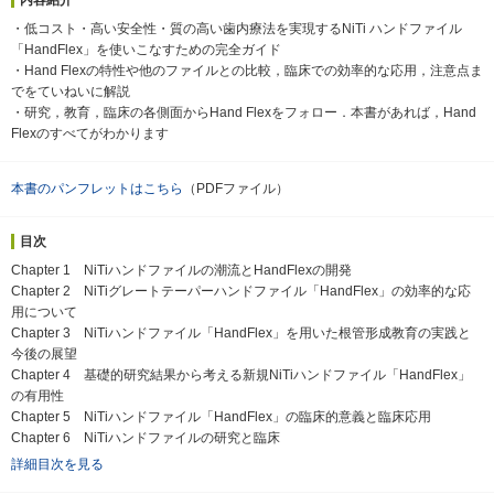
・低コスト・高い安全性・質の高い歯内療法を実現するNiTi ハンドファイル
「HandFlex」を使いこなすための完全ガイド
・Hand Flexの特性や他のファイルとの比較，臨床での効率的な応用，注意点ま
でをていねいに解説
・研究，教育，臨床の各側面からHand Flexをフォロー．本書があれば，Hand
Flexのすべてがわかります
本書のパンフレットはこちら
（PDFファイル）
目次
Chapter 1 NiTiハンドファイルの潮流とHandFlexの開発
Chapter 2 NiTiグレートテーパーハンドファイル「HandFlex」の効率的な応
用について
Chapter 3 NiTiハンドファイル「HandFlex」を用いた根管形成教育の実践と
今後の展望
Chapter 4 基礎的研究結果から考える新規NiTiハンドファイル「HandFlex」
の有用性
Chapter 5 NiTiハンドファイル「HandFlex」の臨床的意義と臨床応用
Chapter 6 NiTiハンドファイルの研究と臨床
詳細目次を見る