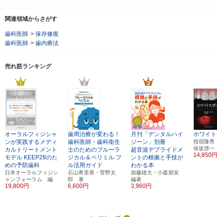
関連領域からさがす
歯科医師
>
保存修復
歯科医師
>
歯内療法
売れ筋ランキング
オーラルフィジシャ
歯周治療が変わる！
月刊「デンタルハイ
ホワイト
ンが実践するメディ
歯科医師・歯科衛生
ジーン」別冊
指宿隆秀
保坂啓一
カルトリートメント
士のためのブルーラ
超音波デブライドメ
14,850
モデル
KEEP28のた
ジカル＆ペリミル
フ
ントの根拠と手技が
めの予防歯科
ル活用ガイド
わかる本
日本オーラルフィジシ
石山希里香・菅野太
加藤雄大・小森朋栄
ャンフォーラム 編
郎 著
編著
19,800円
6,600円
3,960円