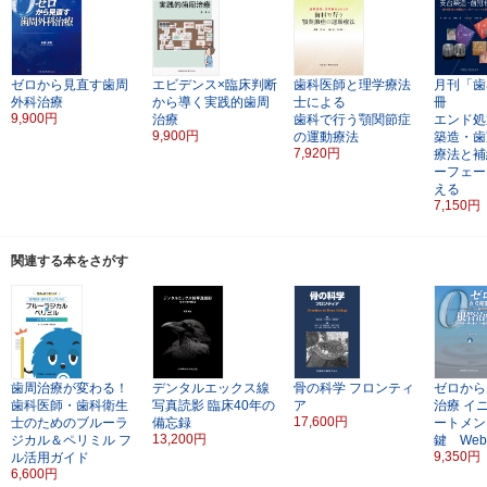
ゼロから見直す歯周
エビデンス×臨床判断
歯科医師と理学療法
月刊「歯
外科治療
から導く実践的歯周
士による
冊
9,900円
治療
歯科で行う顎関節症
エンド処
9,900円
の運動療法
築造・歯
7,920円
療法と補
ーフェー
える
7,150円
関連する本をさがす
歯周治療が変わる！
デンタルエックス線
骨の科学
フロンティ
ゼロから
歯科医師・歯科衛生
写真読影
臨床40年の
ア
治療
イ
17,600円
士のためのブルーラ
備忘録
ートメン
13,200円
ジカル＆ペリミル
フ
鍵 We
9,350円
ル活用ガイド
6,600円