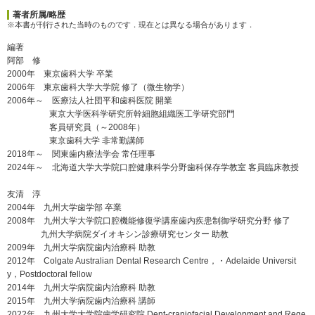
著者所属/略歴
※本書が刊行された当時のものです．現在とは異なる場合があります．
編著
阿部 修
2000年 東京歯科大学 卒業
2006年 東京歯科大学大学院 修了（微生物学）
2006年～ 医療法人社団平和歯科医院 開業
東京大学医科学研究所幹細胞組織医工学研究部門
客員研究員（～2008年）
東京歯科大学 非常勤講師
2018年～ 関東歯内療法学会 常任理事
2024年～ 北海道大学大学院口腔健康科学分野歯科保存学教室 客員臨床教授
友清 淳
2004年 九州大学歯学部 卒業
2008年 九州大学大学院口腔機能修復学講座歯内疾患制御学研究分野 修了
九州大学病院ダイオキシン診療研究センター 助教
2009年 九州大学病院歯内治療科 助教
2012年 Colgate Australian Dental Research Centre，・Adelaide Universit
y，Postdoctoral fellow
2014年 九州大学病院歯内治療科 助教
2015年 九州大学病院歯内治療科 講師
2022年 九州大学大学院歯学研究院 Dent-craniofacial Development and Rege