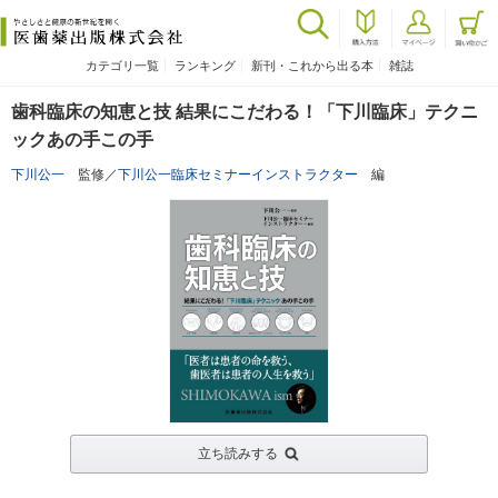
カテゴリ一覧
ランキング
新刊・これから出る本
雑誌
歯科臨床の知恵と技 結果にこだわる！「下川臨床」テクニ
ックあの手この手
下川公一
監修／
下川公一臨床セミナーインストラクター
編
立ち読みする