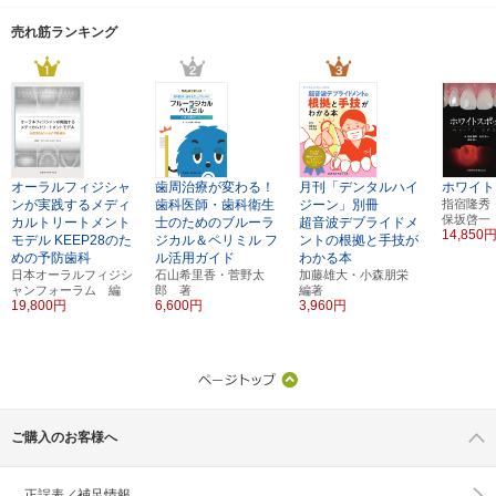
売れ筋ランキング
オーラルフィジシャ
歯周治療が変わる！
月刊「デンタルハイ
ホワイト
ンが実践するメディ
歯科医師・歯科衛生
ジーン」別冊
指宿隆秀
保坂啓一
カルトリートメント
士のためのブルーラ
超音波デブライドメ
14,850
モデル
KEEP28のた
ジカル＆ペリミル
フ
ントの根拠と手技が
めの予防歯科
ル活用ガイド
わかる本
日本オーラルフィジシ
石山希里香・菅野太
加藤雄大・小森朋栄
ャンフォーラム 編
郎 著
編著
19,800円
6,600円
3,960円
ご購入のお客様へ
正誤表／補足情報