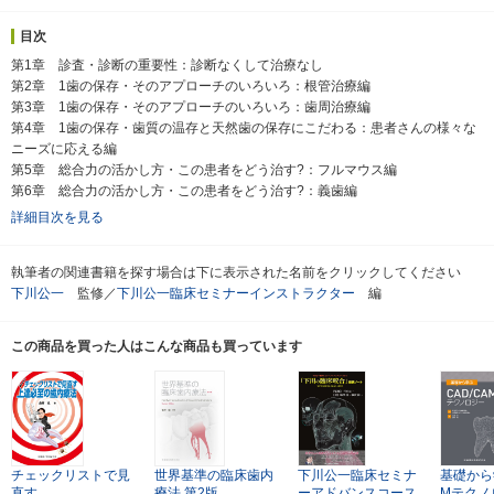
目次
第1章 診査・診断の重要性：診断なくして治療なし
第2章 1歯の保存・そのアプローチのいろいろ：根管治療編
第3章 1歯の保存・そのアプローチのいろいろ：歯周治療編
第4章 1歯の保存・歯質の温存と天然歯の保存にこだわる：患者さんの様々な
ニーズに応える編
第5章 総合力の活かし方・この患者をどう治す?：フルマウス編
第6章 総合力の活かし方・この患者をどう治す?：義歯編
詳細目次を見る
執筆者の関連書籍を探す場合は下に表示された名前をクリックしてください
下川公一
監修／
下川公一臨床セミナーインストラクター
編
この商品を買った人はこんな商品も買っています
チェックリストで見
世界基準の臨床歯内
下川公一臨床セミナ
基礎から
直す
療法
第2版
ーアドバンスコース
Mテクノ