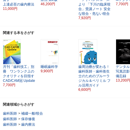
46,200円
7,700円
上達必至の歯内療法
より
「下川の臨床咬
11,000円
合」受講ノート
安全
な咬合・危ない咬合
7,920円
関連する本をさがす
月刊「歯科技工」別
睡眠歯科学
歯周治療が変わる！
デンタル
9,900円
冊 ワンランク上の
歯科医師・歯科衛生
写真読影
クオリティを目指す
士のためのブルーラ
備忘録
13,200
CAD/CAM冠 Update
ジカル＆ペリミル
フ
7,700円
ル活用ガイド
6,600円
関連領域からさがす
歯科医師
>
補綴一般/咬合
歯科医師
>
保存修復
歯科医師
>
歯内療法