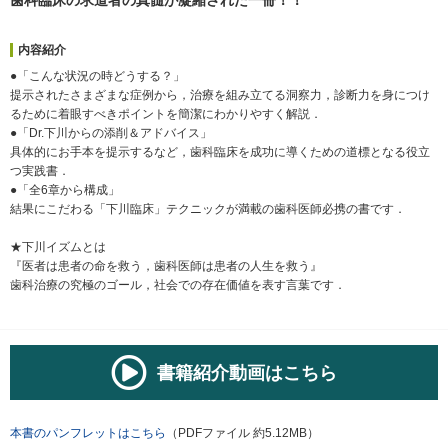
内容紹介
●「こんな状況の時どうする？」
提示されたさまざまな症例から，治療を組み立てる洞察力，診断力を身につけ
るために着眼すべきポイントを簡潔にわかりやすく解説．
●「Dr.下川からの添削＆アドバイス」
具体的にお手本を提示するなど，歯科臨床を成功に導くための道標となる役立
つ実践書．
●「全6章から構成」
結果にこだわる「下川臨床」テクニックが満載の歯科医師必携の書です．
★下川イズムとは
『医者は患者の命を救う，歯科医師は患者の人生を救う』
歯科治療の究極のゴール，社会での存在価値を表す言葉です．
書籍紹介動画はこちら
本書のパンフレットはこちら
（PDFファイル 約5.12MB）