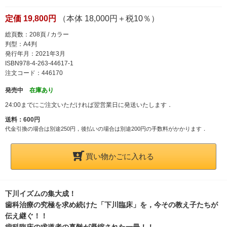
定価 19,800円
（本体 18,000円＋税10％）
総頁数：208頁 / カラー
判型：A4判
発行年月：2021年3月
ISBN978-4-263-44617-1
注文コード：446170
発売中
在庫あり
24:00までにご注文いただければ翌営業日に発送いたします．
送料：600円
代金引換の場合は別途250円，後払いの場合は別途200円の手数料がかかります．
買い物かごに入れる
下川イズムの集大成！
歯科治療の究極を求め続けた「下川臨床」を，今その教え子たちが
伝え継ぐ！！
歯科臨床の求道者の真髄が凝縮された一冊！！