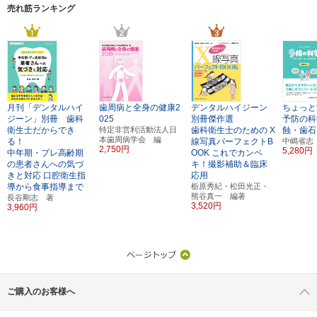
売れ筋ランキング
月刊「デンタルハイ
歯周病と全身の健康2
デンタルハイジーン
ちょっと
ジーン」別冊 歯科
025
別冊傑作選
予防の科
衛生士だからでき
特定非営利活動法人日
歯科衛生士のための
X
蝕・歯石
本歯周病学会 編
る！
線写真パーフェクトB
中嶋省志
2,750円
5,280円
中年期・プレ高齢期
OOK
これでカンペ
の患者さんへの気づ
キ！撮影補助＆臨床
きと対応
口腔衛生指
応用
導から食事指導まで
栃原秀紀・松田光正・
熊谷真一 編著
長谷剛志 著
3,520円
3,960円
ご購入のお客様へ