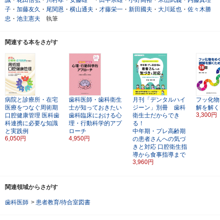
子
・
加藤友久
・
尾関恩
・
横山通夫
・
才藤栄一
・
新田國夫
・
大川延也
・
佐々木勝
忠
・
池主憲夫
執筆
関連する本をさがす
病院と診療所・在宅
歯科医師・歯科衛生
月刊「デンタルハイ
フッ化物
医療をつなぐ周術期
士が知っておきたい
ジーン」別冊 歯科
解を解く
3,300円
口腔健康管理
医科歯
歯科臨床における心
衛生士だからでき
科連携に必要な知識
理・行動科学的アプ
る！
と実践例
ローチ
中年期・プレ高齢期
6,050円
4,950円
の患者さんへの気づ
きと対応
口腔衛生指
導から食事指導まで
3,960円
関連領域からさがす
歯科医師
>
患者教育/待合室図書