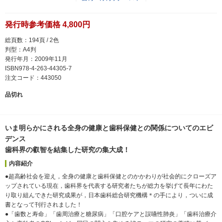
発行時参考価格 4,800円
総頁数：194頁 / 2色
判型：A4判
発行年月：2009年11月
ISBN978-4-263-44305-7
注文コード：443050
品切れ
いま明らかにされる全身の健康と歯科保健との関係についてのエビ
デンス
歯科界の叡智を結集した研究の集大成！
内容紹介
●超高齢社会を迎え，全身の健康と歯科保健とのかかわりが社会的にクローズア
ップされている現在，歯科界を代表する研究者たちが総力を挙げて長年にわた
り取り組んできた研究成果が，日本歯科総合研究機構＊の手により，ついに成
書となって刊行されました！
●「歯数と寿命」「歯周治療と糖尿病」「口腔ケアと誤嚥性肺炎」「歯科治療介