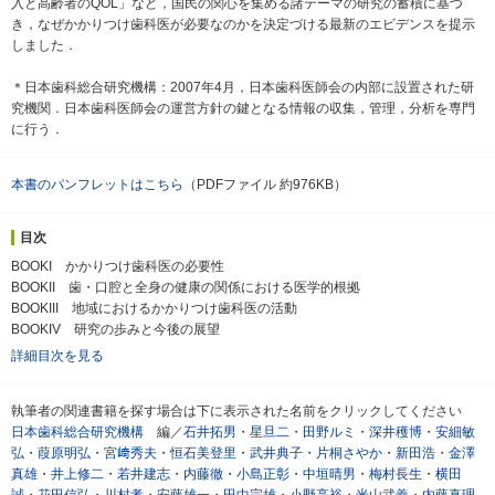
入と高齢者のQOL」など，国民の関心を集める諸テーマの研究の蓄積に基づ
き，なぜかかりつけ歯科医が必要なのかを決定づける最新のエビデンスを提示
しました．
＊日本歯科総合研究機構：2007年4月，日本歯科医師会の内部に設置された研
究機関．日本歯科医師会の運営方針の鍵となる情報の収集，管理，分析を専門
に行う．
本書のパンフレットはこちら
（PDFファイル 約976KB）
目次
BOOKI かかりつけ歯科医の必要性
BOOKII 歯・口腔と全身の健康の関係における医学的根拠
BOOKIII 地域におけるかかりつけ歯科医の活動
BOOKIV 研究の歩みと今後の展望
詳細目次を見る
執筆者の関連書籍を探す場合は下に表示された名前をクリックしてください
日本歯科総合研究機構
編／
石井拓男
・
星旦二
・
田野ルミ
・
深井穫博
・
安細敏
弘
・
葭原明弘
・
宮﨑秀夫
・
恒石美登里
・
武井典子
・
片桐さやか
・
新田浩
・
金澤
真雄
・
井上修二
・
若井建志
・
内藤徹
・
小島正彰
・
中垣晴男
・
梅村長生
・
横田
誠
・
花田信弘
・
川村孝
・
安藤雄一
・
田中宗雄
・
小野高裕
・
米山武義
・
内藤真理