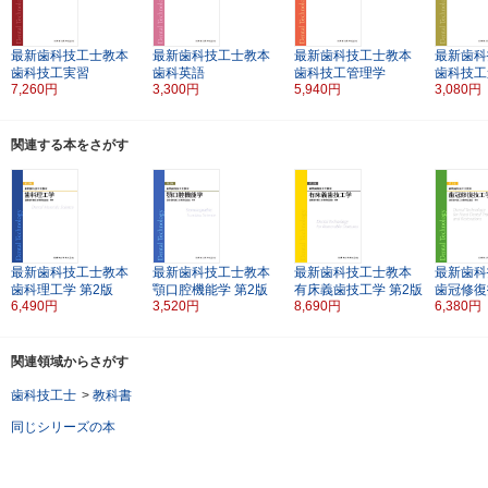
最新歯科技工士教本
最新歯科技工士教本
最新歯科技工士教本
最新歯科
歯科技工実習
歯科英語
歯科技工管理学
歯科技工
7,260円
3,300円
5,940円
3,080円
関連する本をさがす
最新歯科技工士教本
最新歯科技工士教本
最新歯科技工士教本
最新歯科
歯科理工学
第2版
顎口腔機能学
第2版
有床義歯技工学
第2版
歯冠修復
6,490円
3,520円
8,690円
6,380円
関連領域からさがす
歯科技工士
>
教科書
同じシリーズの本