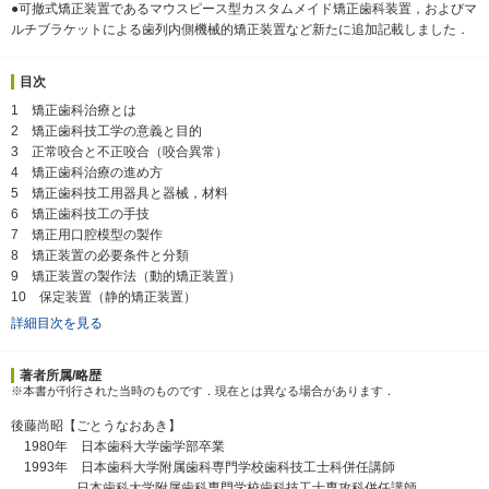
●可撤式矯正装置であるマウスピース型カスタムメイド矯正歯科装置，およびマ
ルチブラケットによる歯列内側機械的矯正装置など新たに追加記載しました．
目次
1 矯正歯科治療とは
2 矯正歯科技工学の意義と目的
3 正常咬合と不正咬合（咬合異常）
4 矯正歯科治療の進め方
5 矯正歯科技工用器具と器械，材料
6 矯正歯科技工の手技
7 矯正用口腔模型の製作
8 矯正装置の必要条件と分類
9 矯正装置の製作法（動的矯正装置）
10 保定装置（静的矯正装置）
詳細目次を見る
著者所属/略歴
※本書が刊行された当時のものです．現在とは異なる場合があります．
後藤尚昭【ごとうなおあき】
1980年 日本歯科大学歯学部卒業
1993年 日本歯科大学附属歯科専門学校歯科技工士科併任講師
日本歯科大学附属歯科専門学校歯科技工士専攻科併任講師