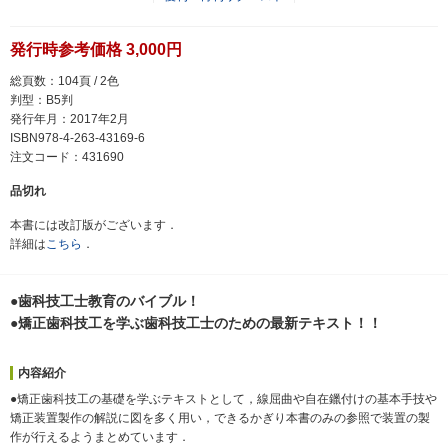
発行時参考価格 3,000円
総頁数：104頁 / 2色
判型：B5判
発行年月：2017年2月
ISBN978-4-263-43169-6
注文コード：431690
品切れ
本書には改訂版がございます．
詳細は
こちら
．
●歯科技工士教育のバイブル！
●矯正歯科技工を学ぶ歯科技工士のための最新テキスト！！
内容紹介
●矯正歯科技工の基礎を学ぶテキストとして，線屈曲や自在鑞付けの基本手技や
矯正装置製作の解説に図を多く用い，できるかぎり本書のみの参照で装置の製
作が行えるようまとめています．