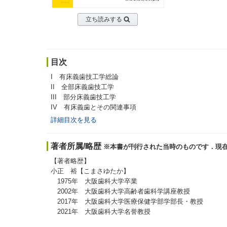
立ち読みする
目次
I 有床義歯技工学総論
II 全部床義歯技工学
III 部分床義歯技工学
IV 有床義歯とその関連事項
詳細目次を見る
著者所属/略歴
※本書が刊行された当時のものです．現
【著者略歴】
小正 裕【こまさゆたか】
1975年 大阪歯科大学卒業
2002年 大阪歯科大学高齢者歯科学講座教授
2017年 大阪歯科大学医療保健学部学部長・教授
2021年 大阪歯科大学名誉教授