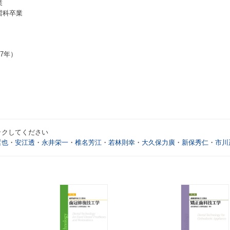
業
習科卒業
7年）
ックしてください
哲也
・
安江透
・
永井栄一
・
椎名芳江
・
若林則幸
・
大久保力廣
・
新保秀仁
・
市川