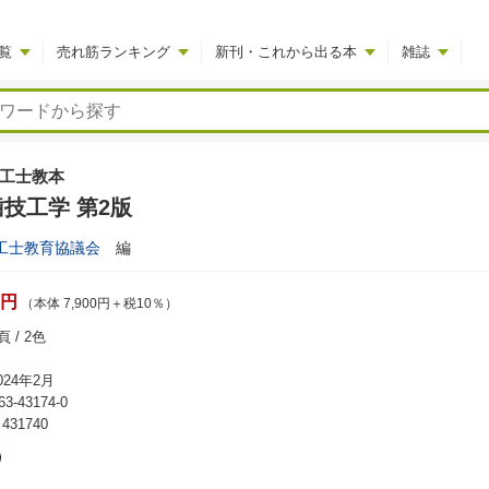
覧
売れ筋ランキング
新刊・これから出る本
雑誌
工士教本
技工学 第2版
工士教育協議会
編
0円
（本体 7,900円＋税10％）
 / 2色
24年2月
63-43174-0
31740