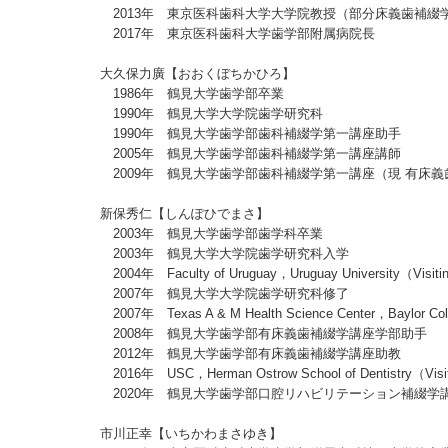
2013年 東京医科歯科大学大学院教授（部分床義歯補綴
2017年 東京医科歯科大学歯学部附属病院長
大久保力廣【おおくぼちかひろ】
1986年 鶴見大学歯学部卒業
1990年 鶴見大学大学院歯学研究科
1990年 鶴見大学歯学部歯科補綴学第一講座助手
2005年 鶴見大学歯学部歯科補綴学第一講座講師
2009年 鶴見大学歯学部歯科補綴学第一講座（現 有床
新保秀仁【しんぽひでまさ】
2003年 鶴見大学歯学部歯学科卒業
2003年 鶴見大学大学院歯学研究科入学
2004年 Faculty of Uruguay，Uruguay University（Visitin
2007年 鶴見大学大学院歯学研究科修了
2007年 Texas A & M Health Science Center，Baylor Colleg
2008年 鶴見大学歯学部有床義歯補綴学講座学部助手
2012年 鶴見大学歯学部有床義歯補綴学講座助教
2016年 USC，Herman Ostrow School of Dentistry（Visit
2020年 鶴見大学歯学部口腔リハビリテーション補綴学
市川正幸【いちかわまさゆき】