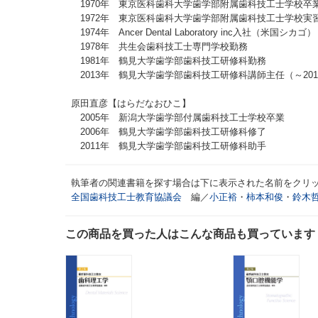
1970年 東京医科歯科大学歯学部附属歯科技工士学校卒
1972年 東京医科歯科大学歯学部附属歯科技工士学校実
1974年 Ancer Dental Laboratory inc入社（米国シカゴ）
1978年 共生会歯科技工士専門学校勤務
1981年 鶴見大学歯学部歯科技工研修科勤務
2013年 鶴見大学歯学部歯科技工研修科講師主任（～201
原田直彦【はらだなおひこ】
2005年 新潟大学歯学部付属歯科技工士学校卒業
2006年 鶴見大学歯学部歯科技工研修科修了
2011年 鶴見大学歯学部歯科技工研修科助手
執筆者の関連書籍を探す場合は下に表示された名前をクリ
全国歯科技工士教育協議会
編／
小正裕
・
柿本和俊
・
鈴木
この商品を買った人はこんな商品も買っています