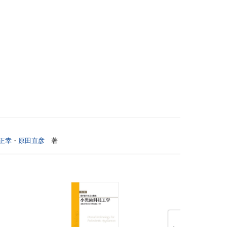
正幸
・
原田直彦
著