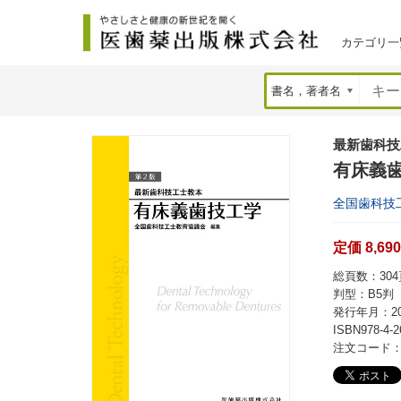
カテゴリ一
最新歯科技
有床義歯
全国歯科技
定価 8,69
総頁数：304頁
判型：B5判
発行年月：20
ISBN978-4-2
注文コード：4