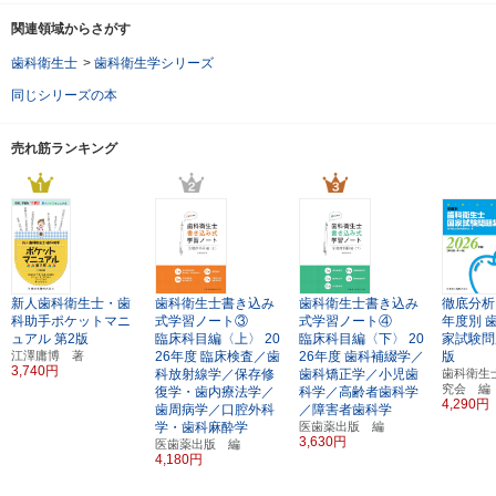
関連領域からさがす
歯科衛生士
>
歯科衛生学シリーズ
同じシリーズの本
売れ筋ランキング
新人歯科衛生士・歯
歯科衛生士書き込み
歯科衛生士書き込み
徹底分析
科助手ポケットマニ
式学習ノート③
式学習ノート④
年度別
ュアル
第2版
臨床科目編〈上〉
20
臨床科目編〈下〉
20
家試験問
江澤庸博 著
26年度
臨床検査／歯
26年度
歯科補綴学／
版
3,740円
科放射線学／保存修
歯科矯正学／小児歯
歯科衛生
究会 編
復学・歯内療法学／
科学／高齢者歯科学
4,290円
歯周病学／口腔外科
／障害者歯科学
学・歯科麻酔学
医歯薬出版 編
3,630円
医歯薬出版 編
4,180円