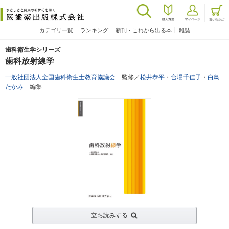
カテゴリ一覧
ランキング
新刊・これから出る本
雑誌
歯科衛生学シリーズ
歯科放射線学
一般社団法人全国歯科衛生士教育協議会
監修／
松井恭平
・
合場千佳子
・
白鳥
たかみ
編集
立ち読みする