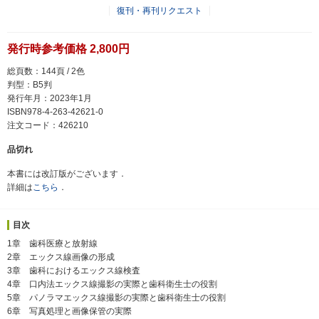
復刊・再刊リクエスト
発行時参考価格 2,800円
総頁数：144頁 / 2色
判型：B5判
発行年月：2023年1月
ISBN978-4-263-42621-0
注文コード：426210
品切れ
本書には改訂版がございます．
詳細は
こちら
．
目次
1章 歯科医療と放射線
2章 エックス線画像の形成
3章 歯科におけるエックス線検査
4章 口内法エックス線撮影の実際と歯科衛生士の役割
5章 パノラマエックス線撮影の実際と歯科衛生士の役割
6章 写真処理と画像保管の実際