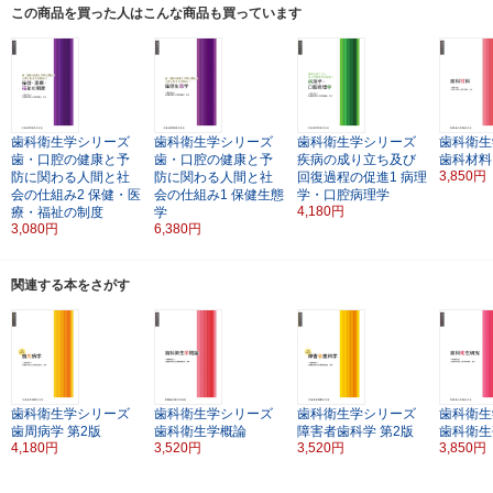
この商品を買った人はこんな商品も買っています
歯科衛生学シリーズ
歯科衛生学シリーズ
歯科衛生学シリーズ
歯科衛生
歯・口腔の健康と予
歯・口腔の健康と予
疾病の成り立ち及び
歯科材料
3,850円
防に関わる人間と社
防に関わる人間と社
回復過程の促進1
病理
会の仕組み2
保健・医
会の仕組み1
保健生態
学・口腔病理学
4,180円
療・福祉の制度
学
3,080円
6,380円
関連する本をさがす
歯科衛生学シリーズ
歯科衛生学シリーズ
歯科衛生学シリーズ
歯科衛生
歯周病学
第2版
歯科衛生学概論
障害者歯科学
第2版
歯科衛生
4,180円
3,520円
3,520円
3,850円