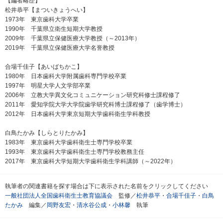
【編者略歴】
松井恭平【まついきょうへい】
1973年 東京歯科大学卒業
1990年 千葉県立衛生短期大学教授
2009年 千葉県立保健医療大学教授（～2013年）
2019年 千葉県立保健医療大学名誉教授
合場千佳子【あいばちかこ】
1980年 日本歯科大学附属歯科専門学校卒業
1997年 明星大学人文学部卒業
2006年 立教大学異文化コミュニケーション研究科修士課程修了
2011年 愛知学院大学大学院歯学研究科博士課程修了（歯学博士）
2012年 日本歯科大学東京短期大学歯科衛生学科教授
白鳥たかみ【しらとりたかみ】
1983年 東京歯科大学歯科衛生士専門学校卒業
1993年 東京歯科大学歯科衛生士専門学校教務主任
2017年 東京歯科大学短期大学歯科衛生学科講師（～2022年）
執筆者の関連書籍を探す場合は下に表示された名前をクリックしてください
一般社団法人全国歯科衛生士教育協議会
監修／
松井恭平
・
合場千佳子
・
白鳥
たかみ
編集／
岡野友宏
・
清水谷公成
・
小林馨
執筆