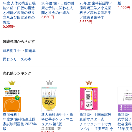
年度
人体の構造と機
26年度
歯・口腔の健
26年度
歯科補綴学／
版
4,400円
能／歯・口腔の構造
康と予防に関わる人
歯科矯正学／小児歯
と機能／疾病の成り
間と社会の仕組み
科学／高齢者歯科学
3,630円
立ち及び回復過程の
／障害者歯科学
3,630円
促進
5,500円
関連領域からさがす
歯科衛生士
>
問題集
同じシリーズの本
売れ筋ランキング
徹底分析！
新人歯科衛生士・歯
歯科衛生士国家試験
歯科衛生
年度別
歯科衛生士国
科助手ポケットマニ
直前マスター④
式学習ノ
家試験問題集
2027年
ュアル
第2版
チェックシートでカ
社会歯科
版
江澤庸博 著
ンペキ！
主要三科
令
26年度