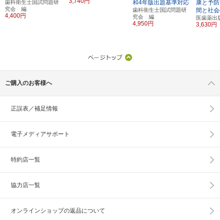
3,740円
歯科衛生士国試問題研
和4年版出題基準対応
康と予防
究会 編
歯科衛生士国試問題研
間と社会
4,400円
究会 編
医歯薬出
4,950円
3,630円
ご購入のお客様へ
正誤表／補足情報
電子メディアサポート
特約店一覧
協力店一覧
オンラインショップの
返品について