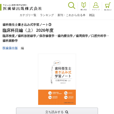
カテゴリ一覧
ランキング
新刊・これから出る本
雑誌
歯科衛生士書き込み式学習ノート③
臨床科目編〈上〉 2026年度
臨床検査／歯科放射線学／保存修復学・歯内療法学／歯周病学／口腔外科学・
歯科麻酔学
医歯薬出版
編
立ち読みする