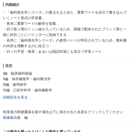
内容紹介
・『歯科衛生学シリーズ』の要点をまとめた，重要ワードを自分で書き込んで
いくノート形式の学習書．
・巻末に重要ワードの解答を収載．
・切り取り用のミシン線が入っているため，講義で配布されたプリント類と一
緒に科目ごとにバインダーに収納できる．
・各所に『歯科衛生学シリーズ』の参照ページが明示されているため，教科書
の内容を理解するのに役立つ．
・日々の予習・復習，あるいは国試対策にも役立つ学習ノート．
目次
I編 臨床歯科総論
II編 保存修復学・歯内療法学
III編 歯周病学
IV編 口腔外科学・歯科麻酔学
詳細目次を見る
執筆者の関連書籍を探す場合は下に表示された名前をクリックしてください
医歯薬出版
編
この商品を買った人はこんな商品も買っています