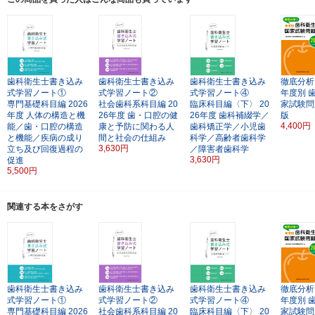
歯科衛生士書き込み
歯科衛生士書き込み
歯科衛生士書き込み
徹底分析
式学習ノート①
式学習ノート②
式学習ノート④
年度別
専門基礎科目編
2026
社会歯科系科目編
20
臨床科目編〈下〉
20
家試験問
年度
人体の構造と機
26年度
歯・口腔の健
26年度
歯科補綴学／
版
4,400円
能／歯・口腔の構造
康と予防に関わる人
歯科矯正学／小児歯
と機能／疾病の成り
間と社会の仕組み
科学／高齢者歯科学
3,630円
立ち及び回復過程の
／障害者歯科学
3,630円
促進
5,500円
関連する本をさがす
歯科衛生士書き込み
歯科衛生士書き込み
歯科衛生士書き込み
徹底分析
式学習ノート①
式学習ノート②
式学習ノート④
年度別
専門基礎科目編
2026
社会歯科系科目編
20
臨床科目編〈下〉
20
家試験問