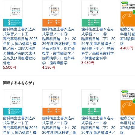
歯科衛生士書き込み
歯科衛生士書き込み
歯科衛生士書き込み
徹底分析
式学習ノート①
式学習ノート③
式学習ノート④
年度別
専門基礎科目編
2026
臨床科目編〈上〉
20
臨床科目編〈下〉
20
家試験問
年度
人体の構造と機
26年度
臨床検査／歯
26年度
歯科補綴学／
版
4,400円
能／歯・口腔の構造
科放射線学／保存修
歯科矯正学／小児歯
と機能／疾病の成り
復学・歯内療法学／
科学／高齢者歯科学
立ち及び回復過程の
歯周病学／口腔外科
／障害者歯科学
3,630円
促進
学・歯科麻酔学
5,500円
4,180円
関連する本をさがす
歯科衛生士書き込み
歯科衛生士書き込み
歯科衛生士書き込み
徹底分析
式学習ノート①
式学習ノート③
式学習ノート④
年度別
専門基礎科目編
2026
臨床科目編〈上〉
20
臨床科目編〈下〉
20
家試験問
年度
人体の構造と機
26年度
臨床検査／歯
26年度
歯科補綴学／
版