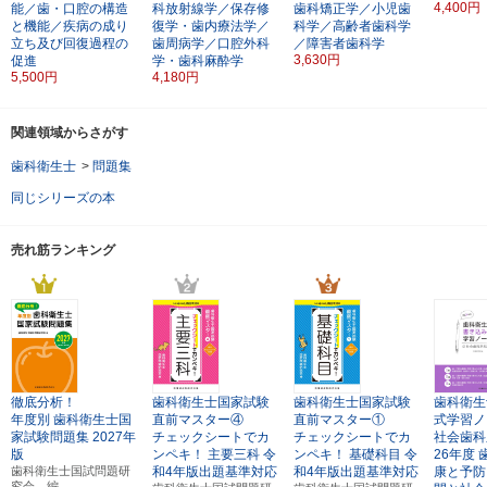
4,400円
能／歯・口腔の構造
科放射線学／保存修
歯科矯正学／小児歯
と機能／疾病の成り
復学・歯内療法学／
科学／高齢者歯科学
立ち及び回復過程の
歯周病学／口腔外科
／障害者歯科学
3,630円
促進
学・歯科麻酔学
5,500円
4,180円
関連領域からさがす
歯科衛生士
>
問題集
同じシリーズの本
売れ筋ランキング
徹底分析！
歯科衛生士国家試験
歯科衛生士国家試験
歯科衛生
年度別
歯科衛生士国
直前マスター④
直前マスター①
式学習ノ
家試験問題集
2027年
チェックシートでカ
チェックシートでカ
社会歯科
版
ンペキ！
主要三科
令
ンペキ！
基礎科目
令
26年度
歯科衛生士国試問題研
和4年版出題基準対応
和4年版出題基準対応
康と予防
究会 編