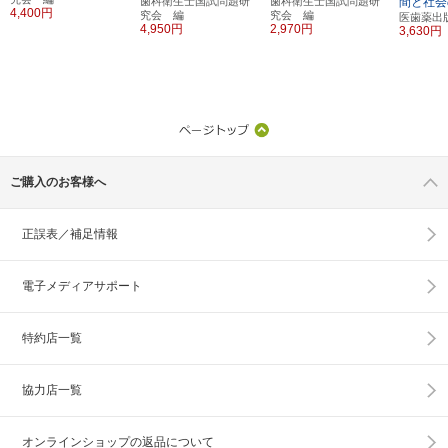
歯科衛生士国試問題研
歯科衛生士国試問題研
間と社会
4,400円
究会 編
究会 編
医歯薬出
4,950円
2,970円
3,630円
ご購入のお客様へ
正誤表／補足情報
電子メディアサポート
特約店一覧
協力店一覧
オンラインショップの
返品について