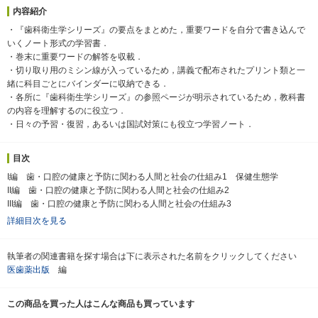
内容紹介
・『歯科衛生学シリーズ』の要点をまとめた，重要ワードを自分で書き込んで
いくノート形式の学習書．
・巻末に重要ワードの解答を収載．
・切り取り用のミシン線が入っているため，講義で配布されたプリント類と一
緒に科目ごとにバインダーに収納できる．
・各所に『歯科衛生学シリーズ』の参照ページが明示されているため，教科書
の内容を理解するのに役立つ．
・日々の予習・復習，あるいは国試対策にも役立つ学習ノート．
目次
I編 歯・口腔の健康と予防に関わる人間と社会の仕組み1 保健生態学
II編 歯・口腔の健康と予防に関わる人間と社会の仕組み2
III編 歯・口腔の健康と予防に関わる人間と社会の仕組み3
詳細目次を見る
執筆者の関連書籍を探す場合は下に表示された名前をクリックしてください
医歯薬出版
編
この商品を買った人はこんな商品も買っています