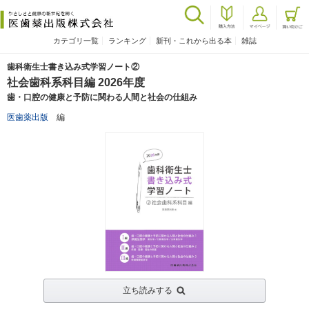
カテゴリ一覧
ランキング
新刊・これから出る本
雑誌
歯科衛生士書き込み式学習ノート②
社会歯科系科目編 2026年度
歯・口腔の健康と予防に関わる人間と社会の仕組み
医歯薬出版
編
立ち読みする