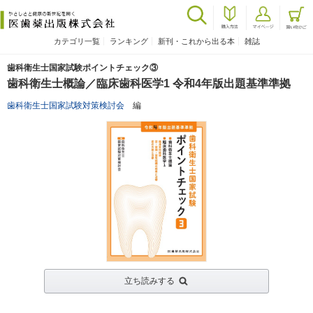
カテゴリ一覧
ランキング
新刊・これから出る本
雑誌
歯科衛生士国家試験ポイントチェック③
歯科衛生士概論／臨床歯科医学1 令和4年版出題基準準拠
歯科衛生士国家試験対策検討会
編
立ち読みする