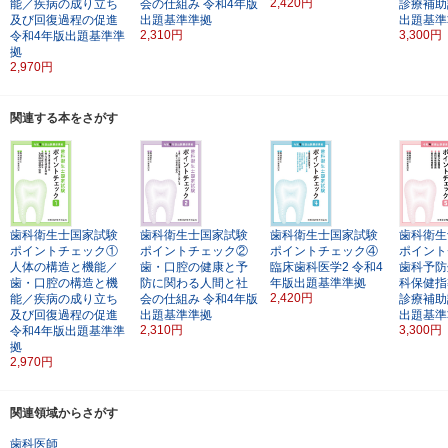
2,420円
能／疾病の成り立ち
会の仕組み
令和4年版
診療補助
及び回復過程の促進
出題基準準拠
出題基準
2,310円
3,300円
令和4年版出題基準準
拠
2,970円
関連する本をさがす
歯科衛生士国家試験
歯科衛生士国家試験
歯科衛生士国家試験
歯科衛生
ポイントチェック①
ポイントチェック②
ポイントチェック④
ポイント
人体の構造と機能／
歯・口腔の健康と予
臨床歯科医学2
令和4
歯科予防
歯・口腔の構造と機
防に関わる人間と社
年版出題基準準拠
科保健指
2,420円
能／疾病の成り立ち
会の仕組み
令和4年版
診療補助
及び回復過程の促進
出題基準準拠
出題基準
2,310円
3,300円
令和4年版出題基準準
拠
2,970円
関連領域からさがす
歯科医師