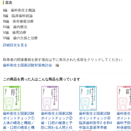
目次
I編 歯科衛生士概論
II編 臨床歯科総論
III編 保存修復治療
IV編 歯内療法
V編 歯周治療
VI編 歯の欠損と治療
詳細目次を見る
執筆者の関連書籍を探す場合は下に表示された名前をクリックしてください
歯科衛生士国家試験対策検討会
編
この商品を買った人はこんな商品も買っています
歯科衛生士国家試験
歯科衛生士国家試験
歯科衛生士国家試験
歯科衛生
ポイントチェック①
ポイントチェック②
ポイントチェック④
ポイント
人体の構造と機能／
歯・口腔の健康と予
臨床歯科医学2
令和4
歯科予防
歯・口腔の構造と機
防に関わる人間と社
年版出題基準準拠
科保健指