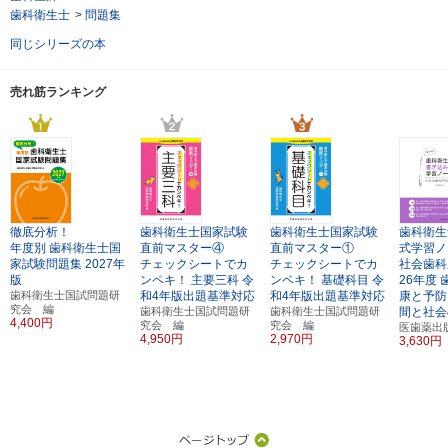
歯科衛生士
>
問題集
同じシリーズの本
売れ筋ランキング
徹底分析！
歯科衛生士国家試験
歯科衛生士国家試験
歯科衛生
年度別
歯科衛生士国
直前マスター④
直前マスター①
式学習ノ
家試験問題集
2027年
チェックシートでカ
チェックシートでカ
社会歯科
版
ンペキ！
主要三科
令
ンペキ！
基礎科目
令
26年度
歯科衛生士国試問題研
和4年版出題基準対応
和4年版出題基準対応
康と予防
究会 編
歯科衛生士国試問題研
歯科衛生士国試問題研
間と社会
4,400円
究会 編
究会 編
医歯薬出
4,950円
2,970円
3,630円