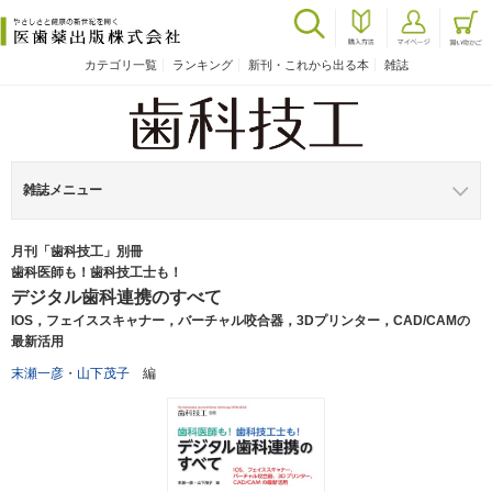
カテゴリ一覧
ランキング
新刊・これから出る本
雑誌
雑誌メニュー
月刊「歯科技工」別冊
歯科医師も！歯科技工士も！
デジタル歯科連携のすべて
IOS，フェイススキャナー，バーチャル咬合器，3Dプリンター，CAD/CAMの
最新活用
末瀬一彦
・
山下茂子
編