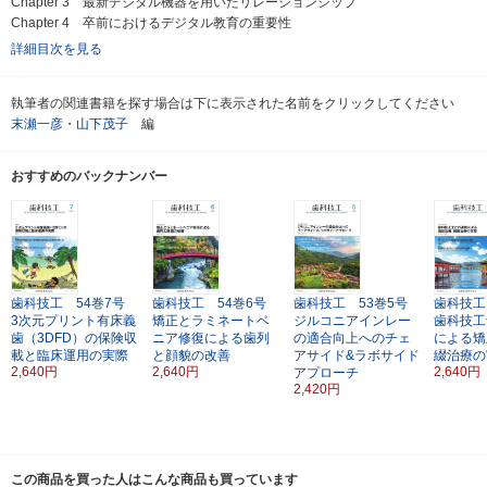
Chapter 3 最新デジタル機器を用いたリレーションシップ
Chapter 4 卒前におけるデジタル教育の重要性
詳細目次を見る
執筆者の関連書籍を探す場合は下に表示された名前をクリックしてください
末瀬一彦
・
山下茂子
編
おすすめのバックナンバー
歯科技工 54巻7号
歯科技工 54巻6号
歯科技工 53巻5号
歯科技工
3次元プリント有床義
矯正とラミネートベ
ジルコニアインレー
歯科技工
歯（3DFD）の保険収
ニア修復による歯列
の適合向上へのチェ
による矯
載と臨床運用の実際
と顔貌の改善
アサイド&ラボサイド
綴治療の
2,640円
2,640円
2,640円
アプローチ
2,420円
この商品を買った人はこんな商品も買っています