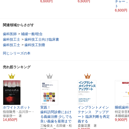
6,600円
6,600円
チャー，
ト
6,600円
関連領域からさがす
歯科医師
>
補綴一般/咬合
歯科技工士
>
歯科技工士向け臨床書
歯科技工士
>
歯科技工別冊
同じシリーズの本
売れ筋ランキング
ホワイトスポット
実践！
インプラントメイン
睡眠歯科
指宿隆秀・品川淳一・
歯科訪問診療におけ
テナンス アップデ
特定非営
保坂啓一 著
本睡眠歯
る義歯治療
少しでも
ート
臨床判断を再定
14,850円
9,900円
良い義歯を最期まで
義する
三輪俊太・石田健・松
斎藤花重 著