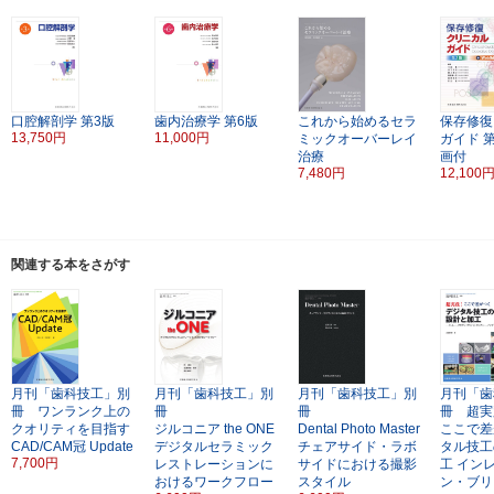
口腔解剖学
第3版
歯内治療学
第6版
これから始めるセラ
保存修復
13,750円
11,000円
ミックオーバーレイ
ガイド
治療
画付
7,480円
12,100
関連する本をさがす
月刊「歯科技工」別
月刊「歯科技工」別
月刊「歯科技工」別
月刊「歯
冊 ワンランク上の
冊
冊
冊 超実
クオリティを目指す
ジルコニア the ONE
Dental Photo Master
ここで差
CAD/CAM冠 Update
デジタルセラミック
チェアサイド・ラボ
タル技工
7,700円
レストレーションに
サイドにおける撮影
工
イン
おけるワークフロー
スタイル
ン・ブリ