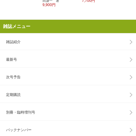
7,700円
田謙一 著
9,900円
雑誌メニュー
雑誌紹介
最新号
次号予告
定期購読
別冊・臨時増刊号
バックナンバー