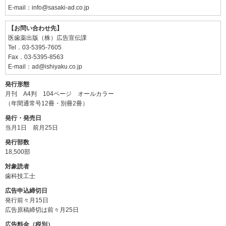
E-mail：
info@sasaki-ad.co.jp
【お問い合わせ先】
医歯薬出版（株）広告宣伝課
Tel．03-5395-7605
Fax．03-5395-8563
E-mail：
ad@ishiyaku.co.jp
発行形態
月刊 A4判 104ページ オールカラー
（年間通常号12冊・別冊2冊）
発行・発売日
当月1日 前月25日
発行部数
18,500部
対象読者
歯科技工士
広告申込締切日
発行前々月15日
広告原稿締切は前々月25日
広告料金（税別）