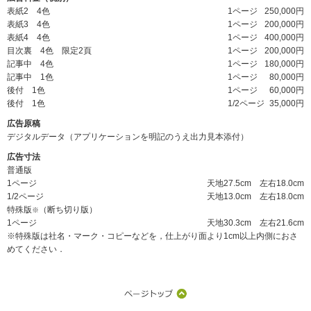
表紙2 4色
1ページ
250,000円
表紙3 4色
1ページ
200,000円
表紙4 4色
1ページ
400,000円
目次裏 4色 限定2頁
1ページ
200,000円
記事中 4色
1ページ
180,000円
記事中 1色
1ページ
80,000円
後付 1色
1ページ
60,000円
後付 1色
1/2ページ
35,000円
広告原稿
デジタルデータ（アプリケーションを明記のうえ出力見本添付）
広告寸法
普通版
1ページ
天地27.5cm 左右18.0cm
1/2ページ
天地13.0cm 左右18.0cm
特殊版
（断ち切り版）
※
1ページ
天地30.3cm 左右21.6cm
※特殊版は社名・マーク・コピーなどを，仕上がり面より1cm以上内側におさ
めてください．