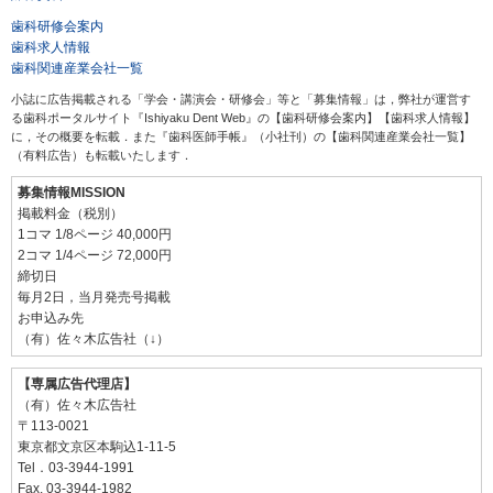
歯科研修会案内
歯科求人情報
歯科関連産業会社一覧
小誌に広告掲載される「学会・講演会・研修会」等と「募集情報」は，弊社が運営す
る歯科ポータルサイト『Ishiyaku Dent Web』の【歯科研修会案内】【歯科求人情報】
に，その概要を転載．また『歯科医師手帳』（小社刊）の【歯科関連産業会社一覧】
（有料広告）も転載いたします．
募集情報MISSION
掲載料金（税別）
1コマ 1/8ページ 40,000円
2コマ 1/4ページ 72,000円
締切日
毎月2日，当月発売号掲載
お申込み先
（有）佐々木広告社（↓）
【専属広告代理店】
（有）佐々木広告社
〒113-0021
東京都文京区本駒込1-11-5
Tel．03-3944-1991
Fax. 03-3944-1982