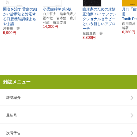
開咬を治す
舌癖の細
小児歯科学
第6版
臨床家のための床矯
月刊「歯
かい診断法と対応す
白川哲夫 編集代表／
正治療
バイオファン
冊
福本敏・岩本勉・森川
る口腔機能訓練よも
クショナルセラピー
Tooth Pr
和政 編集委員
やま話
という新しいアプロ
西川義
14,300円
編著
河井聡 著
ーチ
6,380円
9,900円
花田真也 著
8,800円
雑誌メニュー
雑誌紹介
最新号
次号予告