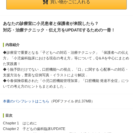
買い物かごに入れる
あなたの診療室に小児患者と保護者が来院したら？
対応・治療テクニック・伝え方をUPDATEするための一冊！
内容紹介
◆診療室で重要となる「子どもへの対応・治療テクニック」 「保護者への伝え
方」「小児歯科臨床における現在の考え方」等について，Q＆Aを中心にまとめ
た実践書！
◆う蝕予防だけでない，口腔機能への視点，「口」に関する 心配事への対応・
支援方法を，豊富な症例写真・イラストにより解説．
◆今春保険収載された「小児口腔機能管理加算」「口腔機能 発達不全症」につ
いての考え方のヒントもまとめました．
本書のパンフレットはこちら
（PDFファイル 約1.37MB）
目次
Chapter 1 はじめに
Chapter 2 子どもの歯科臨床UPDATE