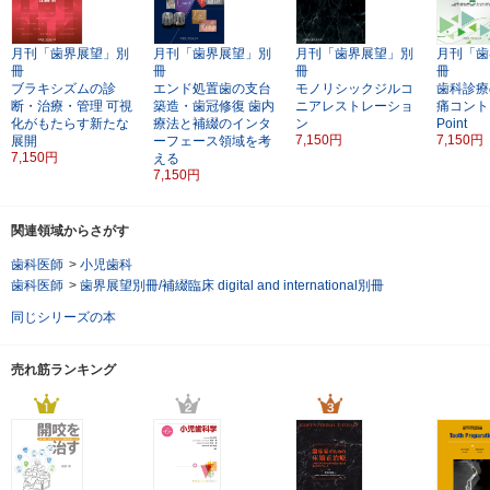
月刊「歯界展望」別
月刊「歯界展望」別
月刊「歯界展望」別
月刊「歯
冊
冊
冊
冊
ブラキシズムの診
エンド処置歯の支台
モノリシックジルコ
歯科診療
断・治療・管理
可視
築造・歯冠修復
歯内
ニアレストレーショ
痛コント
化がもたらす新たな
療法と補綴のインタ
ン
Point
7,150円
7,150円
展開
ーフェース領域を考
7,150円
える
7,150円
関連領域からさがす
歯科医師
>
小児歯科
歯科医師
>
歯界展望別冊/補綴臨床 digital and international別冊
同じシリーズの本
売れ筋ランキング