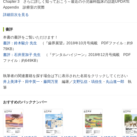
Chapter 3 さらに詳しく知っておこう～最近の小児歯科臨床の話題UPDATE
Appendix 診療室の実際
詳細目次を見る
書評
本書の書評をご覧いただけます！
書評：鈴木駿介 先生
（『歯界展望』2018年10月号掲載 PDFファイル：約9
79KB）
書評：石井里加子 先生
（『デンタルハイジーン』2018年12月号掲載 PDF
ファイル：約649KB）
執筆者の関連書籍を探す場合は下に表示された名前をクリックしてください
井上美津子
・
田中英一
・
藤岡万里
編著／
文野弘信
・
塙佳生
・
丸山進一郎
執
筆
おすすめのバックナンバー