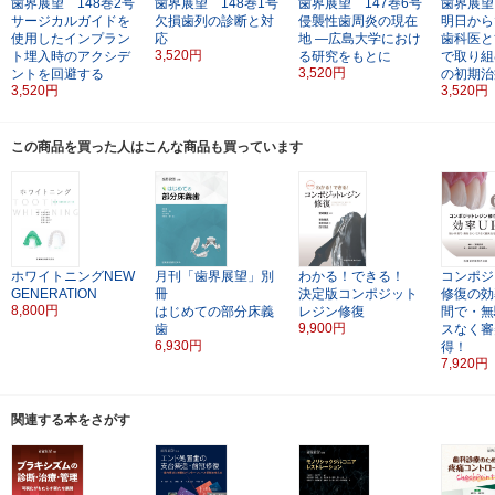
歯界展望 148巻2号
歯界展望 148巻1号
歯界展望 147巻6号
歯界展望
サージカルガイドを
欠損歯列の診断と対
侵襲性歯周炎の現在
明日から
使用したインプラン
応
地
―広島大学におけ
歯科医と
3,520円
ト埋入時のアクシデ
る研究をもとに
で取り組
3,520円
ントを回避する
の初期治
3,520円
3,520円
この商品を買った人はこんな商品も買っています
ホワイトニングNEW
月刊「歯界展望」別
わかる！できる！
コンポジ
GENERATION
冊
決定版コンポジット
修復の効
8,800円
はじめての部分床義
レジン修復
間で・無
9,900円
歯
スなく審
6,930円
得！
7,920円
関連する本をさがす