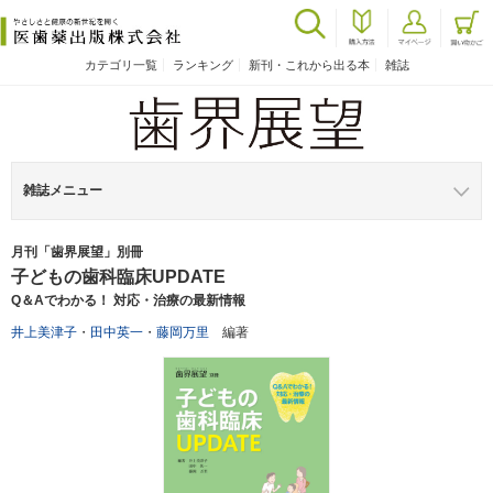
カテゴリ一覧
ランキング
新刊・これから出る本
雑誌
雑誌メニュー
月刊「歯界展望」別冊
子どもの歯科臨床UPDATE
Q＆Aでわかる！ 対応・治療の最新情報
井上美津子
・
田中英一
・
藤岡万里
編著