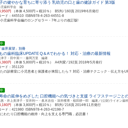
子の健やかな育ちに寄り添う
乳幼児の口と歯の健診ガイド
第3版
小児歯科学会 編
4,950円
（本体 4,500円＋税10％） B5判 ⁄ 160頁
2019年6月発行
ド：445510 ISBN978-4-263-44551-8
本小児歯科学会編のロングセラー・7年ぶりの改訂版!
中
「歯界展望」別冊
もの歯科臨床UPDATE
Q＆Aでわかる！ 対応・治療の最新情報
美津子・田中英一・藤岡万里 編著
6,380円
（本体 5,800円＋税10％） A4判変 ⁄ 192頁
2018年5月発行
ード：351120
なたの診療室に小児患者と保護者が来院したら？ 対応・治療テクニック・伝え方をUPDATE
中
寿命の延伸をめざした
口腔機能への気づきと支援
ライフステージごと
美惠・井上美津子・安井利一・眞木吉信・深井穫博・植田耕一郎 編著／(公財)ライオン歯
4,180円
（本体 3,800円＋税10％） B5判 ⁄ 216頁
2014年11月発行
ド：421980 ISBN978-4-263-42198-7
涯にわたり口腔機能の維持・向上を支える専門職，必読書！