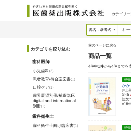
カテゴリ一
前のページに戻る
カテゴリを絞り込む
商品一覧
歯科医師
4件中1件から4件までを
小児歯科
(3)
患者教育/待合室図書
(1)
発売
かか
口腔ケア
(1)
井上
定価
歯界展望別冊/補綴臨床
注文コー
digital and international
●1
別冊
(1)
歯科衛生士
歯科衛生士向け臨床書
(1)
発売