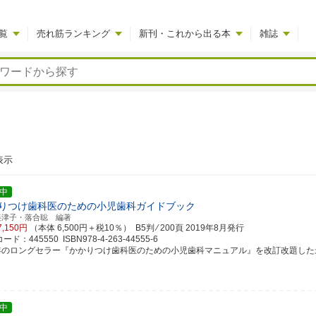
覧
売れ筋ランキング
新刊・これから出る本
雑誌
表示
中
りつけ歯科医のための小児歯科ガイドブック
美津子・落合聡 編著
7,150円
（本体 6,500円＋税10％） B5判 ⁄ 200頁
2019年8月発行
ド：445550 ISBN978-4-263-44555-6
9年のロングセラー『かかりつけ歯科医のための小児歯科マニュアル』を改訂改題した最新刊！
中