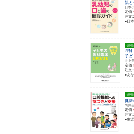
親と
日本
定価
注文コー
●日
発売
月刊
子ど
井上
定価
注文コ
●あ
発売
健康
向井
定価
注文コー
●生