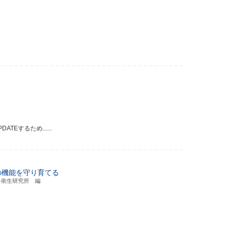
するため......
の機能を守り育てる
科衛生研究所 編