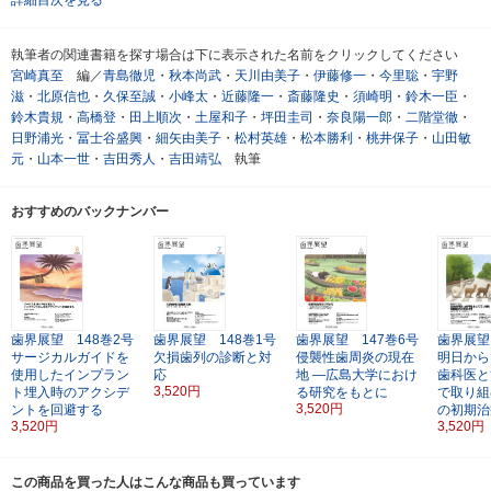
詳細目次を見る
執筆者の関連書籍を探す場合は下に表示された名前をクリックしてください
宮崎真至
編／
青島徹児
・
秋本尚武
・
天川由美子
・
伊藤修一
・
今里聡
・
宇野
滋
・
北原信也
・
久保至誠
・
小峰太
・
近藤隆一
・
斎藤隆史
・
須崎明
・
鈴木一臣
・
鈴木貴規
・
高橋登
・
田上順次
・
土屋和子
・
坪田圭司
・
奈良陽一郎
・
二階堂徹
・
日野浦光
・
冨士谷盛興
・
細矢由美子
・
松村英雄
・
松本勝利
・
桃井保子
・
山田敏
元
・
山本一世
・
吉田秀人
・
吉田靖弘
執筆
おすすめのバックナンバー
歯界展望 148巻2号
歯界展望 148巻1号
歯界展望 147巻6号
歯界展望
サージカルガイドを
欠損歯列の診断と対
侵襲性歯周炎の現在
明日から
使用したインプラン
応
地
―広島大学におけ
歯科医と
3,520円
ト埋入時のアクシデ
る研究をもとに
で取り組
3,520円
ントを回避する
の初期治
3,520円
3,520円
この商品を買った人はこんな商品も買っています