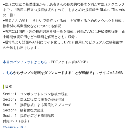
●臨床に役立つ基礎理論から，患者さんの審美的な要求を満たす臨床テクニック
まで，「臨床に役立つ接着修復のすべて」をまとめた接着歯学 State of The Arts
の一冊！
●患者さんの望む「きれいで長持ちする歯」を実現するためのノウハウを満載．
接着材の高機能化などについても解説．
●巻末には国内・外の最新関連器材一覧を掲載．付録DVDにはIV級修復症例，正
中離開修復症例などの動画を解説とともに収録．
●通常号より誌面をA4判にワイド化し，DVDも併用してビジュアルに接着歯学
の全貌をお届けします．
本書のパンフレットはこちら
（PDFファイル 約460KB）
こちら
からサンプル動画をダウンロードすることが可能です．サイズ＝8.2MB
目次
Section1 コンポジットレジン修復の現在
Section2 臨床に役立つ接着の基礎理論
Section3 接着修復による審美的アプローチ
Section4 接着修復の臨床
Section5 接着が広げる歯科臨床
付録DVD（巻末）