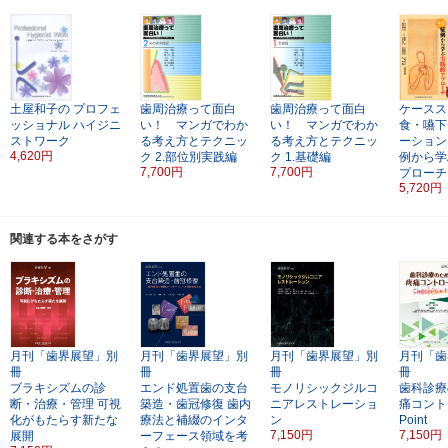
土屋和子の
プロフェ
歯周治療って面白
歯周治療って面白
ケースス
ッショナル ハイジニ
い！ マンガでわか
い！ マンガでわか
食・嚥下
ストワーク
る考え方とテクニッ
る考え方とテクニッ
ーション
4,620円
ク
2.部位別実践編
ク
1.基礎編
例から学
7,700円
7,700円
プローチ
5,720円
関連する本をさがす
月刊「歯界展望」別
月刊「歯界展望」別
月刊「歯界展望」別
月刊「歯
冊
冊
冊
冊
ブラキシズムの診
エンド処置歯の支台
モノリシックジルコ
歯科診療
断・治療・管理
可視
築造・歯冠修復
歯内
ニアレストレーショ
痛コント
化がもたらす新たな
療法と補綴のインタ
ン
Point
7,150円
7,150円
展開
ーフェース領域を考