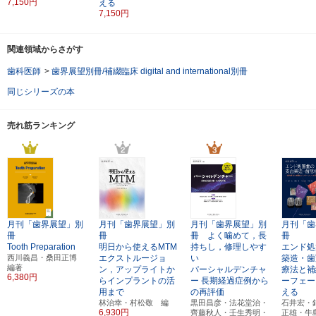
7,150円
える
7,150円
関連領域からさがす
歯科医師
>
歯界展望別冊/補綴臨床 digital and international別冊
同じシリーズの本
売れ筋ランキング
月刊「歯界展望」別
月刊「歯界展望」別
月刊「歯界展望」別
月刊「歯
冊
冊
冊 よく噛めて，長
冊
Tooth Preparation
明日から使えるMTM
持ちし，修理しやす
エンド処
西川義昌・桑田正博
エクストルージョ
い
築造・歯
編著
ン，アップライトか
パーシャルデンチャ
療法と補
6,380円
らインプラントの活
ー
長期経過症例から
ーフェー
用まで
の再評価
える
林治幸・村松敬 編
黒田昌彦・法花堂治・
石井宏・
6,930円
齊藤秋人・壬生秀明・
正雄・牛